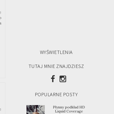
e
o
a
WYŚWIETLENIA
TUTAJ MNIE ZNAJDZIESZ
POPULARNE POSTY
Płynny podkład HD
e
Liquid Coverage