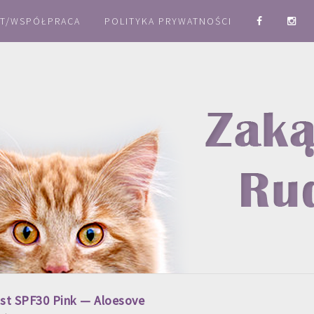
T/WSPÓŁPRACA
POLITYKA PRYWATNOŚCI
st SPF30 Pink — Aloesove