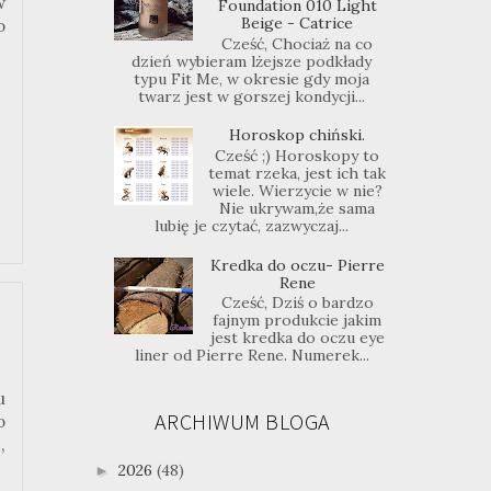
w
Foundation 010 Light
Beige - Catrice
o
Cześć, Chociaż na co
dzień wybieram lżejsze podkłady
typu Fit Me, w okresie gdy moja
twarz jest w gorszej kondycji...
Horoskop chiński.
Cześć ;) Horoskopy to
temat rzeka, jest ich tak
wiele. Wierzycie w nie?
Nie ukrywam,że sama
lubię je czytać, zazwyczaj...
Kredka do oczu- Pierre
Rene
Cześć, Dziś o bardzo
fajnym produkcie jakim
jest kredka do oczu eye
liner od Pierre Rene. Numerek...
u
ARCHIWUM BLOGA
o
,
2026
(48)
►