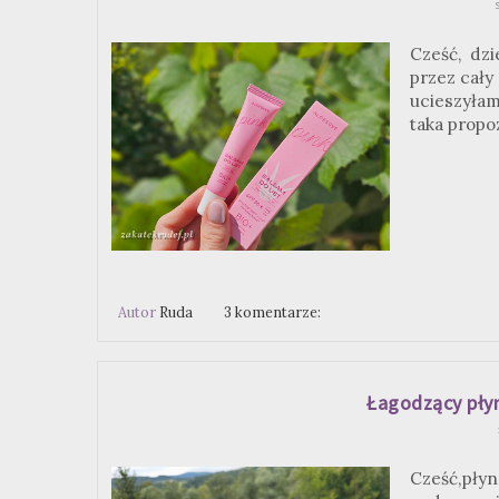
Cześć, dzi
przez cały
ucieszyłam
taka propoz
Autor
Ruda
3 komentarze:
Łagodzący pły
Cześć,płyn