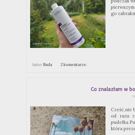
podczas wi
pierwszym 
go zabrakn
Autor
Ruda
2 komentarze:
Co znalazłam w bo
ni
Cześć,nie b
od razu z
pudełka Pu
która prez