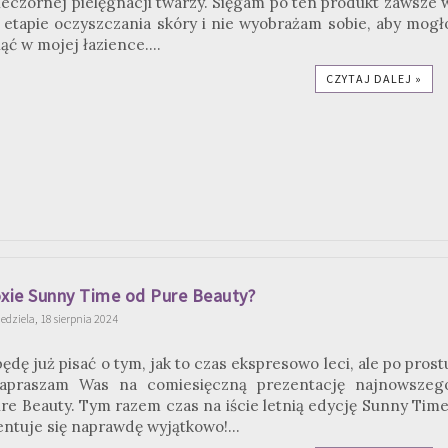
eczornej pielęgnacji twarzy. Sięgam po ten produkt zawsze 
etapie oczyszczania skóry i nie wyobrażam sobie, aby mogł
ąć w mojej łazience....
CZYTAJ DALEJ »
xie Sunny Time od Pure Beauty?
edziela, 18 sierpnia 2024
ędę już pisać o tym, jak to czas ekspresowo leci, ale po prost
apraszam Was na comiesięczną prezentację najnowszeg
re Beauty. Tym razem czas na iście letnią edycję Sunny Time
entuje się naprawdę wyjątkowo!...