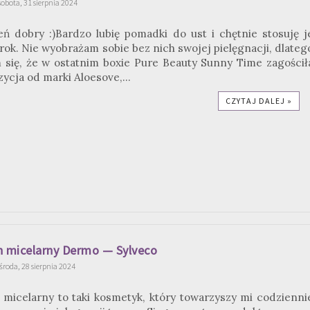
sobota, 31 sierpnia 2024
eń dobry :)Bardzo lubię pomadki do ust i chętnie stosuję j
 rok. Nie wyobrażam sobie bez nich swojej pielęgnacji, dlateg
 się, że w ostatnim boxie Pure Beauty Sunny Time zagościł
ycja od marki Aloesove,...
CZYTAJ DALEJ »
n micelarny Dermo — Sylveco
środa, 28 sierpnia 2024
 micelarny to taki kosmetyk, który towarzyszy mi codzienni