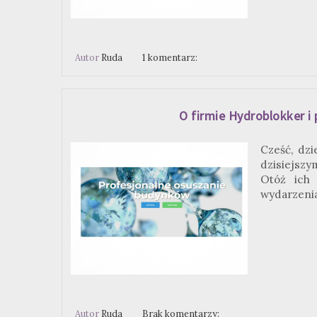
Autor
Ruda
1 komentarz:
O firmie Hydroblokker i
Cześć, dzi
dzisiejszy
Otóż ich 
wydarzenia
Autor
Ruda
Brak komentarzy: