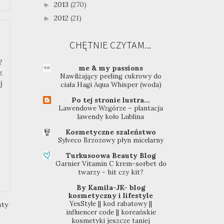
2013
(270)
►
2012
(21)
►
CHĘTNIE CZYTAM...
?
me & my passions
z
Nawilżający peeling cukrowy do
j
ciała Hagi Aqua Whisper (woda)
Po tej stronie lustra...
Lawendowe Wzgórze – plantacja
lawendy koło Lublina
Kosmetyczne szaleństwo
Sylveco Brzozowy płyn micelarny
Turkusoowa Beauty Blog
Garnier Vitamin C krem-sorbet do
twarzy - hit czy kit?
By Kamila-JK- blog
kosmetyczny i lifestyle
YesStyle || kod rabatowy ||
sty
influencer code || koreańskie
kosmetyki jeszcze taniej