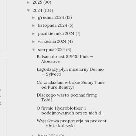
2025
(90)
►
2024
(104)
▼
grudnia 2024
(12)
►
listopada 2024
(5)
►
października 2024
(7)
►
września 2024
(4)
►
sierpnia 2024
(6)
▼
Balsam do ust SPF30 Pink —
Aloesove
Łagodzący płyn micelarny Dermo
— Sylveco
Co znalazłam w boxie Sunny Time
od Pure Beauty?
e
Dlaczego warto poznać firmę
e
Tobi?
i
O firmie Hydroblokker i
podejmowanych przez nich d...
Wyjątkowa propozycja na prezent
— złote kolczyki
lipca 2024
(9)
►