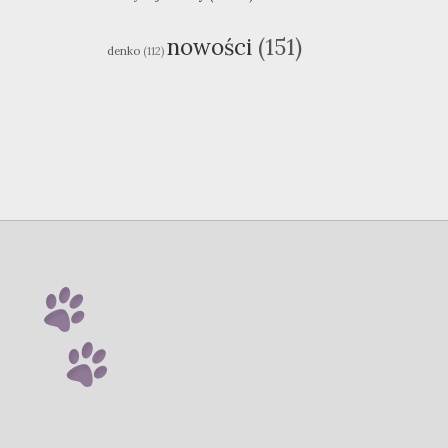
nowości
(151)
denko
(112)