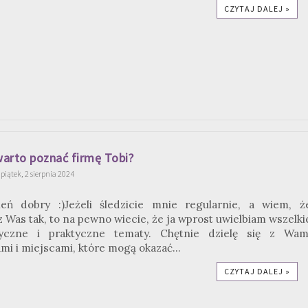
CZYTAJ DALEJ »
arto poznać firmę Tobi?
piątek, 2 sierpnia 2024
ień dobry :)Jeżeli śledzicie mnie regularnie, a wiem, ż
z Was tak, to na pewno wiecie, że ja wprost uwielbiam wszelki
yczne i praktyczne tematy. Chętnie dzielę się z Wam
i i miejscami, które mogą okazać...
CZYTAJ DALEJ »