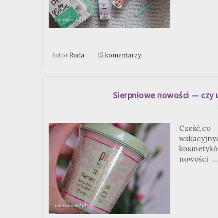
Autor
Ruda
15 komentarzy:
Sierpniowe nowości — czy u
Cześć,co
wakacyjnyc
kosmetyk
nowości ...