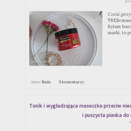
poni
Cześć,przy
TRESemme, 
Byłam bard
marki, to 
Autor
Ruda
9 komentarzy:
Tonik i wygładzająca maseczka przeciw nie
i puszysta pianka d
s