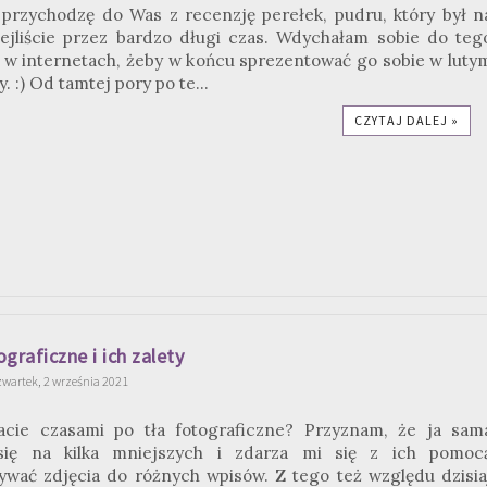
 przychodzę do Was z recenzję perełek, pudru, który był n
ejliście przez bardzo długi czas. Wdychałam sobie do teg
w internetach, żeby w końcu sprezentować go sobie w luty
. :) Od tamtej pory po te...
CZYTAJ DALEJ »
ograficzne i ich zalety
zwartek, 2 września 2021
gacie czasami po tła fotograficzne? Przyznam, że ja sam
się na kilka mniejszych i zdarza mi się z ich pomoc
wać zdjęcia do różnych wpisów. Z tego też względu dzisia