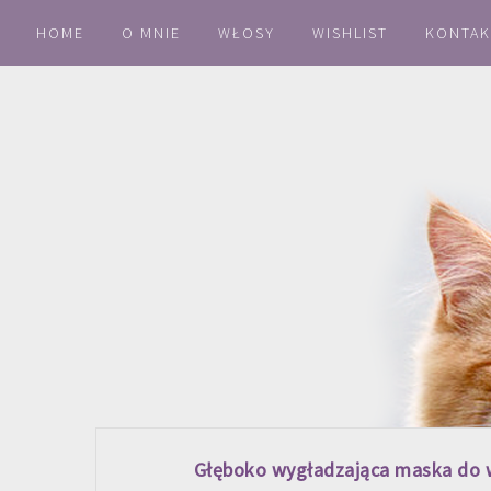
HOME
O MNIE
WŁOSY
WISHLIST
KONTAK
Głęboko wygładzająca maska do 