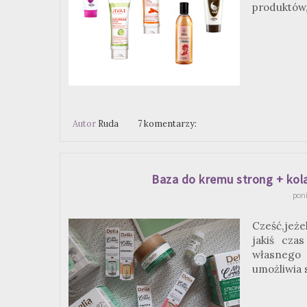
produktów,
Autor
Ruda
7 komentarzy:
Baza do kremu strong + kola
poni
Cześć,jeże
jakiś cza
własnego 
umożliwia 