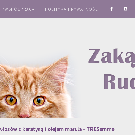
T/WSPÓŁPRACA
POLITYKA PRYWATNOŚCI
włosów z keratyną i olejem marula - TRESemme