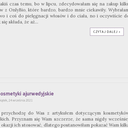
jakiś czas temu, bo w lipcu, zdecydowałam się na zakup kilk
 z OnlyBio, które bardzo, bardzo mnie ciekawiły. Wybrała
o i coś do pielęgnacji włosów i do ciała, no i oczywiście d
 się składa, że aż...
CZYTAJ DALEJ »
osmetyki ajurwedyjskie
iątek, 24 września 2021
ś przychodzę do Was z artykułem dotyczącym kosmetykó
skich. Przyznam się Wam szczerze, że sama nigdy wcześnie
 okazji ich stosować, dlatego postanowiłam pokazać Wam kilk