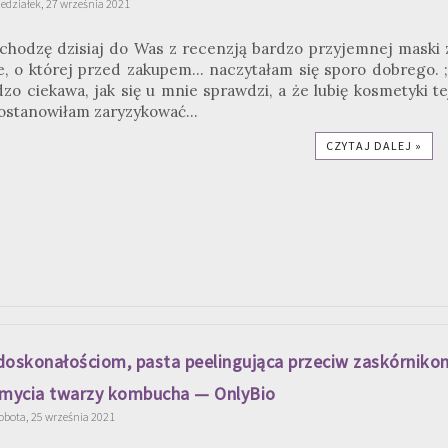
edziałek, 27 września 2021
chodzę dzisiaj do Was z recenzją bardzo przyjemnej maski 
o której przed zakupem... naczytałam się sporo dobrego. ;
zo ciekawa, jak się u mnie sprawdzi, a że lubię kosmetyki te
postanowiłam zaryzykować...
CZYTAJ DALEJ »
doskonałościom, pasta peelingująca przeciw zaskórniko
o mycia twarzy kombucha — OnlyBio
obota, 25 września 2021