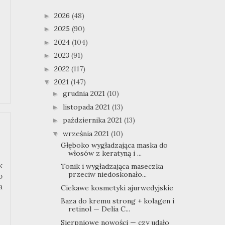
2026
(48)
►
2025
(90)
►
2024
(104)
►
2023
(91)
►
2022
(117)
►
2021
(147)
▼
grudnia 2021
(10)
►
listopada 2021
(13)
►
października 2021
(13)
►
września 2021
(10)
▼
Głęboko wygładzająca maska do
włosów z keratyną i ...
k
Tonik i wygładzająca maseczka
przeciw niedoskonało...
o
a
Ciekawe kosmetyki ajurwedyjskie
Baza do kremu strong + kolagen i
retinol — Delia C...
Sierpniowe nowości — czy udało