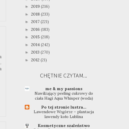
2019
(216)
►
2018
(233)
►
2017
(221)
►
2016
(183)
►
2015
(218)
►
2014
(242)
►
2013
(270)
►
a
2012
(21)
►
.
a
CHĘTNIE CZYTAM...
me & my passions
Nawilżający peeling cukrowy do
ciała Hagi Aqua Whisper (woda)
Po tej stronie lustra...
Lawendowe Wzgórze – plantacja
lawendy koło Lublina
Kosmetyczne szaleństwo