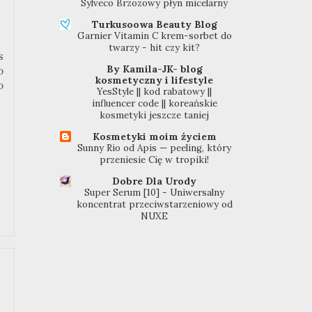
Sylveco Brzozowy płyn micelarny
Turkusoowa Beauty Blog
Garnier Vitamin C krem-sorbet do
twarzy - hit czy kit?
s
By Kamila-JK- blog
o
kosmetyczny i lifestyle
o
YesStyle || kod rabatowy ||
influencer code || koreańskie
kosmetyki jeszcze taniej
Kosmetyki moim życiem
Sunny Rio od Apis — peeling, który
przeniesie Cię w tropiki!
Dobre Dla Urody
Super Serum [10] - Uniwersalny
koncentrat przeciwstarzeniowy od
NUXE