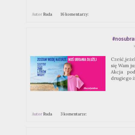
Autor
Ruda
16 komentarzy:
#nosubran
Cześć,jeże
się Wam ju
Akcja po
drugiego ż
Autor
Ruda
3 komentarze: