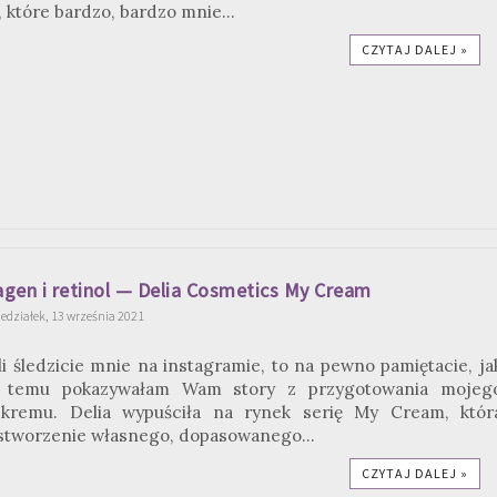
 które bardzo, bardzo mnie...
CZYTAJ DALEJ »
gen i retinol — Delia Cosmetics My Cream
edziałek, 13 września 2021
li śledzicie mnie na instagramie, to na pewno pamiętacie, ja
s temu pokazywałam Wam story z przygotowania mojeg
kremu. Delia wypuściła na rynek serię My Cream, któr
stworzenie własnego, dopasowanego...
CZYTAJ DALEJ »