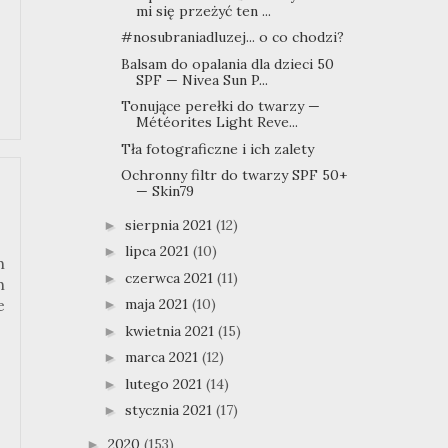
mi się przeżyć ten ...
#nosubraniadluzej... o co chodzi?
Balsam do opalania dla dzieci 50
SPF — Nivea Sun P...
Tonujące perełki do twarzy —
Météorites Light Reve...
Tła fotograficzne i ich zalety
Ochronny filtr do twarzy SPF 50+
— Skin79
sierpnia 2021
(12)
►
lipca 2021
(10)
►
h
czerwca 2021
(11)
►
h
maja 2021
(10)
e
►
kwietnia 2021
(15)
►
marca 2021
(12)
►
lutego 2021
(14)
►
stycznia 2021
(17)
►
2020
(153)
►