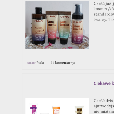
Cześć,już 
kosmetyków
standardow
twarzy. Tak
Autor
Ruda
14 komentarzy:
Ciekawe k
p
Cześć,dzi
ajurwedyj
nie miałam