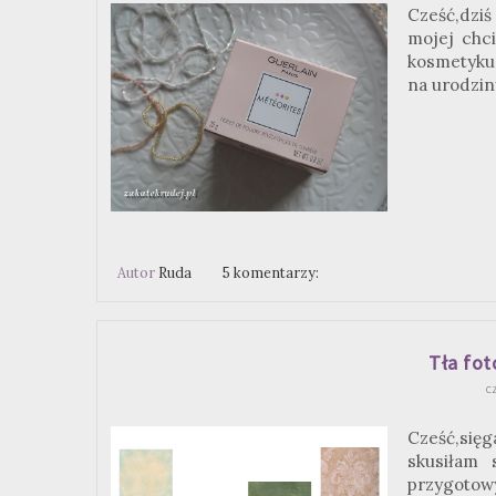
Cześć,dziś
mojej chci
kosmetyku 
na urodziny
Autor
Ruda
5 komentarzy:
Tła fot
c
Cześć,się
skusiłam 
przygotowy