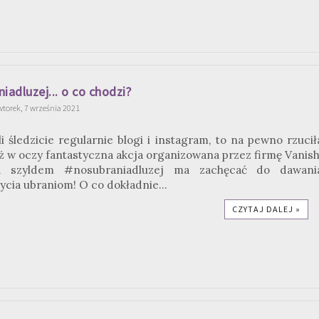
iadluzej... o co chodzi?
wtorek, 7 września 2021
li śledzicie regularnie blogi i instagram, to na pewno rzucił
ż w oczy fantastyczna akcja organizowana przez firmę Vanish
d szyldem #nosubraniadluzej ma zachęcać do dawani
ycia ubraniom! O co dokładnie...
CZYTAJ DALEJ »