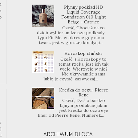
u
Płynny podkład HD
m
Liquid Coverage
Foundation 010 Light
o
Beige - Catrice
Cześć, Chociaż na co
dzień wybieram lżejsze podkłady
typu Fit Me, w okresie gdy moja
twarz jest w gorszej kondycji...
Horoskop chiński.
Cześć ;) Horoskopy to
temat rzeka, jest ich tak
wiele. Wierzycie w nie?
Nie ukrywam,że sama
lubię je czytać, zazwyczaj...
Kredka do oczu- Pierre
Rene
Cześć, Dziś o bardzo
fajnym produkcie jakim
jest kredka do oczu eye
liner od Pierre Rene. Numerek...
w
j
ARCHIWUM BLOGA
a