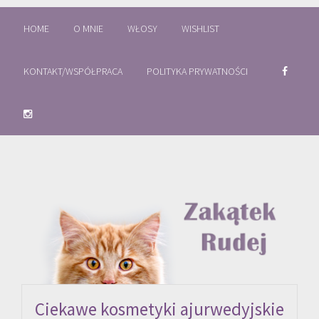
HOME
O MNIE
WŁOSY
WISHLIST
KONTAKT/WSPÓŁPRACA
POLITYKA PRYWATNOŚCI
Ciekawe kosmetyki ajurwedyjskie