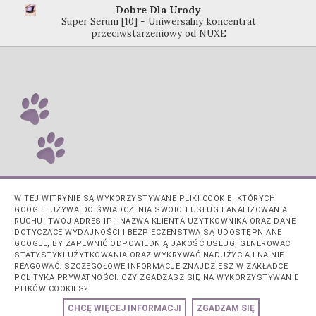
Dobre Dla Urody
Super Serum [10] - Uniwersalny koncentrat
przeciwstarzeniowy od NUXE
W TEJ WITRYNIE SĄ WYKORZYSTYWANE PLIKI COOKIE, KTÓRYCH
GOOGLE UŻYWA DO ŚWIADCZENIA SWOICH USŁUG I ANALIZOWANIA
RUCHU. TWÓJ ADRES IP I NAZWA KLIENTA UŻYTKOWNIKA ORAZ DANE
DOTYCZĄCE WYDAJNOŚCI I BEZPIECZEŃSTWA SĄ UDOSTĘPNIANE
GOOGLE, BY ZAPEWNIĆ ODPOWIEDNIĄ JAKOŚĆ USŁUG, GENEROWAĆ
STATYSTYKI UŻYTKOWANIA ORAZ WYKRYWAĆ NADUŻYCIA I NA NIE
REAGOWAĆ. SZCZEGÓŁOWE INFORMACJE ZNAJDZIESZ W ZAKŁADCE
POLITYKA PRYWATNOŚCI. CZY ZGADZASZ SIĘ NA WYKORZYSTYWANIE
PLIKÓW COOKIES?
Obsługiwane przez usługę
Blogger
.
CHCĘ WIĘCEJ INFORMACJI
ZGADZAM SIĘ