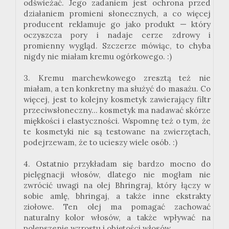
odświeżać. Jego zadaniem jest ochrona przed
działaniem promieni słonecznych, a co więcej
producent reklamuje go jako produkt — który
oczyszcza pory i nadaje cerze zdrowy i
promienny wygląd. Szczerze mówiąc, to chyba
nigdy nie miałam kremu ogórkowego. :)
3. Kremu marchewkowego zresztą też nie
miałam, a ten konkretny ma służyć do masażu. Co
więcej, jest to kolejny kosmetyk zawierający filtr
przeciwsłoneczny... kosmetyk ma nadawać skórze
miękkości i elastyczności. Wspomnę też o tym, że
te kosmetyki nie są testowane na zwierzętach,
podejrzewam, że to ucieszy wiele osób. :)
4. Ostatnio przykładam się bardzo mocno do
pielęgnacji włosów, dlatego nie mogłam nie
zwrócić uwagi na olej Bhringraj, który łączy w
sobie amlę, bhringaj, a także inne ekstrakty
ziołowe. Ten olej ma pomagać zachować
naturalny kolor włosów, a także wpływać na
polepszenie wzrostu i objętości włosów.