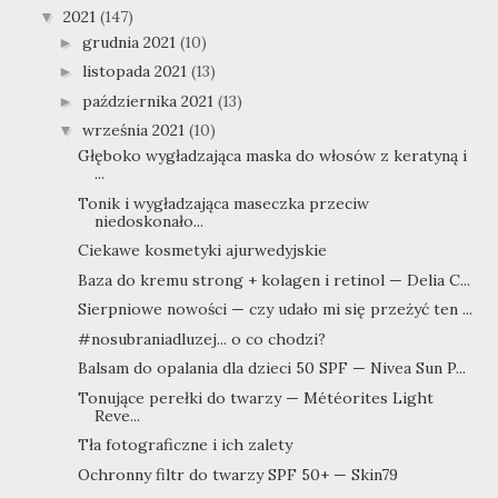
2021
(147)
▼
grudnia 2021
(10)
►
listopada 2021
(13)
►
października 2021
(13)
►
września 2021
(10)
▼
Głęboko wygładzająca maska do włosów z keratyną i
...
Tonik i wygładzająca maseczka przeciw
niedoskonało...
Ciekawe kosmetyki ajurwedyjskie
Baza do kremu strong + kolagen i retinol — Delia C...
Sierpniowe nowości — czy udało mi się przeżyć ten ...
#nosubraniadluzej... o co chodzi?
Balsam do opalania dla dzieci 50 SPF — Nivea Sun P...
Tonujące perełki do twarzy — Météorites Light
Reve...
Tła fotograficzne i ich zalety
Ochronny filtr do twarzy SPF 50+ — Skin79