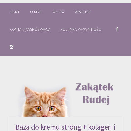
HOME
O MNIE
WŁOSY
WISHLIST
KONTAKT/WSPÓŁPRACA
POLITYKA PRYWATNOŚCI
Baza do kremu strong + kolagen i