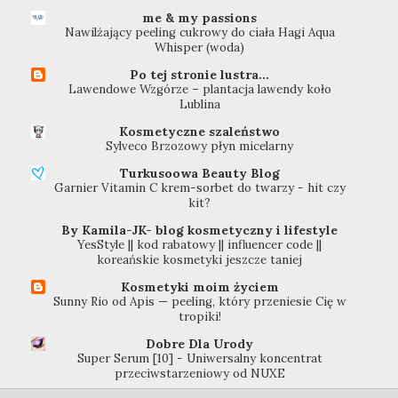
me & my passions
Nawilżający peeling cukrowy do ciała Hagi Aqua
Whisper (woda)
Po tej stronie lustra...
Lawendowe Wzgórze – plantacja lawendy koło
Lublina
Kosmetyczne szaleństwo
Sylveco Brzozowy płyn micelarny
Turkusoowa Beauty Blog
Garnier Vitamin C krem-sorbet do twarzy - hit czy
kit?
By Kamila-JK- blog kosmetyczny i lifestyle
YesStyle || kod rabatowy || influencer code ||
koreańskie kosmetyki jeszcze taniej
Kosmetyki moim życiem
Sunny Rio od Apis — peeling, który przeniesie Cię w
tropiki!
Dobre Dla Urody
Super Serum [10] - Uniwersalny koncentrat
przeciwstarzeniowy od NUXE