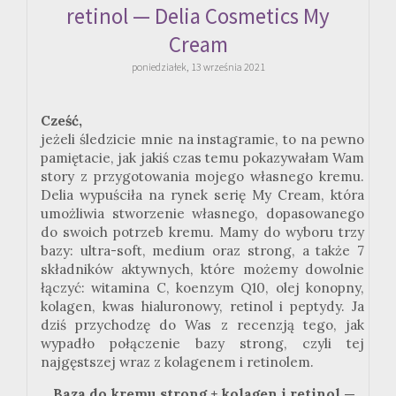
retinol — Delia Cosmetics My
Cream
poniedziałek, 13 września 2021
Cześć,
jeżeli śledzicie mnie na instagramie, to na pewno
pamiętacie, jak jakiś czas temu pokazywałam Wam
story z przygotowania mojego własnego kremu.
Delia wypuściła na rynek serię My Cream, która
umożliwia stworzenie własnego, dopasowanego
do swoich potrzeb kremu. Mamy do wyboru trzy
bazy: ultra-soft, medium oraz strong, a także 7
składników aktywnych, które możemy dowolnie
łączyć: witamina C, koenzym Q10, olej konopny,
kolagen, kwas hialuronowy, retinol i peptydy. Ja
dziś przychodzę do Was z recenzją tego, jak
wypadło połączenie bazy strong, czyli tej
najgęstszej wraz z kolagenem i retinolem.
Baza do kremu strong + kolagen i retinol —