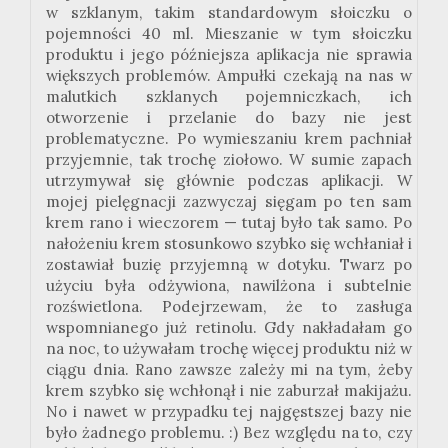
w szklanym, takim standardowym słoiczku o
pojemności 40 ml. Mieszanie w tym słoiczku
produktu i jego późniejsza aplikacja nie sprawia
większych problemów. Ampułki czekają na nas w
malutkich szklanych pojemniczkach, ich
otworzenie i przelanie do bazy nie jest
problematyczne. Po wymieszaniu krem pachniał
przyjemnie, tak trochę ziołowo. W sumie zapach
utrzymywał się głównie podczas aplikacji. W
mojej pielęgnacji zazwyczaj sięgam po ten sam
krem rano i wieczorem — tutaj było tak samo. Po
nałożeniu krem stosunkowo szybko się wchłaniał i
zostawiał buzię przyjemną w dotyku. Twarz po
użyciu była odżywiona, nawilżona i subtelnie
rozświetlona. Podejrzewam, że to zasługa
wspomnianego już retinolu. Gdy nakładałam go
na noc, to używałam trochę więcej produktu niż w
ciągu dnia. Rano zawsze zależy mi na tym, żeby
krem szybko się wchłonął i nie zaburzał makijażu.
No i nawet w przypadku tej najgęstszej bazy nie
było żadnego problemu. :) Bez względu na to, czy