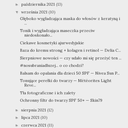
października 2021
(13)
►
września 2021
(10)
▼
Głęboko wygładzająca maska do włosów z keratyną i
...
Tonik i wygładzająca maseczka przeciw
niedoskonało...
Ciekawe kosmetyki ajurwedyjskie
Baza do kremu strong + kolagen i retinol — Delia C...
Sierpniowe nowości — czy udało mi się przeżyć ten ...
#nosubraniadluzej... o co chodzi?
Balsam do opalania dla dzieci 50 SPF — Nivea Sun P...
Tonujące perełki do twarzy — Météorites Light
Reve...
Tła fotograficzne i ich zalety
Ochronny filtr do twarzy SPF 50+ — Skin79
sierpnia 2021
(12)
►
lipca 2021
(10)
►
czerwca 2021
(11)
►