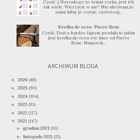
Cześć ;) Horoskopy to temat rzeka, jest ich
tak wiele. Wierzycie w nie? Nie ukrywam,że
sama lubię je czytać, zazwyczaj...
Kredka do oczu- Pierre Rene
Cześć, Dziś o bardzo fajnym produkcie jakim
jest kredka do oczu eye liner od Pierre
Rene. Numerek...
ARCHIWUM BLOGA
2026
(48)
►
2025
(90)
►
2024
(104)
►
2023
(91)
►
2022
(117)
►
2021
(147)
▼
grudnia 2021
(10)
►
listopada 2021
(13)
►