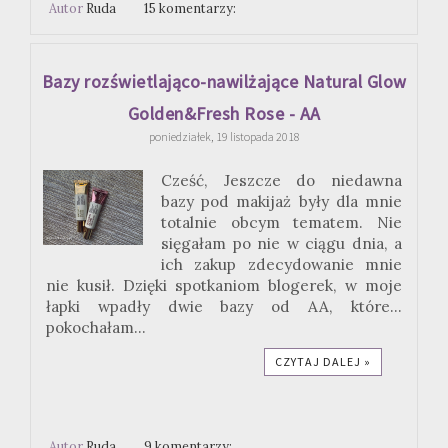
Autor
Ruda
15 komentarzy:
Bazy rozświetlająco-nawilżające Natural Glow
Golden&Fresh Rose - AA
poniedziałek, 19 listopada 2018
Cześć, Jeszcze do niedawna
bazy pod makijaż były dla mnie
totalnie obcym tematem. Nie
sięgałam po nie w ciągu dnia, a
ich zakup zdecydowanie mnie
nie kusił. Dzięki spotkaniom blogerek, w moje
łapki wpadły dwie bazy od AA, które...
pokochałam...
CZYTAJ DALEJ »
Autor
Ruda
9 komentarzy: