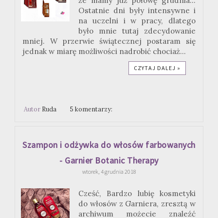
że mamy już połowę grudnia...
Ostatnie dni były intensywne i
na uczelni i w pracy, dlatego
było mnie tutaj zdecydowanie
mniej. W przerwie świątecznej postaram się
jednak w miarę możliwości nadrobić chociaż...
CZYTAJ DALEJ »
Autor
Ruda
5 komentarzy:
Szampon i odżywka do włosów farbowanych
- Garnier Botanic Therapy
wtorek, 4 grudnia 2018
Cześć, Bardzo lubię kosmetyki
do włosów z Garniera, zresztą w
archiwum możecie znaleźć