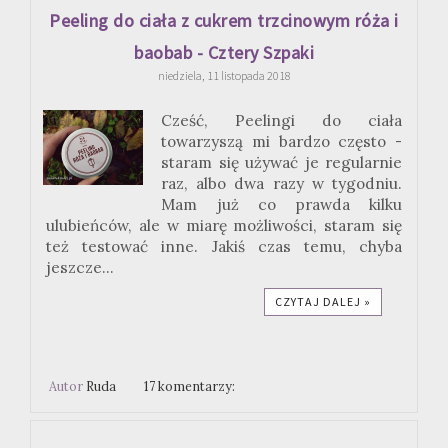
Peeling do ciała z cukrem trzcinowym róża i
baobab - Cztery Szpaki
niedziela, 11 listopada 2018
Cześć, Peelingi do ciała
towarzyszą mi bardzo często -
staram się używać je regularnie
raz, albo dwa razy w tygodniu.
Mam już co prawda kilku
ulubieńców, ale w miarę możliwości, staram się
też testować inne. Jakiś czas temu, chyba
jeszcze...
CZYTAJ DALEJ »
Autor
Ruda
17 komentarzy: