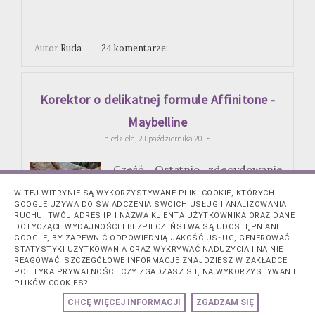
Autor
Ruda
24 komentarze:
Korektor o delikatnej formule Affinitone -
Maybelline
niedziela, 21 października 2018
Cześć, Ostatnio zdecydowanie
za rzadko piszę Wam o
W TEJ WITRYNIE SĄ WYKORZYSTYWANE PLIKI COOKIE, KTÓRYCH
kosmetykach kolorowych, a
GOOGLE UŻYWA DO ŚWIADCZENIA SWOICH USŁUG I ANALIZOWANIA
przecież maluję się praktycznie
RUCHU. TWÓJ ADRES IP I NAZWA KLIENTA UŻYTKOWNIKA ORAZ DANE
codziennie. W niedalekiej
DOTYCZĄCE WYDAJNOŚCI I BEZPIECZEŃSTWA SĄ UDOSTĘPNIANE
GOOGLE, BY ZAPEWNIĆ ODPOWIEDNIĄ JAKOŚĆ USŁUG, GENEROWAĆ
przyszłości postanowiłam naskrobać co nieco o
STATYSTYKI UŻYTKOWANIA ORAZ WYKRYWAĆ NADUŻYCIA I NA NIE
ulubionym tuszu, korektorze, podkładzie i
REAGOWAĆ. SZCZEGÓŁOWE INFORMACJE ZNAJDZIESZ W ZAKŁADCE
cieniach więc......
POLITYKA PRYWATNOŚCI. CZY ZGADZASZ SIĘ NA WYKORZYSTYWANIE
PLIKÓW COOKIES?
CZYTAJ DALEJ »
CHCĘ WIĘCEJ INFORMACJI
ZGADZAM SIĘ