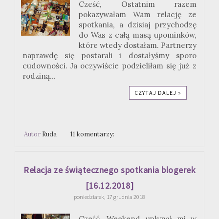
Cześć, Ostatnim razem
pokazywałam Wam relację ze
spotkania, a dzisiaj przychodzę
do Was z całą masą upominków,
które wtedy dostałam. Partnerzy
naprawdę się postarali i dostałyśmy sporo
cudowności. Ja oczywiście podzieliłam się już z
rodziną...
CZYTAJ DALEJ »
Autor
Ruda
11 komentarzy:
Relacja ze świątecznego spotkania blogerek
[16.12.2018]
poniedziałek, 17 grudnia 2018
Cześć, Weekend upłynął mi w