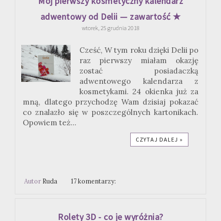
Mój pierwszy kosmetyczny kalendarz
adwentowy od Delii — zawartość ★
wtorek, 25 grudnia 2018
Cześć, W tym roku dzięki Delii po
raz pierwszy miałam okazję
zostać posiadaczką
adwentowego kalendarza z
kosmetykami. 24 okienka już za
mną, dlatego przychodzę Wam dzisiaj pokazać
co znalazło się w poszczególnych kartonikach.
Opowiem też...
CZYTAJ DALEJ »
Autor
Ruda
17 komentarzy:
Rolety 3D - co je wyróżnia?