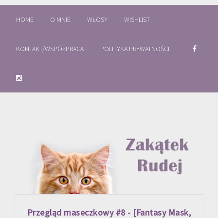
HOME
O MNIE
WŁOSY
WISHLIST
KONTAKT/WSPÓŁPRACA
POLITYKA PRYWATNOŚCI
Przegląd maseczkowy #8 - [Fantasy Mask,