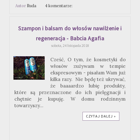
Autor
Ruda
4 komentarze:
Szampon i balsam do włosów nawilżenie i
regeneracja - Babcia Agafia
sobota, 24 listopada 2018
Cześć, O tym, że kosmetyki do
włosów zużywam w tempie
ekspresowym - pisałam Wam już
kilka razy. Nie będę też ukrywać,
że baaaardzo lubię produkty,
które są przeznaczone do ich pielęgnacji i
chętnie je kupuję. W domu rodzinnym
towarzyszy...
CZYTAJ DALEJ »