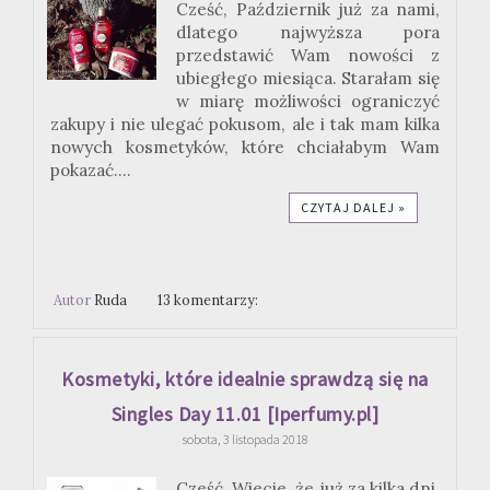
Cześć, Październik już za nami,
dlatego najwyższa pora
przedstawić Wam nowości z
ubiegłego miesiąca. Starałam się
w miarę możliwości ograniczyć
zakupy i nie ulegać pokusom, ale i tak mam kilka
nowych kosmetyków, które chciałabym Wam
pokazać....
CZYTAJ DALEJ »
Autor
Ruda
13 komentarzy:
Kosmetyki, które idealnie sprawdzą się na
Singles Day 11.01 [Iperfumy.pl]
sobota, 3 listopada 2018
Cześć, Wiecie, że już za kilka dni,