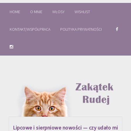
HOME
O MNIE
WŁOSY
WISHLIST
KONTAKT/WSPÓŁPRACA
POLITYKA PRYWATNOŚCI
Lipcowe i sierpniowe nowości — czy udało mi