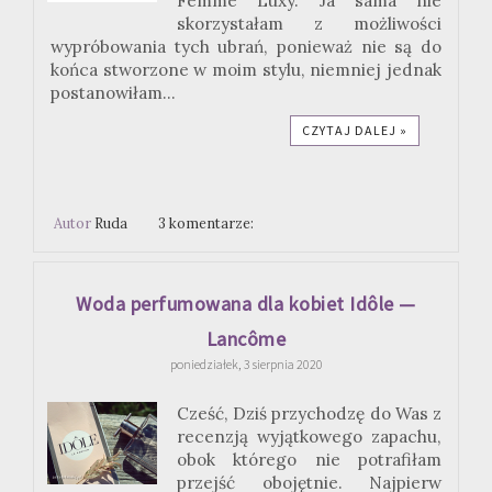
Femme Luxy. Ja sama nie
skorzystałam z możliwości
wypróbowania tych ubrań, ponieważ nie są do
końca stworzone w moim stylu, niemniej jednak
postanowiłam...
CZYTAJ DALEJ »
Autor
Ruda
3 komentarze:
Woda perfumowana dla kobiet Idôle —
Lancôme
poniedziałek, 3 sierpnia 2020
Cześć, Dziś przychodzę do Was z
recenzją wyjątkowego zapachu,
obok którego nie potrafiłam
przejść obojętnie. Najpierw