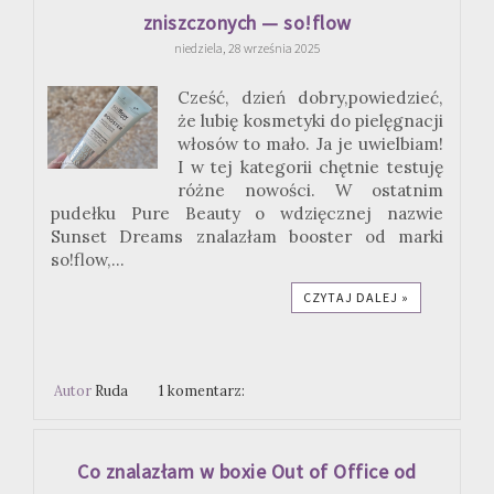
zniszczonych — so!flow
niedziela, 28 września 2025
Cześć, dzień dobry,powiedzieć,
że lubię kosmetyki do pielęgnacji
włosów to mało. Ja je uwielbiam!
I w tej kategorii chętnie testuję
różne nowości. W ostatnim
pudełku Pure Beauty o wdzięcznej nazwie
Sunset Dreams znalazłam booster od marki
so!flow,...
CZYTAJ DALEJ »
Autor
Ruda
1 komentarz:
Co znalazłam w boxie Out of Office od