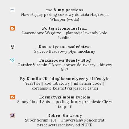
me & my passions
Nawilżający peeling cukrowy do ciała Hagi Aqua
Whisper (woda)
Po tej stronie lustra...
Lawendowe Wzgórze – plantacja lawendy koło
Lublina
Kosmetyczne szaleństwo
Sylveco Brzozowy płyn micelarny
Turkusoowa Beauty Blog
Garnier Vitamin C krem-sorbet do twarzy - hit czy
kit?
By Kamila-JK- blog kosmetyczny i lifestyle
YesStyle || kod rabatowy || influencer code ||
koreańskie kosmetyki jeszcze taniej
Kosmetyki moim życiem
Sunny Rio od Apis — peeling, który przeniesie Cię w
tropiki!
Dobre Dla Urody
Super Serum [10] - Uniwersalny koncentrat
przeciwstarzeniowy od NUXE