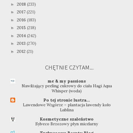
2018
(233)
►
2017
(221)
►
2016
(183)
►
2015
(218)
►
2014
(242)
►
2013
(270)
►
2012
(21)
►
CHĘTNIE CZYTAM...
me & my passions
Nawilżający peeling cukrowy do ciała Hagi Aqua
Whisper (woda)
Po tej stronie lustra...
Lawendowe Wzgórze – plantacja lawendy koło
Lublina
Kosmetyczne szaleństwo
Sylveco Brzozowy płyn micelarny
Turkusoowa Beauty Blog