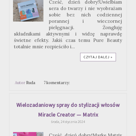
Cześć, dzień dobry!Uwielbiam
sera do twarzy i nie wyobrażam
sobie bez nich codziennej
porannej i wieczornej
pielęgnacji. Żongluję
składnikami aktywnymi i widzę naprawdę
świetne efekty. Jakiś czas temu Pure Beauty
totalnie mnie rozpieściło i...
CZYTAJ DALEJ »
Autor
Ruda
7 komentarzy:
Wielozadaniowy spray do stylizacji włosów
Miracle Creator — Matrix
środa, 24 stycznia 2024
Cześć, dzień dobry!Markę Matrix