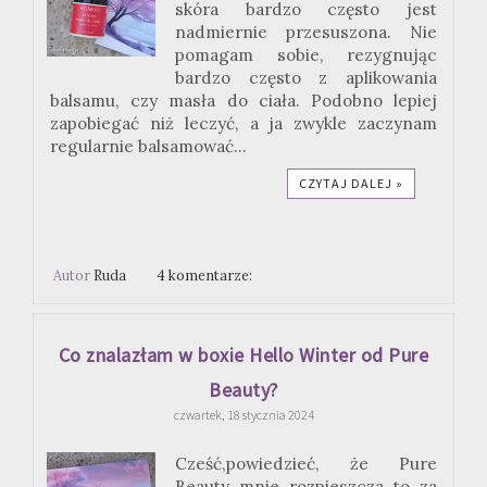
skóra bardzo często jest
nadmiernie przesuszona. Nie
pomagam sobie, rezygnując
bardzo często z aplikowania
balsamu, czy masła do ciała. Podobno lepiej
zapobiegać niż leczyć, a ja zwykle zaczynam
regularnie balsamować...
CZYTAJ DALEJ »
Autor
Ruda
4 komentarze:
Co znalazłam w boxie Hello Winter od Pure
Beauty?
czwartek, 18 stycznia 2024
Cześć,powiedzieć, że Pure
Beauty mnie rozpieszcza to za