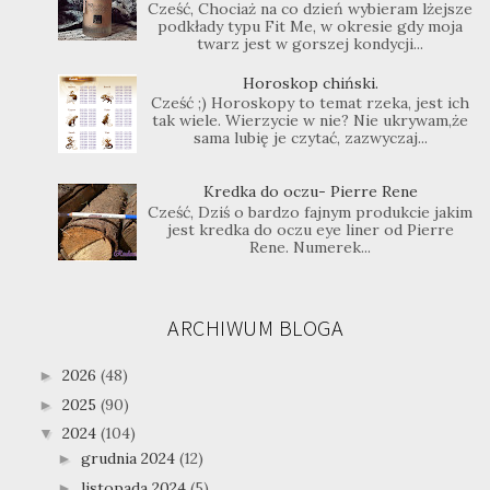
Cześć, Chociaż na co dzień wybieram lżejsze
podkłady typu Fit Me, w okresie gdy moja
twarz jest w gorszej kondycji...
Horoskop chiński.
Cześć ;) Horoskopy to temat rzeka, jest ich
tak wiele. Wierzycie w nie? Nie ukrywam,że
sama lubię je czytać, zazwyczaj...
Kredka do oczu- Pierre Rene
Cześć, Dziś o bardzo fajnym produkcie jakim
jest kredka do oczu eye liner od Pierre
Rene. Numerek...
ARCHIWUM BLOGA
2026
(48)
►
2025
(90)
►
2024
(104)
▼
grudnia 2024
(12)
►
listopada 2024
(5)
►