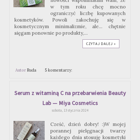
nowości wspominałam Wam, że
w tym roku chcę mocno
ograniczyć liczbę kupowanych
kosmetyków. Powoli zakochuję się w
kosmetycznym minimalizmie, ale... chętnie
sięgam ponownie po produkty,...
CZYTAJ DALEJ »
Autor
Ruda
5 komentarzy:
Serum z witaminą C na przebarwienia Beauty
Lab — Miya Cosmetics
sobota, 13 stycznia 2024
Cześć, dzień dobry! :)W mojej
porannej pielęgnacji twarzy
każdego dnia stosuję kosmetyki