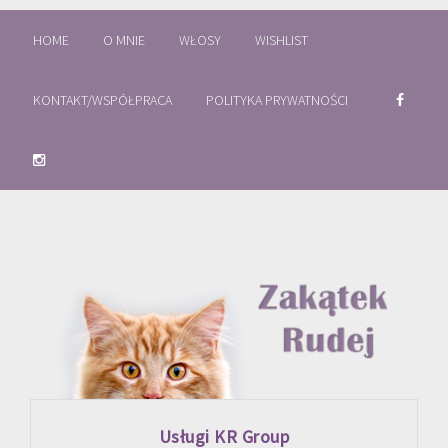
HOME
O MNIE
WŁOSY
WISHLIST
KONTAKT/WSPÓŁPRACA
POLITYKA PRYWATNOŚCI
Usługi KR Group