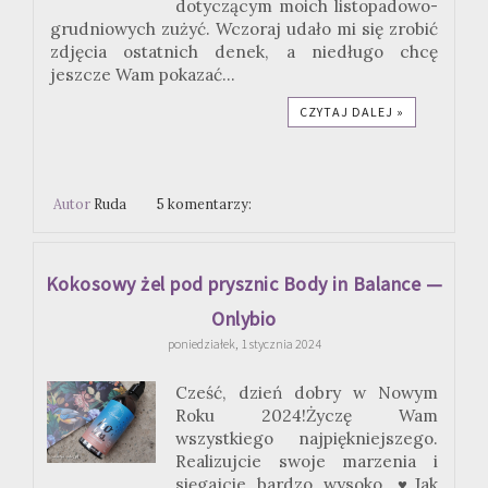
dotyczącym moich listopadowo-
grudniowych zużyć. Wczoraj udało mi się zrobić
zdjęcia ostatnich denek, a niedługo chcę
jeszcze Wam pokazać...
CZYTAJ DALEJ »
Autor
Ruda
5 komentarzy:
Kokosowy żel pod prysznic Body in Balance —
Onlybio
poniedziałek, 1 stycznia 2024
Cześć, dzień dobry w Nowym
Roku 2024!Życzę Wam
wszystkiego najpiękniejszego.
Realizujcie swoje marzenia i
sięgajcie bardzo wysoko. ♥Jak