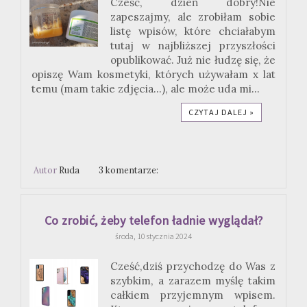
Cześć, dzień dobry!Nie
zapeszajmy, ale zrobiłam sobie
listę wpisów, które chciałabym
tutaj w najbliższej przyszłości
opublikować. Już nie łudzę się, że
opiszę Wam kosmetyki, których używałam x lat
temu (mam takie zdjęcia...), ale może uda mi...
CZYTAJ DALEJ »
Autor
Ruda
3 komentarze:
Co zrobić, żeby telefon ładnie wyglądał?
środa, 10 stycznia 2024
Cześć,dziś przychodzę do Was z
szybkim, a zarazem myślę takim
całkiem przyjemnym wpisem.