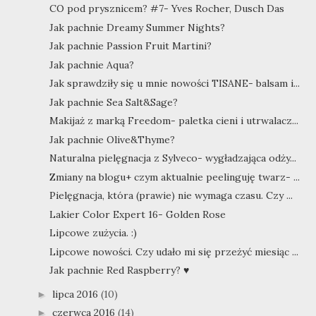
CO pod prysznicem? #7- Yves Rocher, Dusch Das
Jak pachnie Dreamy Summer Nights?
Jak pachnie Passion Fruit Martini?
Jak pachnie Aqua?
Jak sprawdziły się u mnie nowości TISANE- balsam i...
Jak pachnie Sea Salt&Sage?
Makijaż z marką Freedom- paletka cieni i utrwalacz...
Jak pachnie Olive&Thyme?
Naturalna pielęgnacja z Sylveco- wygładzająca odży...
Zmiany na blogu+ czym aktualnie peelinguję twarz- ...
Pielęgnacja, która (prawie) nie wymaga czasu. Czy ...
Lakier Color Expert 16- Golden Rose
Lipcowe zużycia. :)
Lipcowe nowości. Czy udało mi się przeżyć miesiąc ...
Jak pachnie Red Raspberry? ♥
lipca 2016
(10)
►
czerwca 2016
(14)
►