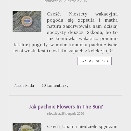
poniedziałek, 29 sierpnia 2016
Cześć, Niestety wakacyjna
pogoda się zepsuła i matka
natura zaserwowała nam dzisiaj
soczysty deszcz. Szkoda, bo to
już końcówka wakacji... pomimo
fatalnej pogody, w moim kominku pachnie iście
letni wosk. Jest to ostatni zapach z kolekcji q3-...
CZYTAJ DALEJ »
Autor
Ruda
10 komentarzy:
Jak pachnie Flowers In The Sun?
niedziela, 28 sierpnia 2016
Cześć, Upalną niedzielę spędzam