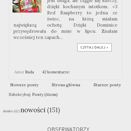
jest długa, ale ciągle się kurczy,
dzięki kochanym istotkom. <3
Red Raspberry to jedna ze
świec, na którą miałam
największą ochotę. Dzięki Dominice
przywędrowała do mnie w lipcu. Znałam
wcześniej ten zapach...
CZYTAJ DALEJ »
Autor
Ruda
42 komentarze:
Nowsze posty
Strona główna
Starsze posty
Subskrybuj:
Posty (Atom)
nowości
(151)
denko
(112)
OBSERWATORZY