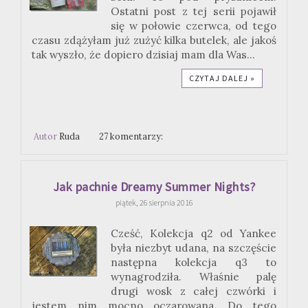
Ostatni post z tej serii pojawił
się w połowie czerwca, od tego
czasu zdążyłam już zużyć kilka butelek, ale jakoś
tak wyszło, że dopiero dzisiaj mam dla Was...
CZYTAJ DALEJ »
Autor
Ruda
27 komentarzy:
Jak pachnie Dreamy Summer Nights?
piątek, 26 sierpnia 2016
Cześć, Kolekcja q2 od Yankee
była niezbyt udana, na szczęście
następna kolekcja q3 to
wynagrodziła. Właśnie palę
drugi wosk z całej czwórki i
jestem nim mocno oczarowana. Do tego