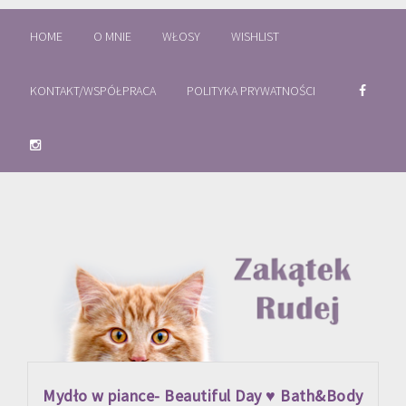
HOME
O MNIE
WŁOSY
WISHLIST
KONTAKT/WSPÓŁPRACA
POLITYKA PRYWATNOŚCI
Mydło w piance- Beautiful Day ♥ Bath&Body