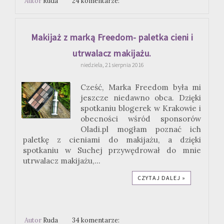
Autor
Ruda
24 komentarze:
Makijaż z marką Freedom- paletka cieni i
utrwalacz makijażu.
niedziela, 21 sierpnia 2016
Cześć, Marka Freedom była mi
jeszcze niedawno obca. Dzięki
spotkaniu blogerek w Krakowie i
obecności wśród sponsorów
Oladi.pl mogłam poznać ich
paletkę z cieniami do makijażu, a dzięki
spotkaniu w Suchej przywędrował do mnie
utrwalacz makijażu,...
CZYTAJ DALEJ »
Autor
Ruda
34 komentarze: