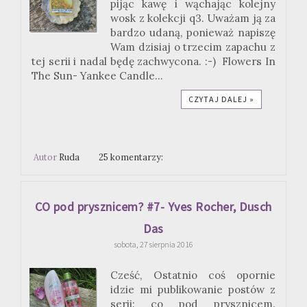
pijąc kawę i wąchając kolejny
wosk z kolekcji q3. Uważam ją za
bardzo udaną, ponieważ napiszę
Wam dzisiaj o trzecim zapachu z
tej serii i nadal będę zachwycona. :-) Flowers In
The Sun- Yankee Candle...
CZYTAJ DALEJ »
Autor
Ruda
25 komentarzy:
CO pod prysznicem? #7- Yves Rocher, Dusch
Das
sobota, 27 sierpnia 2016
Cześć, Ostatnio coś opornie
idzie mi publikowanie postów z
serii: co pod prysznicem.