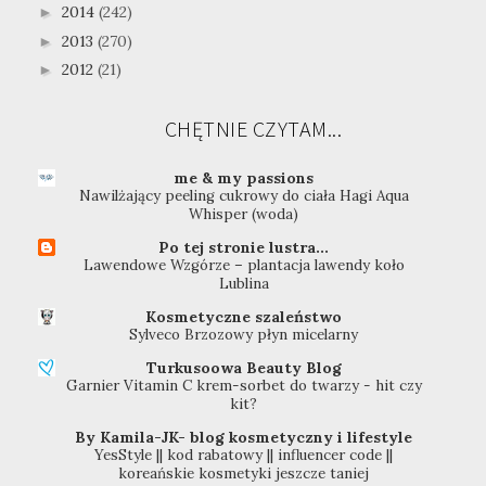
2014
(242)
►
2013
(270)
►
2012
(21)
►
CHĘTNIE CZYTAM...
me & my passions
Nawilżający peeling cukrowy do ciała Hagi Aqua
Whisper (woda)
Po tej stronie lustra...
Lawendowe Wzgórze – plantacja lawendy koło
Lublina
Kosmetyczne szaleństwo
Sylveco Brzozowy płyn micelarny
Turkusoowa Beauty Blog
Garnier Vitamin C krem-sorbet do twarzy - hit czy
kit?
By Kamila-JK- blog kosmetyczny i lifestyle
YesStyle || kod rabatowy || influencer code ||
koreańskie kosmetyki jeszcze taniej