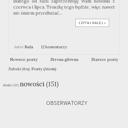
dlatego od razu zaprezentuję Wam nowinki z
czerwca i lipca. Troszkę tego będzie, więc nawet
nie śmiem przedłużać...
CZYTAJ DALEJ »
Autor
Ruda
12 komentarzy:
Nowsze posty
Strona główna
Starsze posty
Subskrybuj:
Posty (Atom)
nowości
(151)
denko
(112)
OBSERWATORZY