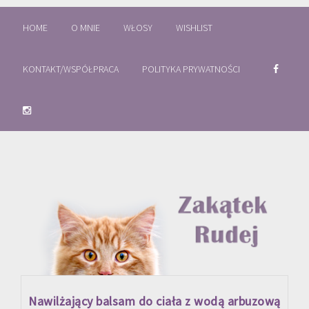
HOME
O MNIE
WŁOSY
WISHLIST
KONTAKT/WSPÓŁPRACA
POLITYKA PRYWATNOŚCI
Nawilżający balsam do ciała z wodą arbuzową