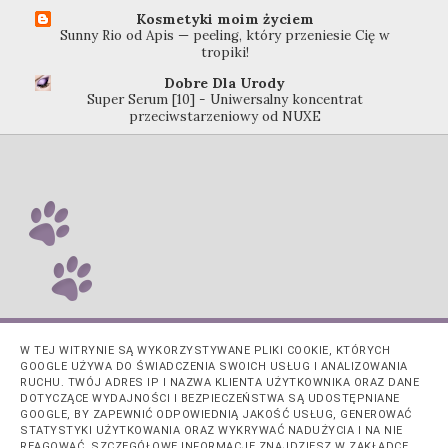
Kosmetyki moim życiem
Sunny Rio od Apis — peeling, który przeniesie Cię w
tropiki!
Dobre Dla Urody
Super Serum [10] - Uniwersalny koncentrat
przeciwstarzeniowy od NUXE
W TEJ WITRYNIE SĄ WYKORZYSTYWANE PLIKI COOKIE, KTÓRYCH
GOOGLE UŻYWA DO ŚWIADCZENIA SWOICH USŁUG I ANALIZOWANIA
RUCHU. TWÓJ ADRES IP I NAZWA KLIENTA UŻYTKOWNIKA ORAZ DANE
DOTYCZĄCE WYDAJNOŚCI I BEZPIECZEŃSTWA SĄ UDOSTĘPNIANE
GOOGLE, BY ZAPEWNIĆ ODPOWIEDNIĄ JAKOŚĆ USŁUG, GENEROWAĆ
STATYSTYKI UŻYTKOWANIA ORAZ WYKRYWAĆ NADUŻYCIA I NA NIE
REAGOWAĆ. SZCZEGÓŁOWE INFORMACJE ZNAJDZIESZ W ZAKŁADCE