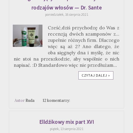
rodzajów włosów — Dr. Sante
poniedziałek, 16 sierpnia 2021
Cześć,dziś przychodzę do Was z
recenzją dwóch szamponów z...
zupełnie różnych firm. Dlaczego
więc są aż 2? Ano dlatego, że
oba sięgnęły dna i myślę, że nic
nie stoi na przeszkodzie, aby wspólnie o nich
napisać. :D Standardowo więc nie przedłużam...
CZYTAJ DALEJ »
Autor
Ruda
12 komentarzy:
Elldżikowy mix part XVI
piątek, 13 sierpnia 2021