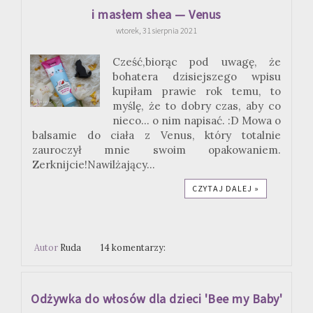
i masłem shea — Venus
wtorek, 31 sierpnia 2021
Cześć,biorąc pod uwagę, że
bohatera dzisiejszego wpisu
kupiłam prawie rok temu, to
myślę, że to dobry czas, aby co
nieco... o nim napisać. :D Mowa o
balsamie do ciała z Venus, który totalnie
zauroczył mnie swoim opakowaniem.
Zerknijcie!Nawilżający...
CZYTAJ DALEJ »
Autor
Ruda
14 komentarzy:
Odżywka do włosów dla dzieci 'Bee my Baby'