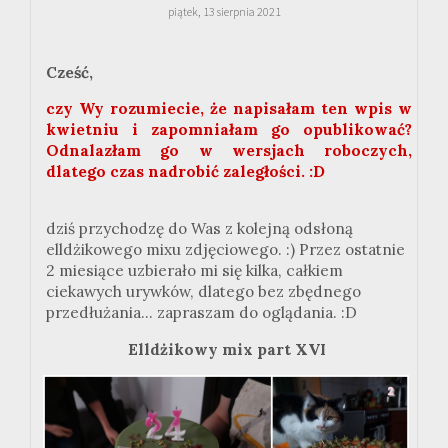
piątek, 13 sierpnia 2021
Cześć,
czy Wy rozumiecie, że napisałam ten wpis w
kwietniu i zapomniałam go opublikować?
Odnalazłam go w wersjach roboczych,
dlatego czas nadrobić zaległości. :D
dziś przychodzę do Was z kolejną odsłoną
elldżikowego mixu zdjęciowego. :) Przez ostatnie
2 miesiące uzbierało mi się kilka, całkiem
ciekawych urywków, dlatego bez zbędnego
przedłużania... zapraszam do oglądania. :D
Elldżikowy mix part XVI