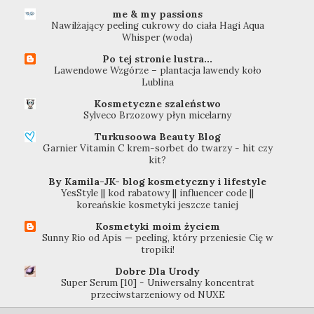
me & my passions
Nawilżający peeling cukrowy do ciała Hagi Aqua
Whisper (woda)
Po tej stronie lustra...
Lawendowe Wzgórze – plantacja lawendy koło
Lublina
Kosmetyczne szaleństwo
Sylveco Brzozowy płyn micelarny
Turkusoowa Beauty Blog
Garnier Vitamin C krem-sorbet do twarzy - hit czy
kit?
By Kamila-JK- blog kosmetyczny i lifestyle
YesStyle || kod rabatowy || influencer code ||
koreańskie kosmetyki jeszcze taniej
Kosmetyki moim życiem
Sunny Rio od Apis — peeling, który przeniesie Cię w
tropiki!
Dobre Dla Urody
Super Serum [10] - Uniwersalny koncentrat
przeciwstarzeniowy od NUXE