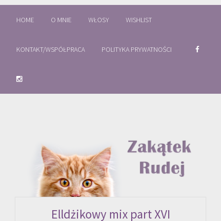
HOME
O MNIE
WŁOSY
WISHLIST
KONTAKT/WSPÓŁPRACA
POLITYKA PRYWATNOŚCI
Elldżikowy mix part XVI