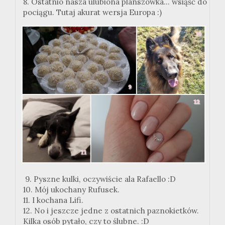
8. Ostatnio nasza ulubiona planszówka... wsiąść do
pociągu. Tutaj akurat wersja Europa :)
9. Pyszne kulki, oczywiście ala Rafaello :D
10. Mój ukochany Rufusek.
11. I kochana Lifi.
12. No i jeszcze jedne z ostatnich paznokietków.
Kilka osób pytało, czy to ślubne. :D