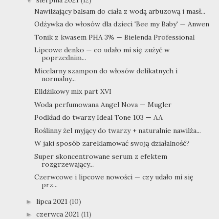
Nawilżający balsam do ciała z wodą arbuzową i masł...
Odżywka do włosów dla dzieci 'Bee my Baby' — Anwen
Tonik z kwasem PHA 3% — Bielenda Professional
Lipcowe denko — co udało mi się zużyć w
poprzednim...
Micelarny szampon do włosów delikatnych i
normalny...
Elldżikowy mix part XVI
Woda perfumowana Angel Nova — Mugler
Podkład do twarzy Ideal Tone 103 — AA
Roślinny żel myjący do twarzy + naturalnie nawilża...
W jaki sposób zareklamować swoją działalność?
Super skoncentrowane serum z efektem
rozgrzewający...
Czerwcowe i lipcowe nowości — czy udało mi się
prz...
lipca 2021
(10)
►
czerwca 2021
(11)
►