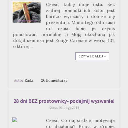
Cześć, Lubię moje usta. Bez
żadnej pomadki ich kolor jest
bardzo wyrazisty i dobrze się
prezentują. Mimo tego od czasu
do czasu lubię je czymś
pomalować, normalne ;) Moją ukochaną jak
dotąd szminką jest Rouge Caresse w wersji 101,
o której...
CZYTAJ DALEJ »
Autor
Ruda
26 komentarzy:
28 dni BEZ prostownicy- podejmij wyzwanie!
środa, 26 lutego 2014
Cześć, Co najbardziej motywuje
do działania? Praca w grupie.