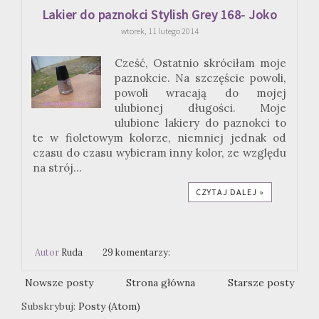
Lakier do paznokci Stylish Grey 168- Joko
wtorek, 11 lutego 2014
Cześć, Ostatnio skróciłam moje
paznokcie. Na szczęście powoli,
powoli wracają do mojej
ulubionej długości. Moje
ulubione lakiery do paznokci to
te w fioletowym kolorze, niemniej jednak od
czasu do czasu wybieram inny kolor, ze względu
na strój...
CZYTAJ DALEJ »
Autor
Ruda
29 komentarzy:
Nowsze posty
Strona główna
Starsze posty
Subskrybuj:
Posty (Atom)