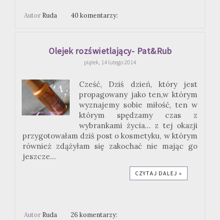
Autor
Ruda
40 komentarzy:
Olejek rozświetlający- Pat&Rub
piątek, 14 lutego 2014
Cześć, Dziś dzień, który jest
propagowany jako ten,w którym
wyznajemy sobie miłość, ten w
którym spędzamy czas z
wybrankami życia... z tej okazji
przygotowałam dziś post o kosmetyku, w którym
również zdążyłam się zakochać nie mając go
jeszcze...
CZYTAJ DALEJ »
Autor
Ruda
26 komentarzy: