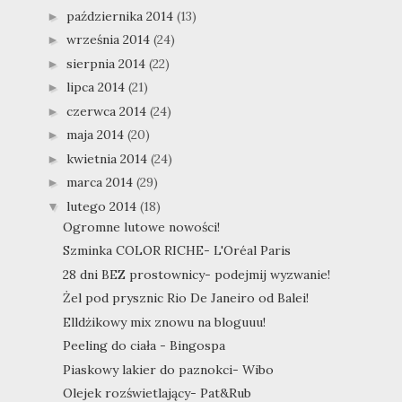
października 2014
(13)
►
września 2014
(24)
►
sierpnia 2014
(22)
►
lipca 2014
(21)
►
czerwca 2014
(24)
►
maja 2014
(20)
►
kwietnia 2014
(24)
►
marca 2014
(29)
►
lutego 2014
(18)
▼
Ogromne lutowe nowości!
Szminka COLOR RICHE- L'Oréal Paris
28 dni BEZ prostownicy- podejmij wyzwanie!
Żel pod prysznic Rio De Janeiro od Balei!
Elldżikowy mix znowu na bloguuu!
Peeling do ciała - Bingospa
Piaskowy lakier do paznokci- Wibo
Olejek rozświetlający- Pat&Rub