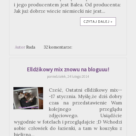
i jego producentem jest Balea. Od producenta:
Jak już dobrze wiecie niemiecki nie jest...
CZYTAJ DALEJ »
Autor
Ruda
32 komentarze:
Elldżikowy mix znowu na bloguuu!
poniedziałek, 24 lutego 2014
Cześć, Ostatni elldżikowy mix--
-17 stycznia. Myślę,że dziś dobry
czas na przedstawienie Wam
kolejnego przeglądu
zdjęciowego. Usiądźcie
wygodnie w fotelach i przeglądajcie ;D Wchodzi
sobie człowiek do łazienki, a tam w koszyku z
bielizną...