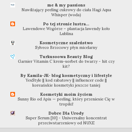
me & my passions
Nawilżający peeling cukrowy do ciała Hagi Aqua
Whisper (woda)
Po tej stronie lustra...
Lawendowe Wzgórze – plantacja lawendy koło
Lublina
Kosmetyczne szaleństwo
Sylveco Brzozowy płyn micelarny
Turkusoowa Beauty Blog
Garnier Vitamin C krem-sorbet do twarzy - hit czy
kit?
By Kamila-JK- blog kosmetyczny i lifestyle
YesStyle || kod rabatowy || influencer code ||
koreańskie kosmetyki jeszcze taniej
Kosmetyki moim życiem
Sunny Rio od Apis — peeling, który przeniesie Cię w
tropiki!
Dobre Dla Urody
Super Serum [10] - Uniwersalny koncentrat
przeciwstarzeniowy od NUXE