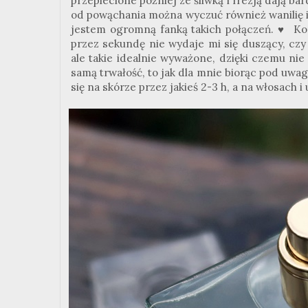
przeplecione później ze śliwką i frezją dają b
od powąchania można wyczuć również wanilię i p
jestem ogromną fanką takich połączeń. ♥ Ko
przez sekundę nie wydaje mi się duszący, czy
ale takie idealnie wyważone, dzięki czemu nie
samą trwałość, to jak dla mnie biorąc pod uwa
się na skórze przez jakieś 2-3 h, a na włosach i