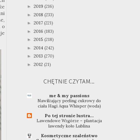
ach
2019
(216)
►
 że
ni
2018
(233)
►
e,
2017
(221)
►
 o
2016
(183)
►
je
2015
(218)
►
2014
(242)
►
2013
(270)
►
2012
(21)
►
CHĘTNIE CZYTAM...
me & my passions
Nawilżający peeling cukrowy do
ciała Hagi Aqua Whisper (woda)
Po tej stronie lustra...
Lawendowe Wzgórze – plantacja
lawendy koło Lublina
Kosmetyczne szaleństwo