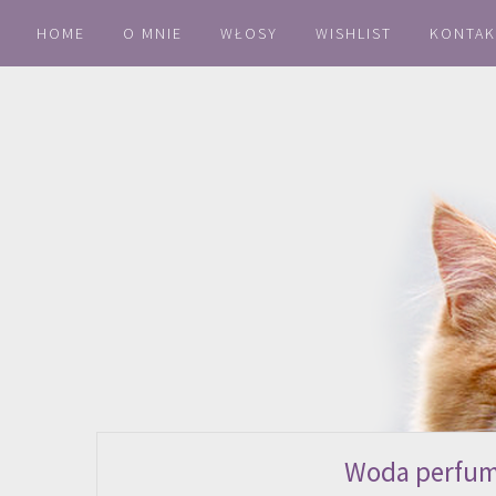
HOME
O MNIE
WŁOSY
WISHLIST
KONTAK
Woda perfum