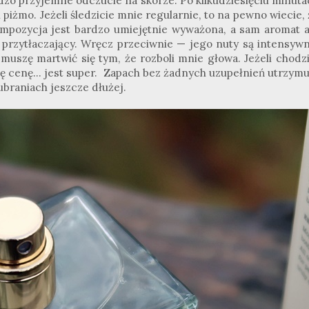
ardzo przyjemne odczucie na skórze. Po kilkudziesięciu minut
iżmo. Jeżeli śledzicie mnie regularnie, to na pewno wiecie,
mpozycja jest bardzo umiejętnie wyważona, a sam aromat a
 przytłaczający. Wręcz przeciwnie — jego nuty są intensywn
 muszę martwić się tym, że rozboli mnie głowa. Jeżeli chodzi
gę cenę... jest super. Zapach bez żadnych uzupełnień utrzymu
 ubraniach jeszcze dłużej.