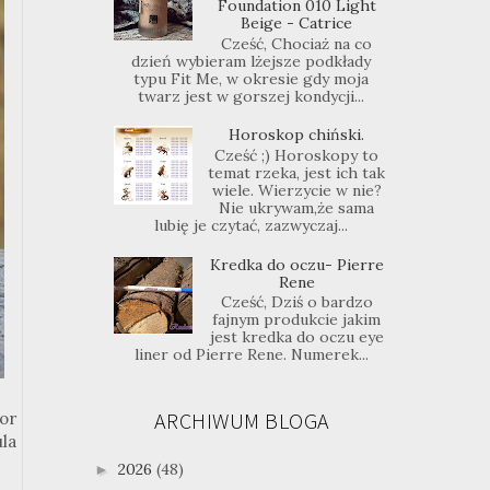
Foundation 010 Light
Beige - Catrice
Cześć, Chociaż na co
dzień wybieram lżejsze podkłady
typu Fit Me, w okresie gdy moja
twarz jest w gorszej kondycji...
Horoskop chiński.
Cześć ;) Horoskopy to
temat rzeka, jest ich tak
wiele. Wierzycie w nie?
Nie ukrywam,że sama
lubię je czytać, zazwyczaj...
Kredka do oczu- Pierre
Rene
Cześć, Dziś o bardzo
fajnym produkcie jakim
jest kredka do oczu eye
liner od Pierre Rene. Numerek...
ARCHIWUM BLOGA
or
ula
2026
(48)
►