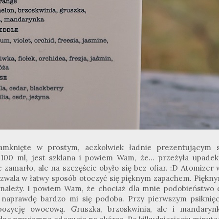
knięte w prostym, aczkolwiek ładnie prezentującym s
00 ml, jest szklana i powiem Wam, że... przeżyła upadek
 zamarło, ale na szczęście obyło się bez ofiar. :D Atomizer
 pozwala w łatwy sposób otoczyć się pięknym zapachem. Piękn
należy. I powiem Wam, że chociaż dla mnie podobieństwo 
t naprawdę bardzo mi się podoba. Przy pierwszym psiknięc
zycję owocową. Gruszka, brzoskwinia, ale i mandarynk