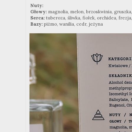
Nuty:
Głowy:
magnolia, melon, brzoskwinia, gruszk
Serca:
tuberoza, śliwka, fiołek, orchidea, frezja
Bazy:
piżmo, wanilia, cedr, jeżyna