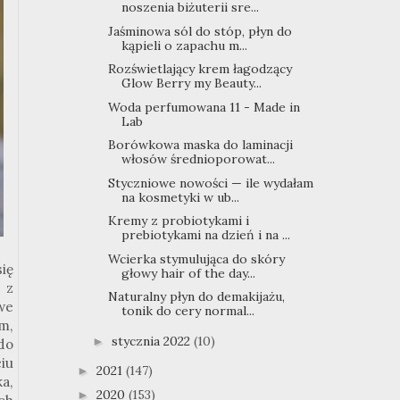
noszenia biżuterii sre...
Jaśminowa sól do stóp, płyn do
kąpieli o zapachu m...
Rozświetlający krem łagodzący
Glow Berry my Beauty...
Woda perfumowana 11 - Made in
Lab
Borówkowa maska do laminacji
włosów średnioporowat...
Styczniowe nowości — ile wydałam
na kosmetyki w ub...
Kremy z probiotykami i
prebiotykami na dzień i na ...
Wcierka stymulująca do skóry
ię
głowy hair of the day...
 z
Naturalny płyn do demakijażu,
 we
tonik do cery normal...
ym,
stycznia 2022
(10)
►
do
iu
2021
(147)
►
a,
2020
(153)
►