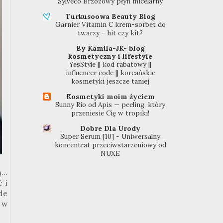
Sylveco Brzozowy płyn micelarny
Turkusoowa Beauty Blog
Garnier Vitamin C krem-sorbet do
twarzy - hit czy kit?
By Kamila-JK- blog
kosmetyczny i lifestyle
YesStyle || kod rabatowy ||
influencer code || koreańskie
kosmetyki jeszcze taniej
Kosmetyki moim życiem
Sunny Rio od Apis — peeling, który
przeniesie Cię w tropiki!
Dobre Dla Urody
Super Serum [10] - Uniwersalny
koncentrat przeciwstarzeniowy od
NUXE
..
 i
de
 w