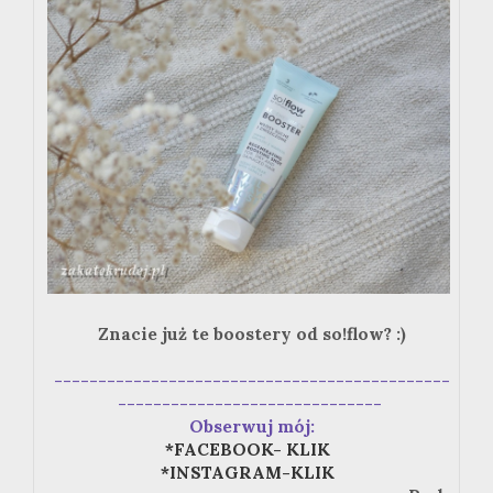
Znacie już te boostery od so!flow? :)
---------------------------------------------
------------------------------
Obserwuj mój:
*FACEBOOK- KLIK
*INSTAGRAM-KLIK