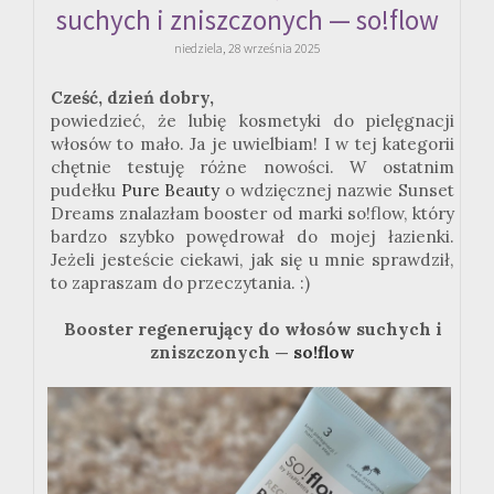
suchych i zniszczonych — so!flow
niedziela, 28 września 2025
Cześć, dzień dobry,
powiedzieć, że lubię kosmetyki do pielęgnacji
włosów to mało. Ja je uwielbiam! I w tej kategorii
chętnie testuję różne nowości. W ostatnim
pudełku
Pure Beauty
o wdzięcznej nazwie Sunset
Dreams znalazłam booster od marki so!flow, który
bardzo szybko powędrował do mojej łazienki.
Jeżeli jesteście ciekawi, jak się u mnie sprawdził,
to zapraszam do przeczytania. :)
Booster regenerujący do włosów suchych i
zniszczonych —
so!flow