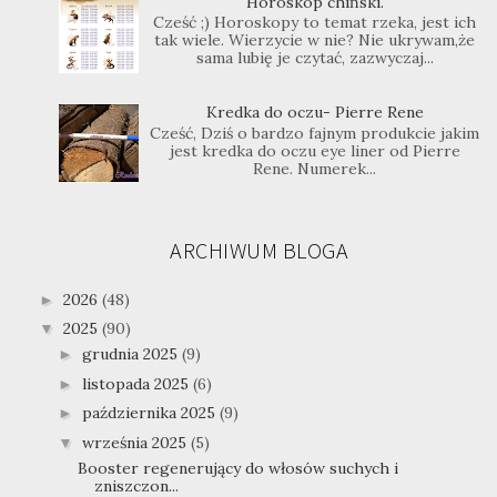
Horoskop chiński.
Cześć ;) Horoskopy to temat rzeka, jest ich
tak wiele. Wierzycie w nie? Nie ukrywam,że
sama lubię je czytać, zazwyczaj...
Kredka do oczu- Pierre Rene
Cześć, Dziś o bardzo fajnym produkcie jakim
jest kredka do oczu eye liner od Pierre
Rene. Numerek...
ARCHIWUM BLOGA
2026
(48)
►
2025
(90)
▼
grudnia 2025
(9)
►
listopada 2025
(6)
►
października 2025
(9)
►
września 2025
(5)
▼
Booster regenerujący do włosów suchych i
zniszczon...