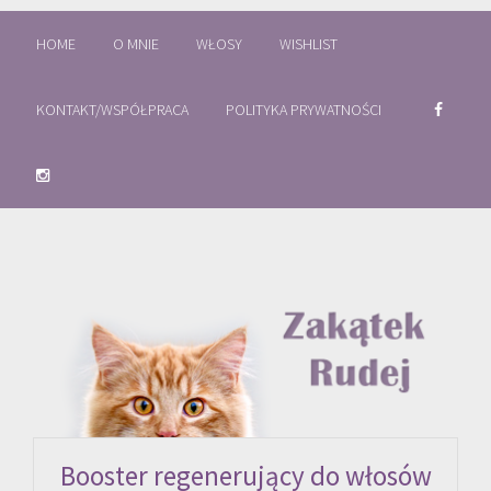
HOME
O MNIE
WŁOSY
WISHLIST
KONTAKT/WSPÓŁPRACA
POLITYKA PRYWATNOŚCI
Booster regenerujący do włosów