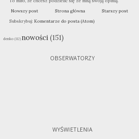
To miło, że chcesz podzielić się ze mną swoją opinią.
Nowszy post
Strona główna
Starszy post
Subskrybuj:
Komentarze do posta (Atom)
nowości
(151)
denko
(112)
OBSERWATORZY
WYŚWIETLENIA