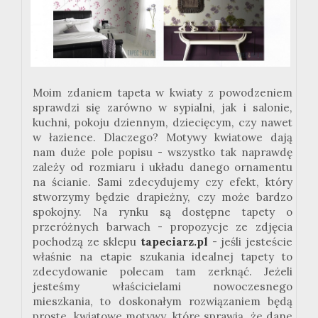
Moim zdaniem tapeta w kwiaty z powodzeniem
sprawdzi się zarówno w sypialni, jak i salonie,
kuchni, pokoju dziennym, dziecięcym, czy nawet
w łazience. Dlaczego? Motywy kwiatowe dają
nam duże pole popisu - wszystko tak naprawdę
zależy od rozmiaru i układu danego ornamentu
na ścianie. Sami zdecydujemy czy efekt, który
stworzymy będzie drapieżny, czy może bardzo
spokojny. Na rynku są dostępne tapety o
przeróżnych barwach - propozycje ze zdjęcia
pochodzą ze sklepu
tapeciarz.pl
- jeśli jesteście
właśnie na etapie szukania idealnej tapety to
zdecydowanie polecam tam zerknąć. Jeżeli
jesteśmy właścicielami nowoczesnego
mieszkania, to doskonałym rozwiązaniem będą
proste, kwiatowe motywy, które sprawią, że dane