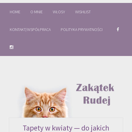
HOME
O MNIE
WŁOSY
WISHLIST
KONTAKT/WSPÓŁPRACA
POLITYKA PRYWATNOŚCI
Tapety w kwiaty — do jakich