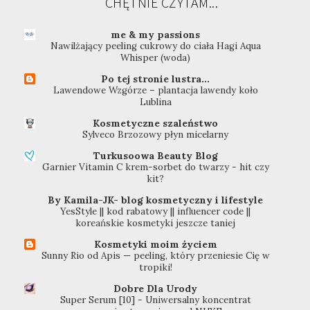
CHĘTNIE CZYTAM...
me & my passions
Nawilżający peeling cukrowy do ciała Hagi Aqua
Whisper (woda)
Po tej stronie lustra...
Lawendowe Wzgórze – plantacja lawendy koło
Lublina
Kosmetyczne szaleństwo
Sylveco Brzozowy płyn micelarny
Turkusoowa Beauty Blog
Garnier Vitamin C krem-sorbet do twarzy - hit czy
kit?
By Kamila-JK- blog kosmetyczny i lifestyle
YesStyle || kod rabatowy || influencer code ||
koreańskie kosmetyki jeszcze taniej
Kosmetyki moim życiem
Sunny Rio od Apis — peeling, który przeniesie Cię w
tropiki!
Dobre Dla Urody
Super Serum [10] - Uniwersalny koncentrat