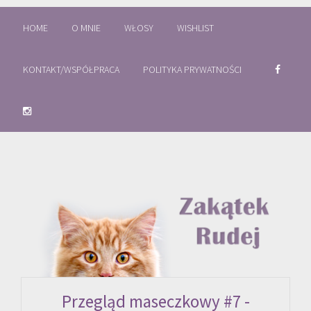
HOME
O MNIE
WŁOSY
WISHLIST
KONTAKT/WSPÓŁPRACA
POLITYKA PRYWATNOŚCI
Przegląd maseczkowy #7 -