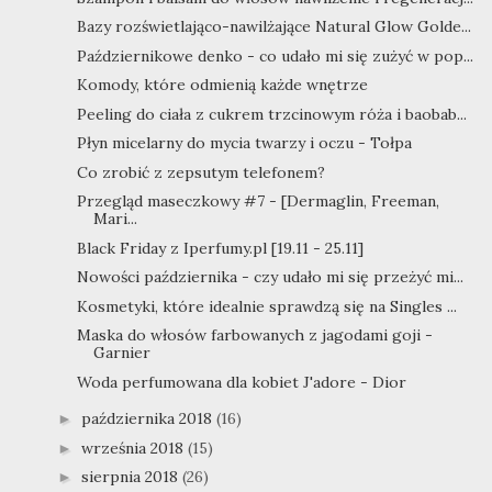
Bazy rozświetlająco-nawilżające Natural Glow Golde...
Październikowe denko - co udało mi się zużyć w pop...
Komody, które odmienią każde wnętrze
Peeling do ciała z cukrem trzcinowym róża i baobab...
Płyn micelarny do mycia twarzy i oczu - Tołpa
Co zrobić z zepsutym telefonem?
Przegląd maseczkowy #7 - [Dermaglin, Freeman,
Mari...
Black Friday z Iperfumy.pl [19.11 - 25.11]
Nowości października - czy udało mi się przeżyć mi...
Kosmetyki, które idealnie sprawdzą się na Singles ...
Maska do włosów farbowanych z jagodami goji -
Garnier
Woda perfumowana dla kobiet J'adore - Dior
października 2018
(16)
►
września 2018
(15)
►
sierpnia 2018
(26)
►