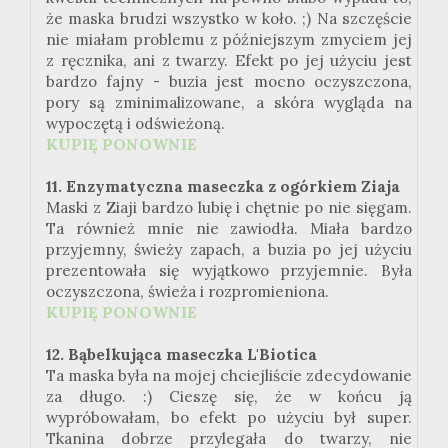
że maska brudzi wszystko w koło. ;) Na szczęście
nie miałam problemu z późniejszym zmyciem jej
z ręcznika, ani z twarzy. Efekt po jej użyciu jest
bardzo fajny - buzia jest mocno oczyszczona,
pory są zminimalizowane, a skóra wygląda na
wypoczętą i odświeżoną.
KUPIĘ PONOWNIE
11. Enzymatyczna maseczka z ogórkiem Ziaja
Maski z Ziaji bardzo lubię i chętnie po nie sięgam.
Ta również mnie nie zawiodła. Miała bardzo
przyjemny, świeży zapach, a buzia po jej użyciu
prezentowała się wyjątkowo przyjemnie. Była
oczyszczona, świeża i rozpromieniona.
KUPIĘ PONOWNIE
12. Bąbelkująca maseczka L'Biotica
Ta maska była na mojej chciejliście zdecydowanie
za długo. :) Cieszę się, że w końcu ją
wypróbowałam, bo efekt po użyciu był super.
Tkanina dobrze przylegała do twarzy, nie