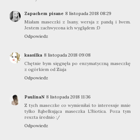
Zapachem pisane
8 listopada 2018 08:29
Miałam maseczki z Isany, wersja z pandą i lwem.
Jestem zachwycona ich wyglądem :D
Odpowiedz
kaasilka
8 listopada 2018 09:08
Chętnie bym sięgnęła po enzymatyczną maseczkę
z ogórkiem od Ziaja
Odpowiedz
PaulinaN
8 listopada 2018 11:36
Z tych maseczke co wymieniłaś to interesuje mnie
tylko Bąbelkująca maseczka L'Biotica. Poza tym
reszta średnio :/
Odpowiedz