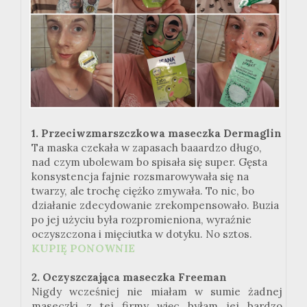
1. Przeciwzmarszczkowa maseczka Dermaglin
Ta maska czekała w zapasach baaardzo długo,
nad czym ubolewam bo spisała się super. Gęsta
konsystencja fajnie rozsmarowywała się na
twarzy, ale trochę ciężko zmywała. To nic, bo
działanie zdecydowanie zrekompensowało. Buzia
po jej użyciu była rozpromieniona, wyraźnie
oczyszczona i mięciutka w dotyku. No sztos.
KUPIĘ PONOWNIE
2. Oczyszczająca maseczka Freeman
Nigdy wcześniej nie miałam w sumie żadnej
maseczki z tej firmy więc byłam jej bardzo