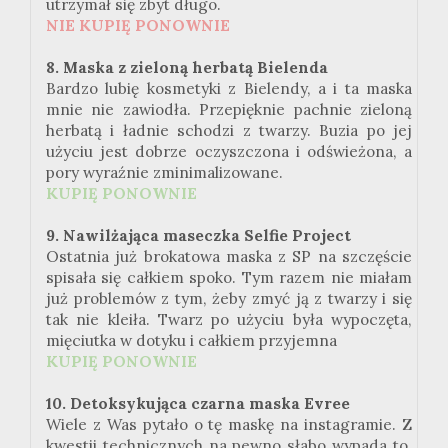
utrzymał się zbyt długo.
NIE KUPIĘ PONOWNIE
8. Maska z zieloną herbatą Bielenda
Bardzo lubię kosmetyki z Bielendy, a i ta maska
mnie nie zawiodła. Przepięknie pachnie zieloną
herbatą i ładnie schodzi z twarzy. Buzia po jej
użyciu jest dobrze oczyszczona i odświeżona, a
pory wyraźnie zminimalizowane.
KUPIĘ PONOWNIE
9. Nawilżająca maseczka Selfie Project
Ostatnia już brokatowa maska z SP na szczęście
spisała się całkiem spoko. Tym razem nie miałam
już problemów z tym, żeby zmyć ją z twarzy i się
tak nie kleiła. Twarz po użyciu była wypoczęta,
mięciutka w dotyku i całkiem przyjemna
KUPIĘ PONOWNIE
10. Detoksykująca czarna maska Evree
Wiele z Was pytało o tę maskę na instagramie. Z
kwestii technicznych na pewno słabo wypada to,