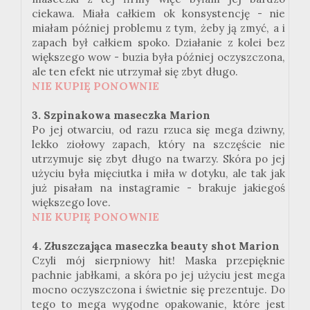
ciekawa. Miała całkiem ok konsystencję - nie
miałam później problemu z tym, żeby ją zmyć, a i
zapach był całkiem spoko. Działanie z kolei bez
większego wow - buzia była później oczyszczona,
ale ten efekt nie utrzymał się zbyt długo.
NIE KUPIĘ PONOWNIE
3. Szpinakowa maseczka Marion
Po jej otwarciu, od razu rzuca się mega dziwny,
lekko ziołowy zapach, który na szczęście nie
utrzymuje się zbyt długo na twarzy. Skóra po jej
użyciu była mięciutka i miła w dotyku, ale tak jak
już pisałam na instagramie - brakuje jakiegoś
większego love.
NIE KUPIĘ PONOWNIE
4. Złuszczająca maseczka beauty shot Marion
Czyli mój sierpniowy hit! Maska przepięknie
pachnie jabłkami, a skóra po jej użyciu jest mega
mocno oczyszczona i świetnie się prezentuje. Do
tego to mega wygodne opakowanie, które jest