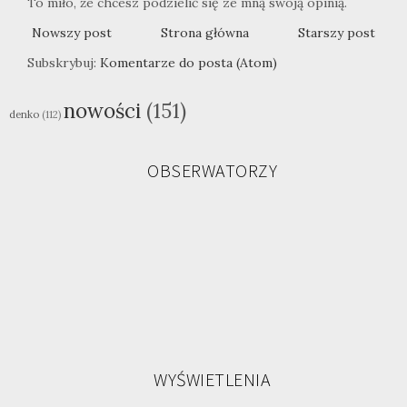
To miło, że chcesz podzielić się ze mną swoją opinią.
Nowszy post
Strona główna
Starszy post
Subskrybuj:
Komentarze do posta (Atom)
nowości
(151)
denko
(112)
OBSERWATORZY
WYŚWIETLENIA