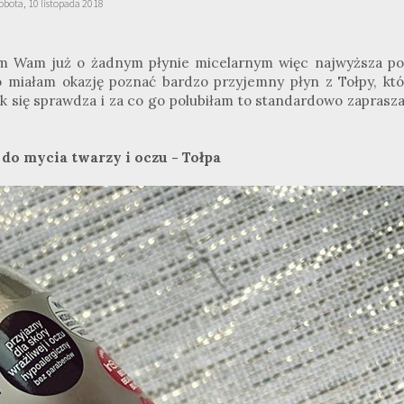
obota, 10 listopada 2018
am Wam już o żadnym płynie micelarnym więc najwyższa po
io miałam okazję poznać bardzo przyjemny płyn z Tołpy, któ
 jak się sprawdza i za co go polubiłam to standardowo zapras
do mycia twarzy i oczu - Tołpa