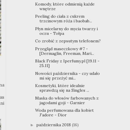
Komody, które odmienią każde
wnętrze
Peeling do ciała z cukrem
trzcinowym róża i baobab...
Płyn micelarny do mycia twarzy i
oczu - Tołpa
Co zrobić z zepsutym telefonem?
Przegląd maseczkowy #7 -
[Dermaglin, Freeman, Mari...
Black Friday z Iperfumy.pl [19.11 -
25.11]
Nowości października - czy udało
mi się przeżyć mi...
na
Kosmetyki, które idealnie
sprawdzą się na Singles ...
as
Maska do włosów farbowanych z
jagodami goji - Garnier
ni
Woda perfumowana dla kobiet
J'adore - Dior
października 2018
(16)
►