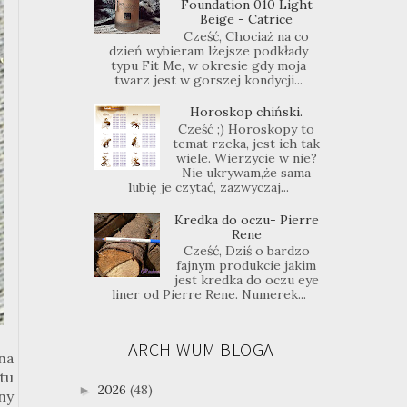
Foundation 010 Light
Beige - Catrice
Cześć, Chociaż na co
dzień wybieram lżejsze podkłady
typu Fit Me, w okresie gdy moja
twarz jest w gorszej kondycji...
Horoskop chiński.
Cześć ;) Horoskopy to
temat rzeka, jest ich tak
wiele. Wierzycie w nie?
Nie ukrywam,że sama
lubię je czytać, zazwyczaj...
Kredka do oczu- Pierre
Rene
Cześć, Dziś o bardzo
fajnym produkcie jakim
jest kredka do oczu eye
liner od Pierre Rene. Numerek...
ARCHIWUM BLOGA
na
tu
2026
(48)
►
ny