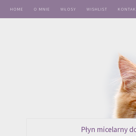
HOME
O MNIE
WŁOSY
WISHLIST
KONTAK
Płyn micelarny do