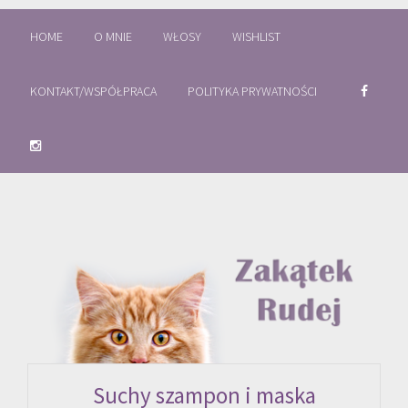
HOME
O MNIE
WŁOSY
WISHLIST
KONTAKT/WSPÓŁPRACA
POLITYKA PRYWATNOŚCI
Suchy szampon i maska