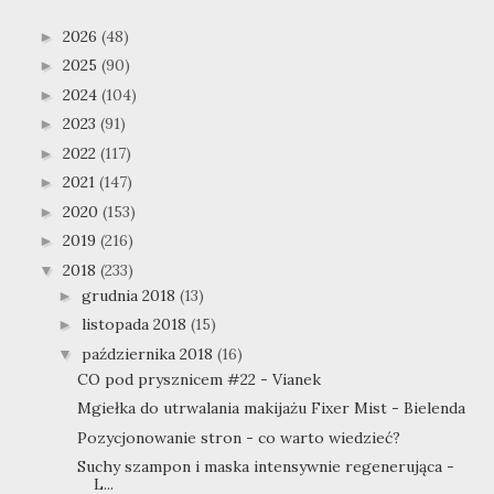
2026
(48)
►
2025
(90)
►
2024
(104)
►
2023
(91)
►
2022
(117)
►
2021
(147)
►
2020
(153)
►
2019
(216)
►
2018
(233)
▼
grudnia 2018
(13)
►
listopada 2018
(15)
►
października 2018
(16)
▼
CO pod prysznicem #22 - Vianek
Mgiełka do utrwalania makijażu Fixer Mist - Bielenda
Pozycjonowanie stron - co warto wiedzieć?
Suchy szampon i maska intensywnie regenerująca -
L...