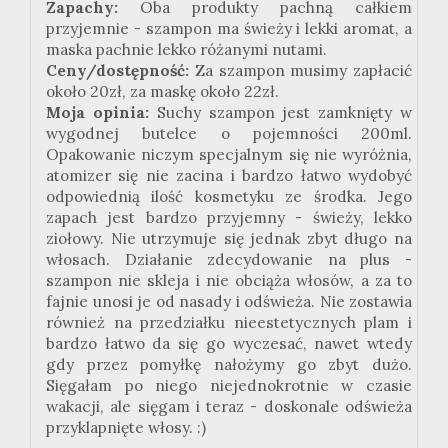
Zapachy:
Oba produkty pachną całkiem
przyjemnie - szampon ma świeży i lekki aromat, a
maska pachnie lekko różanymi nutami.
Ceny/dostępność:
Za szampon musimy zapłacić
około 20zł, za maskę około 22zł.
Moja opinia:
Suchy szampon jest zamknięty w
wygodnej butelce o pojemności 200ml.
Opakowanie niczym specjalnym się nie wyróżnia,
atomizer się nie zacina i bardzo łatwo wydobyć
odpowiednią ilość kosmetyku ze środka. Jego
zapach jest bardzo przyjemny - świeży, lekko
ziołowy. Nie utrzymuje się jednak zbyt długo na
włosach. Działanie zdecydowanie na plus -
szampon nie skleja i nie obciąża włosów, a za to
fajnie unosi je od nasady i odświeża. Nie zostawia
również na przedziałku nieestetycznych plam i
bardzo łatwo da się go wyczesać, nawet wtedy
gdy przez pomyłkę nałożymy go zbyt dużo.
Sięgałam po niego niejednokrotnie w czasie
wakacji, ale sięgam i teraz - doskonale odświeża
przyklapnięte włosy. :)