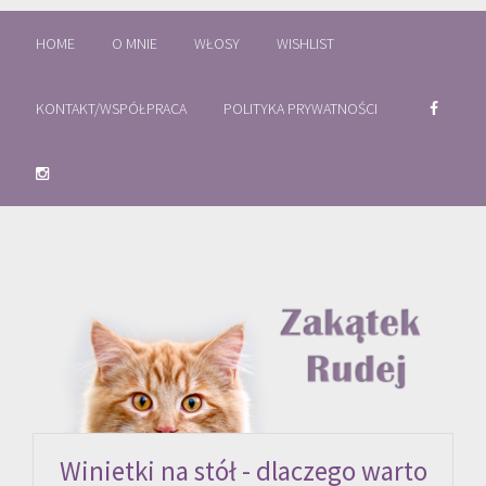
HOME
O MNIE
WŁOSY
WISHLIST
KONTAKT/WSPÓŁPRACA
POLITYKA PRYWATNOŚCI
Winietki na stół - dlaczego warto