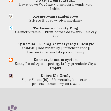
Po tej stronie lustra...
Lawendowe Wzgórze – plantacja lawendy koło
Lublina
Kosmetyczne szaleństwo
Sylveco Brzozowy płyn micelarny
Turkusoowa Beauty Blog
Garnier Vitamin C krem-sorbet do twarzy - hit czy
kit?
By Kamila-JK- blog kosmetyczny i lifestyle
YesStyle || kod rabatowy || influencer code ||
koreańskie kosmetyki jeszcze taniej
Kosmetyki moim życiem
Sunny Rio od Apis — peeling, który przeniesie Cię w
tropiki!
Dobre Dla Urody
Super Serum [10] - Uniwersalny koncentrat
przeciwstarzeniowy od NUXE