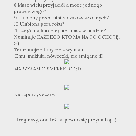
8.Masz wielu przyjaciół a może jednego
prawdziwego?
9.Ulubiony przedmiot z czasów szkolnych?
10.Ulubiona pora roku?
11.Czego najbardziej nie lubisz w modzie?
Nominuje KAŻDEGO KTO MA NA TO OCHOTĘ.
:-)
Teraz moje zdobycze z wymian :
Emu, mukluki, nóweczki, nie śmigane ;D
MARZYŁAM O SMERFETCE ;D
Nietoperzyk szary.
I treginssy, one też na pewno się przydadzą. :)