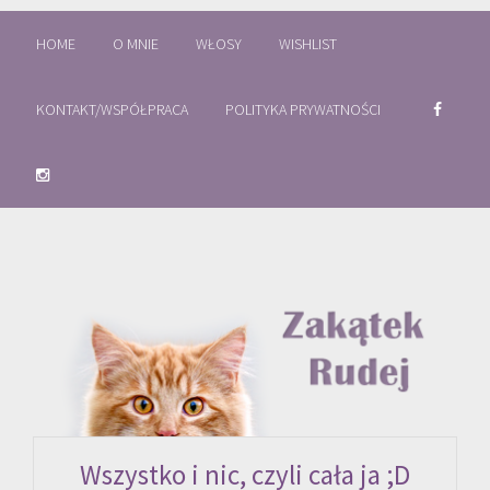
HOME
O MNIE
WŁOSY
WISHLIST
KONTAKT/WSPÓŁPRACA
POLITYKA PRYWATNOŚCI
Wszystko i nic, czyli cała ja ;D