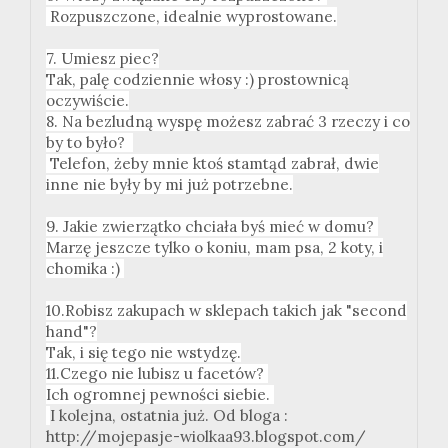
Rozpuszczone, idealnie wyprostowane.
7. Umiesz piec?
Tak, palę codziennie włosy :) prostownicą
oczywiście.
8. Na bezludną wyspę możesz zabrać 3 rzeczy i co
by to było?
Telefon, żeby mnie ktoś stamtąd zabrał, dwie
inne nie były by mi już potrzebne.
9. Jakie zwierzątko chciała byś mieć w domu?
Marzę jeszcze tylko o koniu, mam psa, 2 koty, i
chomika :)
10.Robisz zakupach w sklepach takich jak "second
hand"?
Tak, i się tego nie wstydzę.
11.Czego nie lubisz u facetów?
Ich ogromnej pewności siebie.
I kolejna, ostatnia już. Od bloga :
http://mojepasje-wiolkaa93.blogspot.com/