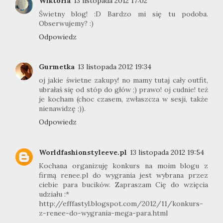
Wiktoria
13 listopada 2012 17:02
Świetny blog! :D Bardzo mi się tu podoba.
Obserwujemy? :)
Odpowiedz
Gurmetka
13 listopada 2012 19:34
oj jakie świetne zakupy! no mamy tutaj cały outfit,
ubrałaś się od stóp do głów ;) prawo! oj cudnie! też
je kocham (choc czasem, zwłaszcza w sesji, także
nienawidzę ;)).
Odpowiedz
Worldfashionstyleeve.pl
13 listopada 2012 19:54
Kochana organizuję konkurs na moim blogu z
firmą renee.pl do wygrania jest wybrana przez
ciebie para bucików. Zapraszam Cię do wzięcia
udziału :*
http://efffastyl.blogspot.com/2012/11/konkurs-
z-renee-do-wygrania-mega-para.html