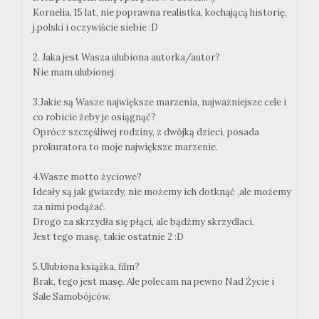
Kornelia, 15 lat, nie poprawna realistka, kochającą historię,
j.polski i oczywiście siebie :D
2. Jaka jest Wasza ulubiona autorka/autor?
Nie mam ulubionej.
3.Jakie są Wasze największe marzenia, najważniejsze cele i
co robicie żeby je osiągnąć?
Oprócz szczęśliwej rodziny, z dwójką dzieci, posada
prokuratora to moje największe marzenie.
4.Wasze motto życiowe?
Ideały są jak gwiazdy, nie możemy ich dotknąć ,ale możemy
za nimi podążać.
Drogo za skrzydła się płąci, ale bądźmy skrzydlaci.
Jest tego masę, takie ostatnie 2 :D
5.Ulubiona książka, film?
Brak, tego jest masę. Ale polecam na pewno Nad Życie i
Sale Samobójców.