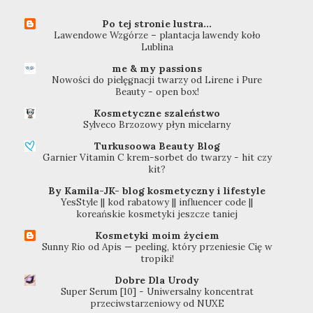
Po tej stronie lustra...
Lawendowe Wzgórze – plantacja lawendy koło
Lublina
me & my passions
Nowości do pielęgnacji twarzy od Lirene i Pure
Beauty - open box!
Kosmetyczne szaleństwo
Sylveco Brzozowy płyn micelarny
Turkusoowa Beauty Blog
Garnier Vitamin C krem-sorbet do twarzy - hit czy
kit?
By Kamila-JK- blog kosmetyczny i lifestyle
YesStyle || kod rabatowy || influencer code ||
koreańskie kosmetyki jeszcze taniej
Kosmetyki moim życiem
Sunny Rio od Apis — peeling, który przeniesie Cię w
tropiki!
Dobre Dla Urody
Super Serum [10] - Uniwersalny koncentrat
przeciwstarzeniowy od NUXE