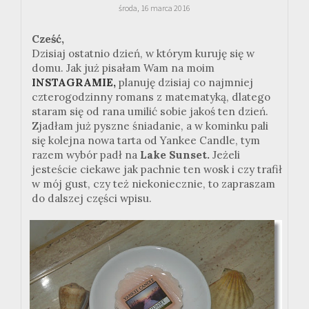
środa, 16 marca 2016
Cześć,
Dzisiaj ostatnio dzień, w którym kuruję się w
domu. Jak już pisałam Wam na moim
INSTAGRAMIE,
planuję dzisiaj co najmniej
czterogodzinny romans z matematyką, dlatego
staram się od rana umilić sobie jakoś ten dzień.
Zjadłam już pyszne śniadanie, a w kominku pali
się kolejna nowa tarta od Yankee Candle, tym
razem wybór padł na
Lake Sunset.
Jeżeli
jesteście ciekawe jak pachnie ten wosk i czy trafił
w mój gust, czy też niekoniecznie, to zapraszam
do dalszej części wpisu.