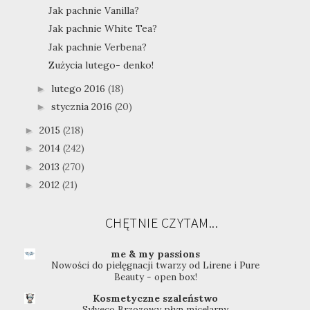
Jak pachnie Vanilla?
Jak pachnie White Tea?
Jak pachnie Verbena?
Zużycia lutego- denko!
lutego 2016
(18)
►
stycznia 2016
(20)
►
2015
(218)
►
2014
(242)
►
2013
(270)
►
2012
(21)
►
CHĘTNIE CZYTAM...
me & my passions
Nowości do pielęgnacji twarzy od Lirene i Pure
Beauty - open box!
Kosmetyczne szaleństwo
Sylveco Brzozowy płyn micelarny