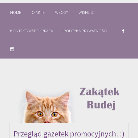
HOME
O MNIE
WŁOSY
WISHLIST
KONTAKT/WSPÓŁPRACA
POLITYKA PRYWATNOŚCI
Przegląd gazetek promocyjnych. :)