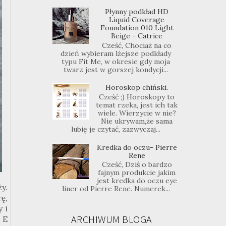
Płynny podkład HD
Liquid Coverage
Foundation 010 Light
Beige - Catrice
Cześć, Chociaż na co
dzień wybieram lżejsze podkłady
typu Fit Me, w okresie gdy moja
twarz jest w gorszej kondycji...
Horoskop chiński.
Cześć ;) Horoskopy to
temat rzeka, jest ich tak
wiele. Wierzycie w nie?
Nie ukrywam,że sama
lubię je czytać, zazwyczaj...
Kredka do oczu- Pierre
Rene
Cześć, Dziś o bardzo
fajnym produkcie jakim
jest kredka do oczu eye
y.
liner od Pierre Rene. Numerek...
rę,
 i
ARCHIWUM BLOGA
 E