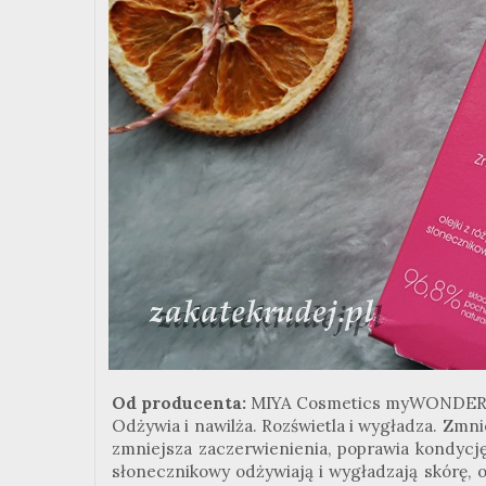
Od producenta:
MIYA Cosmetics myWONDERBAL
Odżywia i nawilża. Rozświetla i wygładza. Zmnie
zmniejsza zaczerwienienia, poprawia kondycję
słonecznikowy odżywiają i wygładzają skórę, 