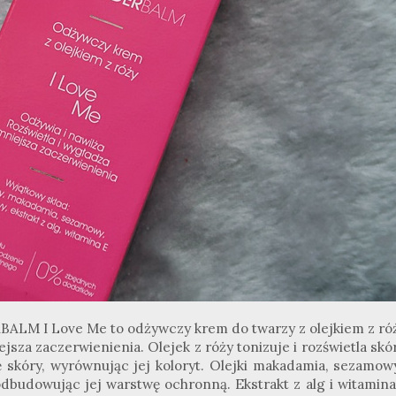
M I Love Me to odżywczy krem do twarzy z olejkiem z róż
jsza zaczerwienienia. Olejek z róży tonizuje i rozświetla skó
 skóry, wyrównując jej koloryt. Olejki makadamia, sezamowy
odbudowując jej warstwę ochronną. Ekstrakt z alg i witamina