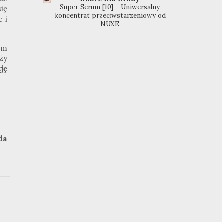
Super Serum [10] - Uniwersalny
ię
koncentrat przeciwstarzeniowy od
 i
NUXE
ym
ży
ję
da