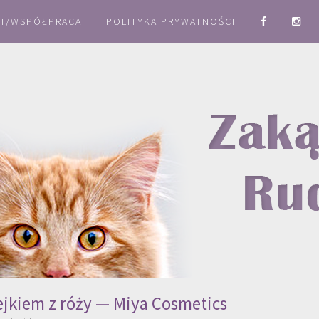
T/WSPÓŁPRACA
POLITYKA PRYWATNOŚCI
jkiem z róży — Miya Cosmetics