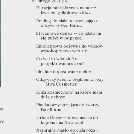
lutego 2021
(14)
▼
Kuracja multiaktywna na noc z
kwasem glikolowym 5%...
Peeling do ciała oczyszczająco -
odżywczy Eco Natu...
Styczniowe denko — co udało mi
się zużyć w poprzed...
Emolientowa odżywka do włosów
wysokoporowatych z r...
Co warto wiedzieć o
projektowaniu stron?
Idealnie dopasowane meble
Odżywczy krem z olejkiem z róży
— Miya Cosmetics
Kilka kosmetyków, na które mam
dużą ochotę
Pianka oczyszczająca do twarzy —
a.
FaceBoom
Urban Decay — nowa marka do
we
kupienia na Notino.pl
Naturalne masło do ciała róża i