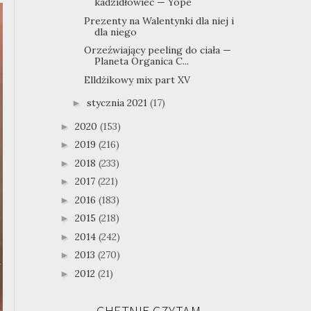
kadzidłowiec — Yope
Prezenty na Walentynki dla niej i
dla niego
Orzeźwiający peeling do ciała —
Planeta Organica C...
Elldżikowy mix part XV
stycznia 2021
(17)
►
2020
(153)
►
2019
(216)
►
2018
(233)
►
2017
(221)
►
2016
(183)
►
2015
(218)
►
2014
(242)
►
2013
(270)
►
2012
(21)
►
CHĘTNIE CZYTAM...