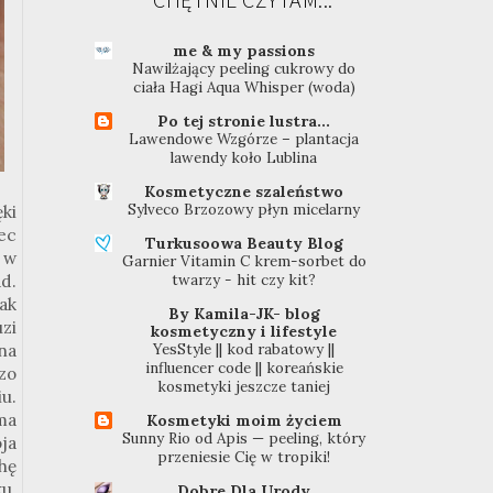
me & my passions
Nawilżający peeling cukrowy do
ciała Hagi Aqua Whisper (woda)
Po tej stronie lustra...
Lawendowe Wzgórze – plantacja
lawendy koło Lublina
Kosmetyczne szaleństwo
Sylveco Brzozowy płyn micelarny
ki
ec
Turkusoowa Beauty Blog
 w
Garnier Vitamin C krem-sorbet do
twarzy - hit czy kit?
d.
nak
By Kamila-JK- blog
zi
kosmetyczny i lifestyle
YesStyle || kod rabatowy ||
na
influencer code || koreańskie
zo
kosmetyki jeszcze taniej
u.
ma
Kosmetyki moim życiem
Sunny Rio od Apis — peeling, który
oja
przeniesie Cię w tropiki!
chę
u.
Dobre Dla Urody