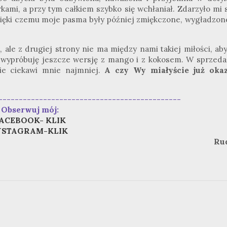
ami, a przy tym całkiem szybko się wchłaniał. Zdarzyło mi s
ięki czemu moje pasma były później zmiękczone, wygładzone
ale z drugiej strony nie ma między nami takiej miłości, ab
 wypróbuję jeszcze wersję z mango i z kokosem. W sprzeda
e ciekawi mnie najmniej.
A czy Wy miałyście już okaz
---------------------------------------------
Obserwuj mój:
ACEBOOK- KLIK
NSTAGRAM-KLIK
Ru