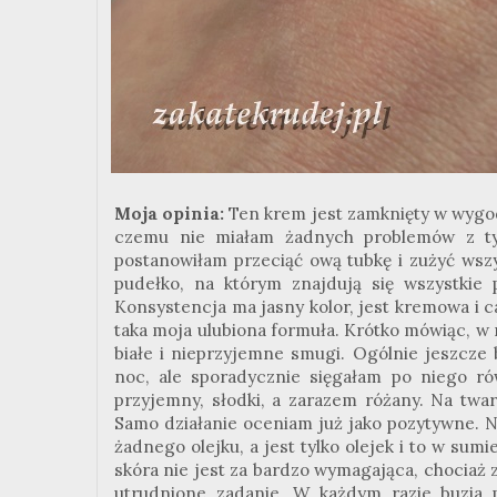
Moja opinia:
Ten krem jest
zamknięty
w wygod
czemu nie miałam żadnych problemów z 
postanowiłam przeciąć ową tubkę i zużyć wsz
pudełko, na którym znajdują się wszystkie 
Konsystencja ma jasny kolor, jest kremowa i ca
taka moja ulubiona formuła. Krótko mówiąc, w
białe i nieprzyjemne smugi. Ogólnie jeszcze 
noc, ale sporadycznie sięgałam po niego r
przyjemny,
słodki, a zarazem różany. Na twar
Samo działanie oceniam już jako pozytywne. 
żadnego olejku, a jest tylko olejek i to w sum
skóra nie jest za bardzo wymagająca, chociaż z
utrudnione zadanie. W każdym razie buzia 