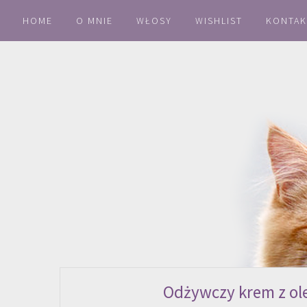
HOME
O MNIE
WŁOSY
WISHLIST
KONTAK
Odżywczy krem z ole