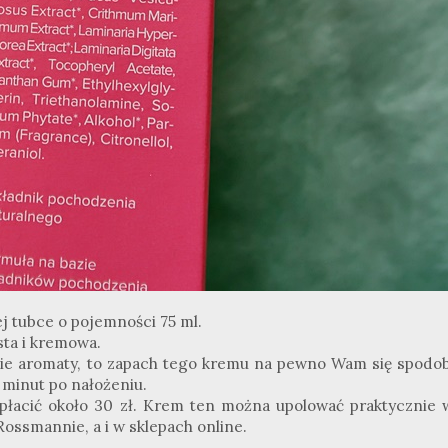
 tubce o pojemności 75 ml.
sta i kremowa.
dkie aromaty, to zapach tego kremu na pewno Wam się spodob
 minut po nałożeniu.
łacić około 30 zł. Krem ten można upolować praktycznie 
ossmannie, a i w sklepach online.