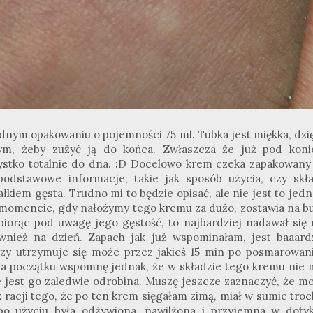
nym opakowaniu o pojemności 75 ml. Tubka jest miękka, dzię
tym,
żeby
zużyć ją do końca. Zwłaszcza że już pod koni
ystko totalnie do dna.
:
D Docelowo krem czeka zapakowany
podstawowe informacje, takie jak sposób użycia, czy skła
łkiem gęsta. Trudno mi to będzie opisać, ale nie jest to jed
 momencie, gdy nałożymy tego kremu za dużo, zostawia na bu
biorąc pod uwagę jego gęstość, to najbardziej nadawał się 
ównież na dzień. Zapach jak już
wspominałam, jest baaard
zy utrzymuje się może przez jakieś 15 min po posmarowani
Na początku wspomnę jednak, że w składzie tego kremu nie 
ie jest go zaledwie odrobina. Muszę jeszcze zaznaczyć, że m
 racji tego, że po ten krem sięgałam zimą, miał w sumie tro
po użyciu była odżywiona, nawilżona i przyjemna w dotyk