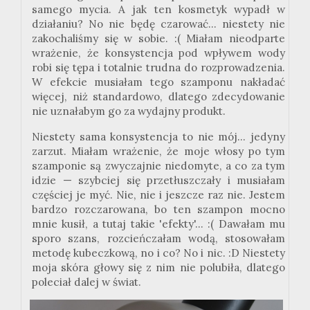
samego mycia. A jak ten kosmetyk wypadł w
działaniu? No nie będę czarować... niestety nie
zakochaliśmy się w sobie. :
(
Miałam nieodparte
wrażenie, że konsystencja pod wpływem wody
robi się tępa i totalnie trudna do rozprowadzenia.
W efekcie musiałam tego szamponu nakładać
więcej, niż standardowo, dlatego zdecydowanie
nie uznałabym go za wydajny produkt.
Niestety sama konsystencja to nie mój... jedyny
zarzut. Miałam wrażenie, że moje włosy po tym
szamponie są zwyczajnie niedomyte, a co za tym
idzie — szybciej się przetłuszczały i musiałam
częściej je myć. Nie, nie i jeszcze raz nie. Jestem
bardzo rozczarowana, bo ten szampon mocno
mnie kusił, a tutaj takie 'efekty'... :
(
Dawałam mu
sporo szans, rozcieńczałam wodą, stosowałam
metodę
kubeczkową
, no i co? No i nic.
:
D Niestety
moja skóra głowy się z nim nie polubiła, dlatego
poleciał dalej w świat.