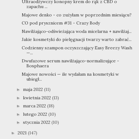
Ultraodżywczy konopny krem do rąk z CBD o
zapachu ...
Majowe denko - co zużyłam w poprzednim miesiącu?
CO pod prysznicem #31 - Crazy Body
Nawilżająco-odświeżająca woda micelarna + nawilżaj...
Jakie kosmetyki do pielęgnacji twarzy warto zabrać...
Codzienny szampon oczyszczający Easy Breezy Wash
—...
Dwufazowe serum nawilżająco-normalizujące -
Bosphaera
Majowe nowości — ile wydałam na kosmetyki w
ubiegł...
maja 2022
(11)
►
kwietnia 2022
(13)
►
marca 2022
(18)
►
lutego 2022
(10)
►
stycznia 2022
(10)
►
2021
(147)
►