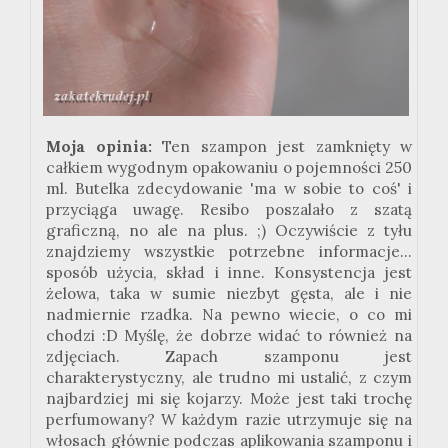
Moja opinia:
Ten szampon jest zamknięty w
całkiem wygodnym opakowaniu o pojemności 250
ml. Butelka zdecydowanie 'ma w sobie to coś' i
przyciąga uwagę.
Resibo
poszalało z szatą
graficzną, no ale na plus.
;
) Oczywiście z tyłu
znajdziemy wszystkie potrzebne informacje...
sposób użycia, skład i inne. Konsystencja jest
żelowa, taka w sumie niezbyt gęsta, ale i nie
nadmiernie rzadka. Na pewno wiecie, o co mi
chodzi
:
D Myślę, że dobrze widać to również na
zdjęciach. Zapach szamponu jest
charakterystyczny, ale trudno mi ustalić, z czym
najbardziej mi się kojarzy. Może jest taki trochę
perfumowany? W każdym razie utrzymuje się na
włosach głównie podczas aplikowania szamponu i