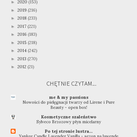
2020
(153)
►
2019
(216)
►
2018
(233)
►
2017
(221)
►
2016
(183)
►
2015
(218)
►
2014
(242)
►
2013
(270)
►
2012
(21)
►
CHĘTNIE CZYTAM...
me & my passions
Nowości do pielęgnacji twarzy od Lirene i Pure
Beauty - open box!
Kosmetyczne szaleństwo
Sylveco Brzozowy płyn micelarny
Po tej stronie lustra...
Yankee Candle Lavender Vanilla - sezon na lawendę