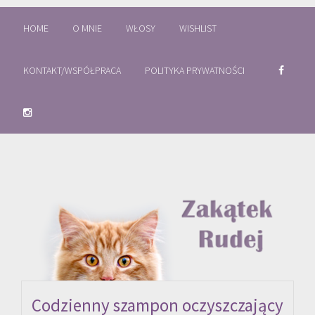
HOME
O MNIE
WŁOSY
WISHLIST
KONTAKT/WSPÓŁPRACA
POLITYKA PRYWATNOŚCI
Codzienny szampon oczyszczający