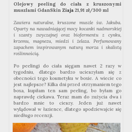
Olejowy peeling do ciała z kruszonymi
muszlami GdanSkin
Ziaja
21,91 zł/300 ml
Zawiera naturalne, kruszone muszle św. Jakuba.
Oparty na nawadniającej mocy kocanki nadmorskiej
i szanty zwyczajnej oraz biofermentu z cynku,
krzemu, magnezu, miedzi i żelaza. Perfumowany
zapachem inspirowanym naturą morza i skalistą
roślinnością.
Po peelingi do ciała sięgam nawet 2 razy w
tygodniu, dlatego bardzo ucieszyłam się z
obecności tego kosmetyku w boxie. A wiecie co
jest najlepsze? Kilka dni przed otrzymaniem tego
boxa, kupiłam ten sam peeling, bo byłam go
naprawdę ciekawa. Teraz mam do zużycia dwa i
bardzo mnie to cieszy. Jeden już nawet
wylądował w łazience, dlatego spodziewajcie się
niedługo recenzji.