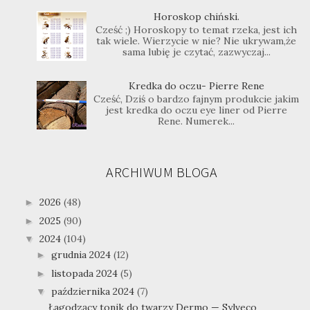
Horoskop chiński.
Cześć ;) Horoskopy to temat rzeka, jest ich
tak wiele. Wierzycie w nie? Nie ukrywam,że
sama lubię je czytać, zazwyczaj...
Kredka do oczu- Pierre Rene
Cześć, Dziś o bardzo fajnym produkcie jakim
jest kredka do oczu eye liner od Pierre
Rene. Numerek...
ARCHIWUM BLOGA
2026
(48)
►
2025
(90)
►
2024
(104)
▼
grudnia 2024
(12)
►
listopada 2024
(5)
►
października 2024
(7)
▼
Łagodzący tonik do twarzy Dermo — Sylveco