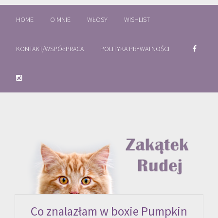
HOME
O MNIE
WŁOSY
WISHLIST
KONTAKT/WSPÓŁPRACA
POLITYKA PRYWATNOŚCI
Co znalazłam w boxie Pumpkin