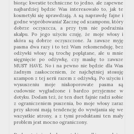
biorąc kwestie techniczne to jedno, ale zapewne
najbardziej będzie Was interesowało to, jak te
kosmetyki się sprawdzają. A są naprawdę fajne i
godne wypróbowania! Zacznę od szamponu, który
dobrze oczyszcza, a przy tym nie podrażnia
skalpu. Po jego użyciu czuję, że moje włosy i
skóra są dobrze oczyszczone. Ja zawsze myję
pasma dwa razy i to też Wam rekomenduję, bez
odżywki włosy są trochę poplątane, ale u mnie
sięgnięcie po odżywkę, czy maskę to zawsze
MUST HAVE. No i na pewno nie będzie dla Was
żadnym zaskoczeniem, że najchętniej stosuję
szampon z tej serii razem z odżywką. Po użyciu i
wysuszeniu moje niskoporowate pasma są
cudownie wygładzone i bardzo przyjemne w
dotyku. Dodam też, że ten duet fajnie radzi sobie
z ograniczeniem puszenia, bo moje włosy zaraz
przy skroni mają tendencję do wywijania się we
wszystkie strony, a z tymi produktami ten mały
problem jest mocno ograniczony.