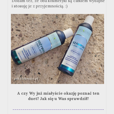
Dodam też, że oba kosmetyki są całkiem wydajne
i stosuję je z przyjemnością. :)
A czy Wy już miałyście okazję poznać ten
duet? Jak się u Was sprawdził?
---------------------------------------------