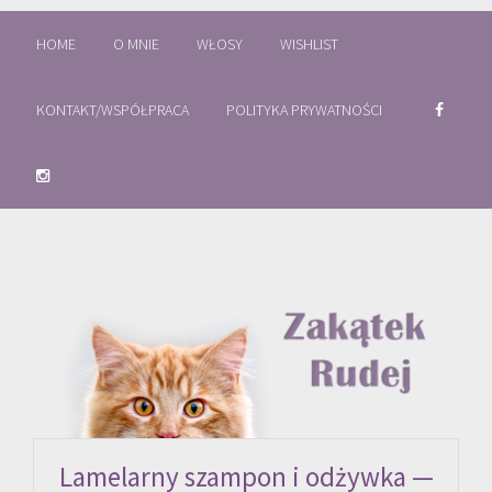
HOME
O MNIE
WŁOSY
WISHLIST
KONTAKT/WSPÓŁPRACA
POLITYKA PRYWATNOŚCI
Lamelarny szampon i odżywka —