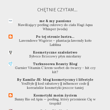
CHĘTNIE CZYTAM...
me & my passions
Nawilżający peeling cukrowy do ciała Hagi Aqua
Whisper (woda)
Po tej stronie lustra...
Lawendowe Wzgórze – plantacja lawendy koło
Lublina
Kosmetyczne szaleństwo
Sylveco Brzozowy płyn micelarny
Turkusoowa Beauty Blog
Garnier Vitamin C krem-sorbet do twarzy - hit czy
kit?
By Kamila-JK- blog kosmetyczny i lifestyle
YesStyle || kod rabatowy || influencer code ||
koreańskie kosmetyki jeszcze taniej
Kosmetyki moim życiem
Sunny Rio od Apis — peeling, który przeniesie Cię w
tropiki!