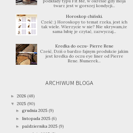
podkłady typu Fit Me, w okresie gdy moja
twarz jest w gorszej kondycji...
Horoskop chiński.
Cześć ;) Horoskopy to temat rzeka, jest ich
tak wiele. Wierzycie w nie? Nie ukrywam,że
sama lubię je czytać, zazwyczaj...
Kredka do oczu- Pierre Rene
Cześć, Dziś o bardzo fajnym produkcie jakim
jest kredka do oczu eye liner od Pierre
Rene. Numerek...
ARCHIWUM BLOGA
2026
(48)
►
2025
(90)
▼
grudnia 2025
(9)
►
listopada 2025
(6)
►
października 2025
(9)
►