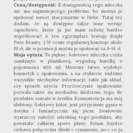
Cena/dostępność:
Z dostępnością tego mleczka
nie ma najmniejszego problemu, bo można je
upolować nawet stacjonarnie w Hebe. Tutaj też
dodam, że są dostępne także inne wersje
zapachowe, które ja już mam ochotę bardzo
wypróbować! A ten egzemplarz testuję dzięki
Pure Beauty. :) W cenie regularnej kosztuje około
19 zł, ale w promocji można je upolować za 9-14 zł.
Moja opinia:
To piękne, fioletowe mleczko czeka
zamknięte w plastikową, wygodną butelkę o
pojemności 400 ml. Możemy łatwo wydobyć
kosmetyk z opakowania, a na etykiecie widzimy
wszystkie niezbędne informacje, takie jak skład,
czy sposób użycia. Przeźroczyste opakowanie
pozwala także na swobodne śledzenie tego, ile
produktu zostało w środku. Konsystencja ma mój
ulubiony, fioletowy kolor, jest przyjemnie gęsta w
dotyku i fantastycznie się pieni. Dosłownie
wystarczy nałożyć odrobinę tego produktu, aby
powstało całkiem sporo piany. Byłam bardzo
ciekawa połączenia śliwki i cynamonu, no i co ja