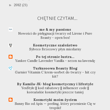
2012
(21)
►
CHĘTNIE CZYTAM...
me & my passions
Nowości do pielęgnacji twarzy od Lirene i Pure
Beauty - open box!
Kosmetyczne szaleństwo
Sylveco Brzozowy płyn micelarny
Po tej stronie lustra...
Yankee Candle Lavender Vanilla - sezon na lawendę
Turkusoowa Beauty Blog
Garnier Vitamin C krem-sorbet do twarzy - hit czy
kit?
By Kamila-JK- blog kosmetyczny i lifestyle
YesStyle || kod rabatowy || influencer code ||
koreańskie kosmetyki jeszcze taniej
Kosmetyki moim życiem
Sunny Rio od Apis — peeling, który przeniesie Cię w
tropiki!