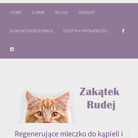
HOME
O MNIE
WŁOSY
WISHLIST
KONTAKT/WSPÓŁPRACA
POLITYKA PRYWATNOŚCI
Regenerujące mleczko do kąpieli i