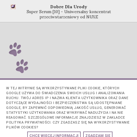
Dobre Dla Urody
Super Serum [10] - Uniwersalny koncentrat
przeciwstarzeniowy od NUXE
W TEJ WITRYNIE SĄ WYKORZYSTYWANE PLIKI COOKIE, KTÓRYCH
GOOGLE UŻYWA DO ŚWIADCZENIA SWOICH USŁUG I ANALIZOWANIA
RUCHU. TWÓJ ADRES IP I NAZWA KLIENTA UŻYTKOWNIKA ORAZ DANE
DOTYCZĄCE WYDAJNOŚCI I BEZPIECZEŃSTWA SĄ UDOSTĘPNIANE
GOOGLE, BY ZAPEWNIĆ ODPOWIEDNIĄ JAKOŚĆ USŁUG, GENEROWAĆ
STATYSTYKI UŻYTKOWANIA ORAZ WYKRYWAĆ NADUŻYCIA I NA NIE
REAGOWAĆ. SZCZEGÓŁOWE INFORMACJE ZNAJDZIESZ W ZAKŁADCE
POLITYKA PRYWATNOŚCI. CZY ZGADZASZ SIĘ NA WYKORZYSTYWANIE
PLIKÓW COOKIES?
Obsługiwane przez usługę
Blogger
.
CHCĘ WIĘCEJ INFORMACJI
ZGADZAM SIĘ