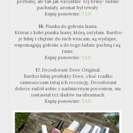
perfumy, ale tak jak wszystkie tej firmy- ładnie
pachniały, aromat był trwały
Kupię ponownie:
TAK
16.
Pianka do golenia Isana.
Któraś z kolei pianka Isany, którą zużyłam. Bardzo
je lubię i chętnie do nich wracam, są wydajne,
wspomagają golenie a do tego ładnie pachną i są
tanie.
Kupię ponownie:
TAK
17.
Dezodorant Dove Original.
Bardzo lubię produkty Dove, choć rzadko
zamieszczam tutaj ich recenzję. Dezodorant
dobrze radził sobie z nadmiernym poceniem, nie
zostawiał też śladów na ubraniach.
Kupię ponownie:
TAK