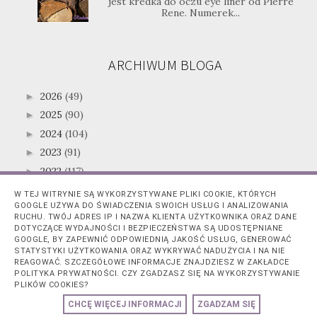
jest kredka do oczu eye liner od Pierre
Rene. Numerek...
ARCHIWUM BLOGA
2026
(49)
►
2025
(90)
►
2024
(104)
►
2023
(91)
►
2022
(117)
►
2021
(147)
►
W TEJ WITRYNIE SĄ WYKORZYSTYWANE PLIKI COOKIE, KTÓRYCH
GOOGLE UŻYWA DO ŚWIADCZENIA SWOICH USŁUG I ANALIZOWANIA
2020
(153)
►
RUCHU. TWÓJ ADRES IP I NAZWA KLIENTA UŻYTKOWNIKA ORAZ DANE
2019
(216)
►
DOTYCZĄCE WYDAJNOŚCI I BEZPIECZEŃSTWA SĄ UDOSTĘPNIANE
GOOGLE, BY ZAPEWNIĆ ODPOWIEDNIĄ JAKOŚĆ USŁUG, GENEROWAĆ
2018
(233)
►
STATYSTYKI UŻYTKOWANIA ORAZ WYKRYWAĆ NADUŻYCIA I NA NIE
REAGOWAĆ. SZCZEGÓŁOWE INFORMACJE ZNAJDZIESZ W ZAKŁADCE
2017
(221)
►
POLITYKA PRYWATNOŚCI. CZY ZGADZASZ SIĘ NA WYKORZYSTYWANIE
2016
(183)
►
PLIKÓW COOKIES?
2015
(218)
▼
CHCĘ WIĘCEJ INFORMACJI
ZGADZAM SIĘ