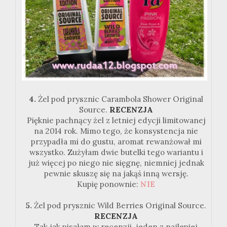
4.
Żel pod prysznic Carambola Shower Original
Source.
RECENZJA
Pięknie pachnący żel z letniej edycji limitowanej
na 2014 rok. Mimo tego, że konsystencja nie
przypadła mi do gustu, aromat rewanżował mi
wszystko. Zużyłam dwie butelki tego wariantu i
już więcej po niego nie sięgnę, niemniej jednak
pewnie skuszę się na jakąś inną wersję.
Kupię ponownie:
NIE
5.
Żel pod prysznic Wild Berries Original Source.
RECENZJA
Tak jak pisałam w recenzji, jeden z najlepiej