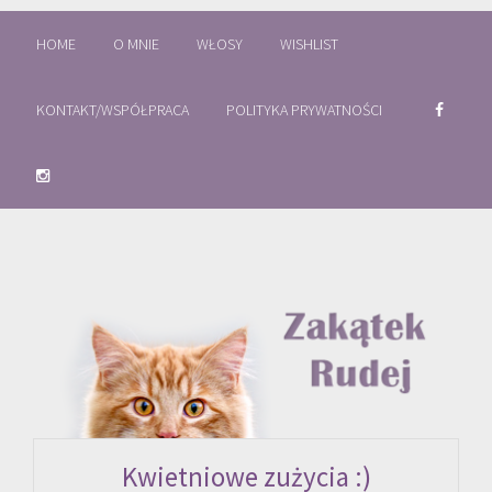
HOME
O MNIE
WŁOSY
WISHLIST
KONTAKT/WSPÓŁPRACA
POLITYKA PRYWATNOŚCI
Kwietniowe zużycia :)