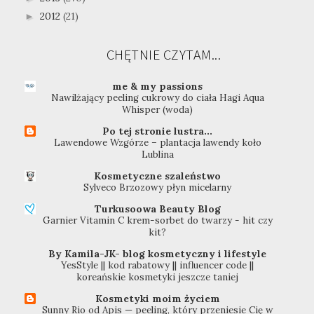
2012
(21)
►
CHĘTNIE CZYTAM...
me & my passions
Nawilżający peeling cukrowy do ciała Hagi Aqua
Whisper (woda)
Po tej stronie lustra...
Lawendowe Wzgórze – plantacja lawendy koło
Lublina
Kosmetyczne szaleństwo
Sylveco Brzozowy płyn micelarny
Turkusoowa Beauty Blog
Garnier Vitamin C krem-sorbet do twarzy - hit czy
kit?
By Kamila-JK- blog kosmetyczny i lifestyle
YesStyle || kod rabatowy || influencer code ||
koreańskie kosmetyki jeszcze taniej
Kosmetyki moim życiem
Sunny Rio od Apis — peeling, który przeniesie Cię w