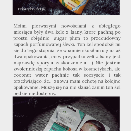
Moimi pierwszymi nowościami z ubiegłego
miesiąca były dwa żele z Isany, które pachną po
prostu obłędnie. sugar plum to przecudowny
zapach perfumowanej śliwki. Ten żel spodobał mi
się do tego stopnia, że w sumie skusiłam się na aż
dwa opakowania, co w przypadku żeli z Isany jest
naprawdę sporym zaskoczeniem. ;) Nie jestem
zwolenniczką zapachu kokosa w kosmetykach, ale
coconut water pachnie tak soczyście i tak
orzeźwiająco, że... znowu mam ochotę na kolejne
opakowanie. Muszę się na nie skusić zanim ten żel
będzie niedostępny.