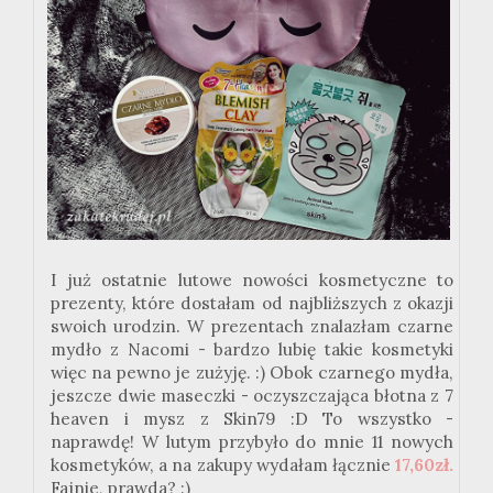
I już ostatnie lutowe nowości kosmetyczne to
prezenty, które dostałam od najbliższych z okazji
swoich urodzin. W prezentach znalazłam czarne
mydło z Nacomi - bardzo lubię takie kosmetyki
więc na pewno je zużyję. :) Obok czarnego mydła,
jeszcze dwie maseczki - oczyszczająca błotna z 7
heaven i mysz z Skin79 :D To wszystko -
naprawdę! W lutym przybyło do mnie 11 nowych
kosmetyków, a na zakupy wydałam łącznie
17,60zł.
Fajnie, prawda? :)