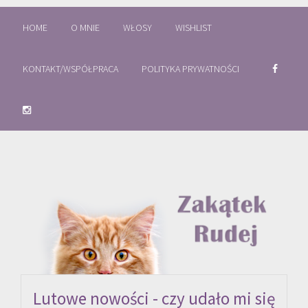
HOME
O MNIE
WŁOSY
WISHLIST
KONTAKT/WSPÓŁPRACA
POLITYKA PRYWATNOŚCI
Lutowe nowości - czy udało mi się