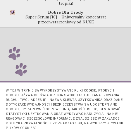
tropiki!
Dobre Dla Urody
Super Serum [10] - Uniwersalny koncentrat
przeciwstarzeniowy od NUXE
W TEJ WITRYNIE SĄ WYKORZYSTYWANE PLIKI COOKIE, KTÓRYCH
GOOGLE UŻYWA DO ŚWIADCZENIA SWOICH USŁUG I ANALIZOWANIA
RUCHU. TWÓJ ADRES IP I NAZWA KLIENTA UŻYTKOWNIKA ORAZ DANE
DOTYCZĄCE WYDAJNOŚCI I BEZPIECZEŃSTWA SĄ UDOSTĘPNIANE
GOOGLE, BY ZAPEWNIĆ ODPOWIEDNIĄ JAKOŚĆ USŁUG, GENEROWAĆ
STATYSTYKI UŻYTKOWANIA ORAZ WYKRYWAĆ NADUŻYCIA I NA NIE
REAGOWAĆ. SZCZEGÓŁOWE INFORMACJE ZNAJDZIESZ W ZAKŁADCE
POLITYKA PRYWATNOŚCI. CZY ZGADZASZ SIĘ NA WYKORZYSTYWANIE
PLIKÓW COOKIES?
Obsługiwane przez usługę
Blogger
.