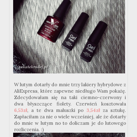
W lutym dotarły do mnie trzy lakiery hybrydowe z
AliExpress, które zapewne niedługo Wam pokażę.
Zdecydowałam się na taki ciemno-czerwony i
dwa błyszczące fiolety. Czerwień kosztowała
6,53zł
, a te dwa maluszki po
3,54zł
za sztukę.
Zapłaciłam za nie o wiele wcześniej, ale że dotarły
do mnie w lutym no to doliczam je do lutowego
rozliczenia. :)