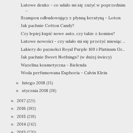
Lutowe denko - co udało mi się zużyć w poprzednim
...
Szampon odbudowujący z płynną keratyną - Loton
Jak pachnie Cotton Candy?
Czy lepiej kupić nowe auto, czy takie z komisu?
Lutowe nowości - czy udało mi się przeżyć miesiąc ...
Lakiery do paznokci Royal Purple 169 i Platinum Gr...
Jak pachnie Sweet Nothings? (w dużej świecy)
Wazelina kosmetyczna - Bielenda
Woda perfumowana Euphoria - Calvin Klein
lutego 2018
(15)
►
stycznia 2018
(38)
►
2017
(221)
►
2016
(183)
►
2015
(218)
►
2014
(242)
►
2013
(270)
►