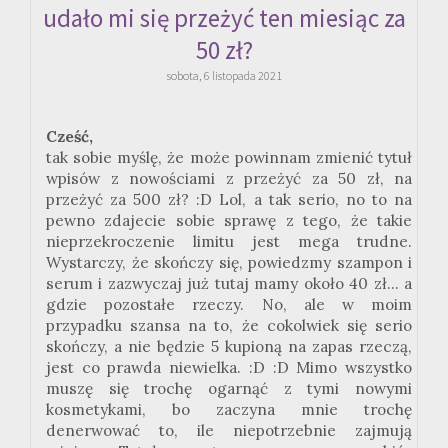
udało mi się przeżyć ten miesiąc za
50 zł?
sobota, 6 listopada 2021
Cześć,
tak sobie myślę, że może powinnam zmienić tytuł
wpisów z nowościami z przeżyć za 50 zł, na
przeżyć
za 500 zł?
:
D Lol, a tak serio, no to na
pewno zdajecie sobie sprawę z tego, że takie
nieprzekroczenie limitu jest
mega
trudne.
Wystarczy, że skończy się, powiedzmy szampon i
serum i zazwyczaj już tutaj mamy około 40
zł.
.. a
gdzie pozostałe rzeczy. No, ale w moim
przypadku szansa na to, że cokolwiek się serio
skończy, a nie będzie 5 kupioną na zapas rzeczą,
jest co prawda niewielka.
:
D
:
D Mimo wszystko
muszę się trochę ogarnąć z tymi nowymi
kosmetykami, bo zaczyna mnie trochę
denerwować to, ile niepotrzebnie zajmują