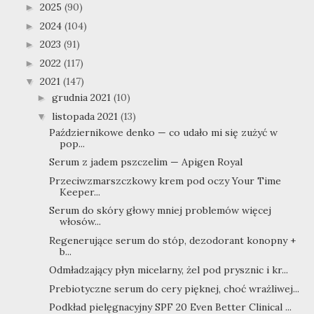
2025
(90)
►
2024
(104)
►
2023
(91)
►
2022
(117)
►
2021
(147)
▼
grudnia 2021
(10)
►
listopada 2021
(13)
▼
Październikowe denko — co udało mi się zużyć w
pop...
Serum z jadem pszczelim — Apigen Royal
Przeciwzmarszczkowy krem pod oczy Your Time
Keeper...
Serum do skóry głowy mniej problemów więcej
włosów...
Regenerujące serum do stóp, dezodorant konopny +
b...
Odmładzający płyn micelarny, żel pod prysznic i kr...
Prebiotyczne serum do cery pięknej, choć wrażliwej...
Podkład pielęgnacyjny SPF 20 Even Better Clinical ...