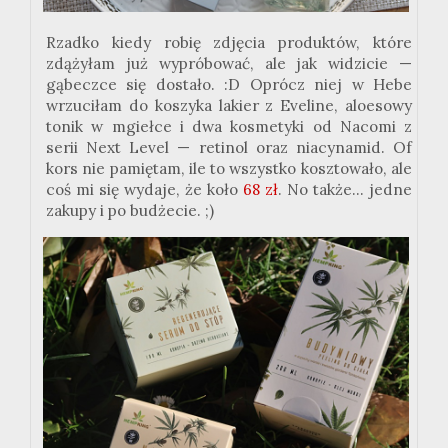
Rzadko kiedy robię zdjęcia produktów, które
zdążyłam już wypróbować, ale jak widzicie —
gąbeczce się dostało.
:
D Oprócz niej w Hebe
wrzuciłam do koszyka lakier z
Eveline
, aloesowy
tonik w mgiełce i dwa kosmetyki od
Nacomi
z
serii
Next
Level
— retinol oraz
niacynamid
. Of
kors nie pamiętam, ile to wszystko kosztowało, ale
coś mi się wydaje, że koło
68 zł
. No także... jedne
zakupy i po budżecie.
;
)