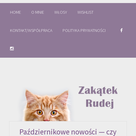
HOME
O MNIE
WŁOSY
WISHLIST
KONTAKT/WSPÓŁPRACA
POLITYKA PRYWATNOŚCI
Październikowe nowości — czy