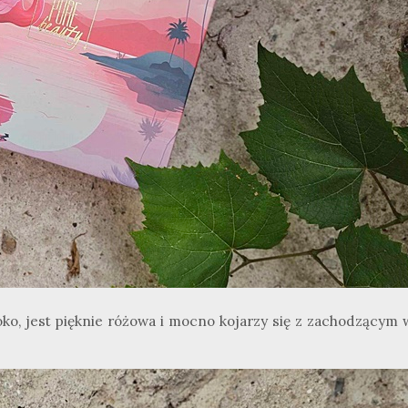
 oko, jest pięknie różowa i mocno kojarzy się z zachodzącym 