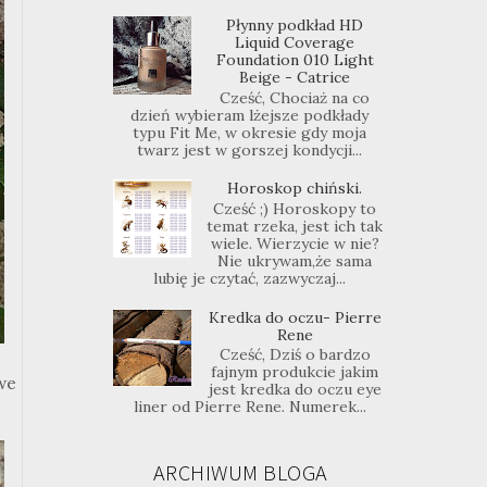
Płynny podkład HD
Liquid Coverage
Foundation 010 Light
Beige - Catrice
Cześć, Chociaż na co
dzień wybieram lżejsze podkłady
typu Fit Me, w okresie gdy moja
twarz jest w gorszej kondycji...
Horoskop chiński.
Cześć ;) Horoskopy to
temat rzeka, jest ich tak
wiele. Wierzycie w nie?
Nie ukrywam,że sama
lubię je czytać, zazwyczaj...
Kredka do oczu- Pierre
Rene
Cześć, Dziś o bardzo
fajnym produkcie jakim
we
jest kredka do oczu eye
liner od Pierre Rene. Numerek...
ARCHIWUM BLOGA