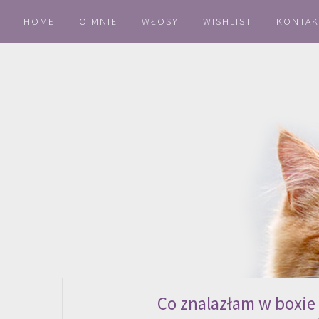
HOME
O MNIE
WŁOSY
WISHLIST
KONTAK
Co znalazłam w boxie