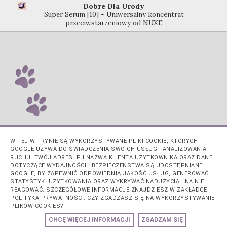
Dobre Dla Urody
Super Serum [10] - Uniwersalny koncentrat
przeciwstarzeniowy od NUXE
W TEJ WITRYNIE SĄ WYKORZYSTYWANE PLIKI COOKIE, KTÓRYCH
GOOGLE UŻYWA DO ŚWIADCZENIA SWOICH USŁUG I ANALIZOWANIA
RUCHU. TWÓJ ADRES IP I NAZWA KLIENTA UŻYTKOWNIKA ORAZ DANE
DOTYCZĄCE WYDAJNOŚCI I BEZPIECZEŃSTWA SĄ UDOSTĘPNIANE
GOOGLE, BY ZAPEWNIĆ ODPOWIEDNIĄ JAKOŚĆ USŁUG, GENEROWAĆ
STATYSTYKI UŻYTKOWANIA ORAZ WYKRYWAĆ NADUŻYCIA I NA NIE
REAGOWAĆ. SZCZEGÓŁOWE INFORMACJE ZNAJDZIESZ W ZAKŁADCE
POLITYKA PRYWATNOŚCI. CZY ZGADZASZ SIĘ NA WYKORZYSTYWANIE
PLIKÓW COOKIES?
Obsługiwane przez usługę
Blogger
.
CHCĘ WIĘCEJ INFORMACJI
ZGADZAM SIĘ