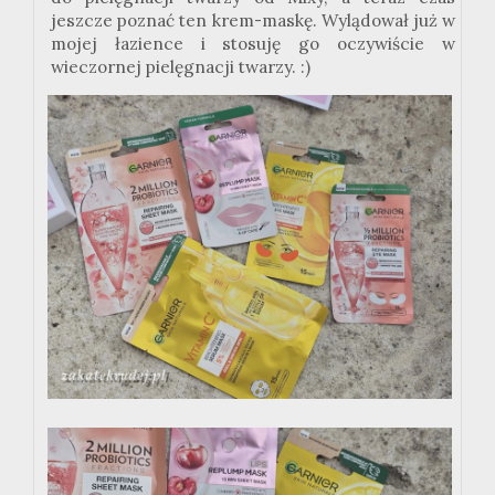
jeszcze poznać ten krem-maskę. Wylądował już w
mojej łazience i stosuję go oczywiście w
wieczornej pielęgnacji twarzy.
:
)