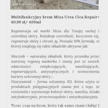
Multifunkcyjny krem Mixa Urea Cica Repair+
60,99 zł/ 400ml
Regeneracja od marki Mixa dla Twojej suchej i
szorstkiej skóry. Redukuje szorstkość, łuszczenie się,
regeneruje skórę i chroni ją. Posiada 10% formułę, w
której znajdują się takie składniki aktywne jak:
Mocznik – naturalny składnik, który przenika przez
warstwę rogową naskórka i znany jest ze swoich
właściwości zmiękczających, nawilżających,
regenerujących, antyseptycznych i wzmocnienia
bariery ochronnej skóry ;
Niacynamid – forma witaminy B3, która użyta w
produktach pielęgnacyjnych znana jest z tego, że
rozświetla i wyrównuje koloryt skóry, nawilża, działa
antybakteryjnie, przeciwzapalnie i antyoksydacyjnie.
Teraz czas na krem, który tak samo znam i lubię! I