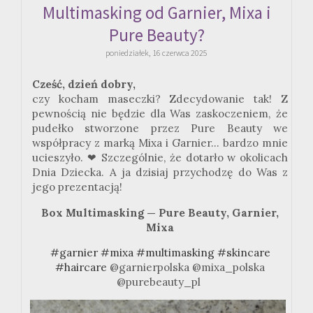
Multimasking od Garnier, Mixa i
Pure Beauty?
poniedziałek, 16 czerwca 2025
Cześć, dzień dobry,
czy kocham maseczki? Zdecydowanie tak! Z
pewnością nie będzie dla Was zaskoczeniem, że
pudełko stworzone przez Pure Beauty we
współpracy z marką Mixa i Garnier... bardzo mnie
ucieszyło. ❤ Szczególnie, że dotarło w okolicach
Dnia Dziecka. A ja dzisiaj przychodzę do Was z
jego prezentacją!
Box Multimasking — Pure
Beauty
,
Garnier
,
Mixa
#garnier
#mixa
#multimasking
#skincare
#haircare
@garnierpolska @mixa_polska
@purebeauty_pl