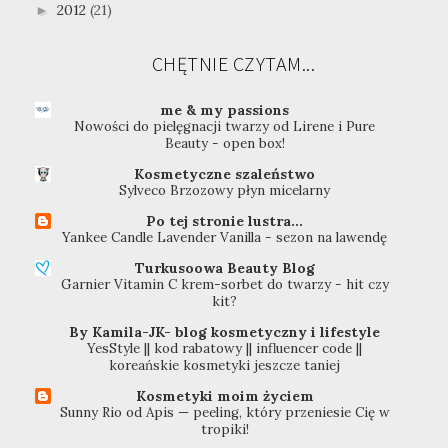
2012
(21)
►
CHĘTNIE CZYTAM...
me & my passions
Nowości do pielęgnacji twarzy od Lirene i Pure
Beauty - open box!
Kosmetyczne szaleństwo
Sylveco Brzozowy płyn micelarny
Po tej stronie lustra...
Yankee Candle Lavender Vanilla - sezon na lawendę
Turkusoowa Beauty Blog
Garnier Vitamin C krem-sorbet do twarzy - hit czy
kit?
By Kamila-JK- blog kosmetyczny i lifestyle
YesStyle || kod rabatowy || influencer code ||
koreańskie kosmetyki jeszcze taniej
Kosmetyki moim życiem
Sunny Rio od Apis — peeling, który przeniesie Cię w
tropiki!