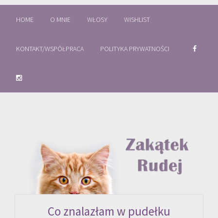
HOME
O MNIE
WŁOSY
WISHLIST
KONTAKT/WSPÓŁPRACA
POLITYKA PRYWATNOŚCI
Co znalazłam w pudełku