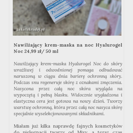
Nawilżający krem-maska na noc
Hyalurogel
Noc 24,99 zł/ 50 ml
Nawilżający krem-maska
Hyalurogel
Noc do skóry
wrażliwej i odwodnionej pomaga odbudować
naruszoną w ciągu dnia barierę ochronną skóry.
Podczas snu regeneruje skórę z oznakami zmęczenia.
Nasycona przez całą noc skóra wygląda na
wypoczętą i pełną blasku. Widocznie wygładzona i
elastyczna cera jest gotowa na nowy dzień. Tworzy
warstwę ochronną, która przez całą noc nasyca skórę
specjalnie wyselekcjonowanymi składnikami.
Miałam już kilka naprawdę fajnych kosmetyków
do pielęgnacji twarzy od
Mixy
, a teraz czas