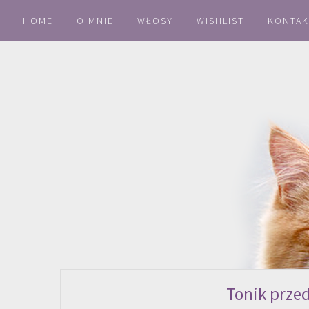
HOME
O MNIE
WŁOSY
WISHLIST
KONTAK
Tonik przed