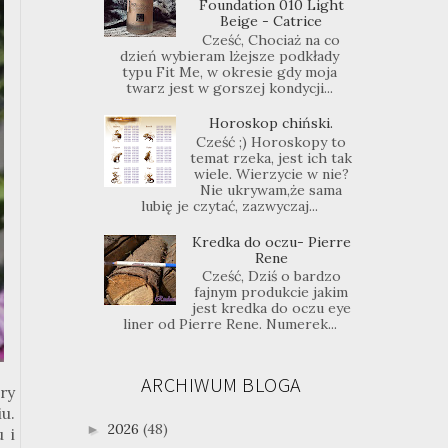
Foundation 010 Light
Beige - Catrice
Cześć, Chociaż na co
dzień wybieram lżejsze podkłady
typu Fit Me, w okresie gdy moja
twarz jest w gorszej kondycji...
Horoskop chiński.
Cześć ;) Horoskopy to
temat rzeka, jest ich tak
wiele. Wierzycie w nie?
Nie ukrywam,że sama
lubię je czytać, zazwyczaj...
Kredka do oczu- Pierre
Rene
Cześć, Dziś o bardzo
fajnym produkcie jakim
jest kredka do oczu eye
liner od Pierre Rene. Numerek...
ARCHIWUM BLOGA
ry
u.
2026
(48)
►
 i