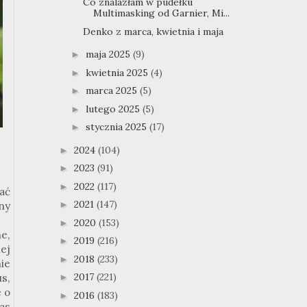
Co znalazłam w pudełku
Multimasking od Garnier, Mi...
Denko z marca, kwietnia i maja
maja 2025
(9)
►
kwietnia 2025
(4)
►
marca 2025
(5)
►
lutego 2025
(5)
►
stycznia 2025
(17)
►
2024
(104)
►
2023
(91)
►
2022
(117)
►
ać
2021
(147)
►
ny
2020
(153)
►
e,
2019
(216)
►
ej
2018
(233)
►
ie
2017
(221)
us,
►
 o
2016
(183)
►
as