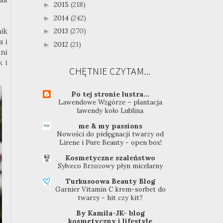
2015
(218)
►
2014
(242)
►
nik
2013
(270)
►
 i
2012
(21)
►
ni
 i
CHĘTNIE CZYTAM...
Po tej stronie lustra...
Lawendowe Wzgórze – plantacja
lawendy koło Lublina
me & my passions
Nowości do pielęgnacji twarzy od
Lirene i Pure Beauty - open box!
Kosmetyczne szaleństwo
Sylveco Brzozowy płyn micelarny
Turkusoowa Beauty Blog
Garnier Vitamin C krem-sorbet do
twarzy - hit czy kit?
By Kamila-JK- blog
kosmetyczny i lifestyle