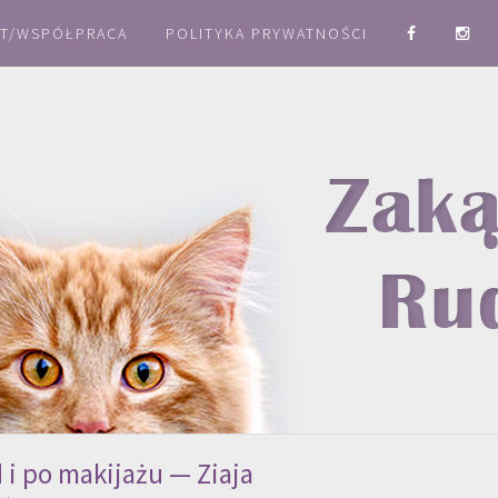
T/WSPÓŁPRACA
POLITYKA PRYWATNOŚCI
 i po makijażu — Ziaja