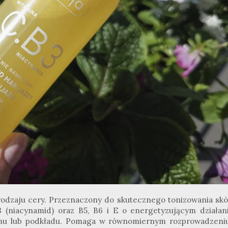
rodzaju cery. Przeznaczony do skutecznego tonizowania skó
 (niacynamid) oraz B5, B6 i E o energetyzującym działani
remu lub podkładu. Pomaga w równomiernym rozprowadzeniu