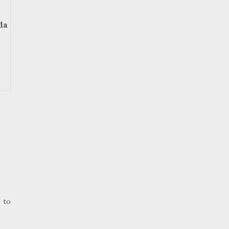
da
e to