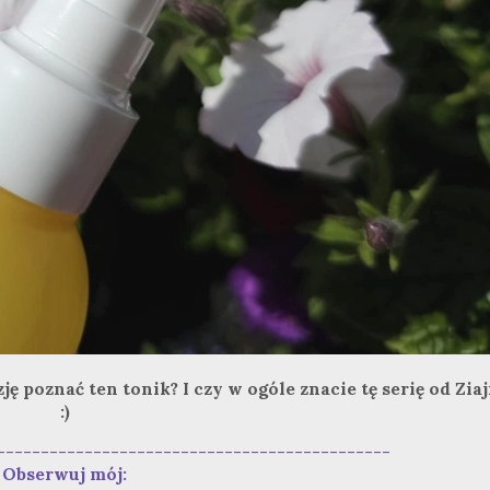
 poznać ten tonik? I czy w ogóle znacie tę serię od Ziaj
:)
---------------------------------------------
Obserwuj mój: