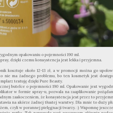
 wygodnym opakowaniu o pojemności 190 ml.
ray, dzięki czemu konsystencja jest lekka i przyjemna.
nik kosztuje około 12-13 zł, a w promocji można go upolow
, to nie ma żadnego problemu, bo ten kosmetyk jest dostęp
emplarz testuję dzięki Pure Beauty.
ycznej butelce o pojemności 190 ml. Opakowanie jest wygodn
likator w formie spray-u, pozwala na zaaplikowanie pożądan
żadnym zaskoczeniem, że konsystencja jest przez to przyjemn
tawia na skórze żadnej tłustej warstwy. Dla mnie to duży pl
żem, czyli w porannej pielęgnacji twarzy. :) Wspomnę jeszcze
ą świeżą nutką. Tak naprawdę woń wyczuwam głównie podcz