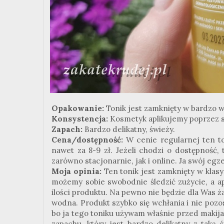
Opakowanie:
Tonik jest zamknięty w bardzo
Konsystencja:
Kosmetyk aplikujemy poprzez sp
Zapach:
Bardzo delikatny, świeży.
Cena/dostępność:
W cenie regularnej ten to
nawet za 8-9 zł. Jeżeli chodzi o dostępność
zarówno stacjonarnie, jak i online. Ja swój egz
Moja opinia:
Ten tonik jest zamknięty w klas
możemy sobie swobodnie śledzić zużycie, a ap
ilości produktu. Na pewno nie będzie dla Was 
wodna. Produkt szybko się wchłania i nie pozos
bo ja tego toniku używam właśnie przed makija
zapachu, który jest bardzo delikatny z tak