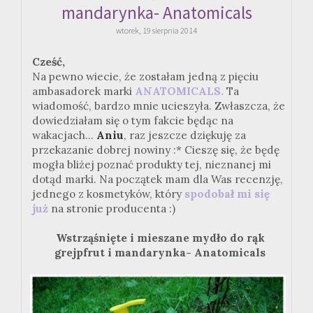
mandarynka- Anatomicals
wtorek, 19 sierpnia 2014
Cześć,
Na pewno wiecie, że zostałam jedną z pięciu
ambasadorek marki
ANATOMICALS.
Ta
wiadomość, bardzo mnie ucieszyła. Zwłaszcza, że
dowiedziałam się o tym fakcie będąc na
wakacjach...
Aniu
, raz jeszcze dziękuję za
przekazanie dobrej nowiny :* Cieszę się, że będę
mogła bliżej poznać produkty tej, nieznanej mi
dotąd marki. Na początek mam dla Was recenzję,
jednego z kosmetyków, który
spodobał mi się
już
na stronie producenta :)
Wstrząśnięte i mieszane mydło do rąk
grejpfrut i mandarynka- Anatomicals