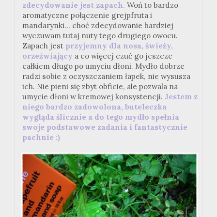
zdecydowanie jest zapach.
Woń to bardzo
aromatyczne połączenie grejpfruta i
mandarynki... choć zdecydowanie bardziej
wyczuwam tutaj nuty tego drugiego owocu.
Zapach jest
przyjemny dla nosa, świeży,
orzeźwiający
a co więcej czuć go jeszcze
całkiem długo po umyciu dłoni. Mydło dobrze
radzi sobie z oczyszczaniem łapek, nie wysusza
ich. Nie pieni się zbyt obficie, ale pozwala na
umycie dłoni w kremowej konsystencji.
Jestem z
niego bardzo zadowolona, buteleczka
wygląda ślicznie a do tego mydło spełnia
swoje podstawowe zadania i fantastycznie
pachnie :)