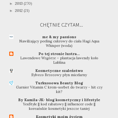
2013
(270)
►
2012
(21)
►
CHĘTNIE CZYTAM...
me & my passions
Nawilżający peeling cukrowy do ciała Hagi Aqua
Whisper (woda)
Po tej stronie lustra...
Lawendowe Wzgórze – plantacja lawendy koło
Lublina
Kosmetyczne szaleństwo
Sylveco Brzozowy płyn micelarny
Turkusoowa Beauty Blog
Garnier Vitamin C krem-sorbet do twarzy - hit czy
kit?
By Kamila-JK- blog kosmetyczny i lifestyle
YesStyle || kod rabatowy || influencer code ||
koreańskie kosmetyki jeszcze taniej
Kosmetyki moim życiem