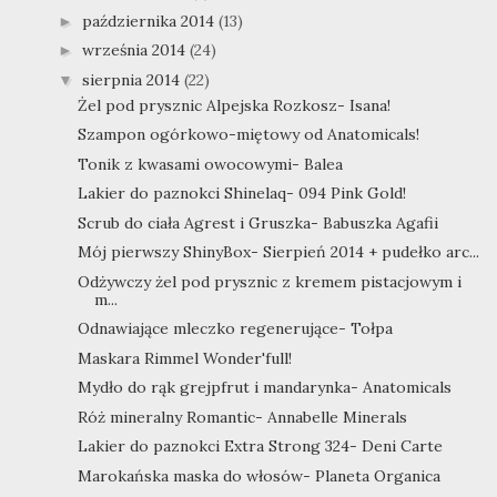
października 2014
(13)
►
września 2014
(24)
►
sierpnia 2014
(22)
▼
Żel pod prysznic Alpejska Rozkosz- Isana!
Szampon ogórkowo-miętowy od Anatomicals!
Tonik z kwasami owocowymi- Balea
Lakier do paznokci Shinelaq- 094 Pink Gold!
Scrub do ciała Agrest i Gruszka- Babuszka Agafii
Mój pierwszy ShinyBox- Sierpień 2014 + pudełko arc...
Odżywczy żel pod prysznic z kremem pistacjowym i
m...
Odnawiające mleczko regenerujące- Tołpa
Maskara Rimmel Wonder'full!
Mydło do rąk grejpfrut i mandarynka- Anatomicals
Róż mineralny Romantic- Annabelle Minerals
Lakier do paznokci Extra Strong 324- Deni Carte
Marokańska maska do włosów- Planeta Organica