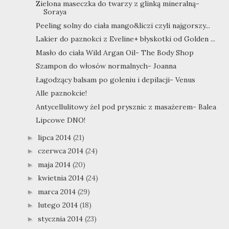
Zielona maseczka do twarzy z glinką mineralną-
Soraya
Peeling solny do ciała mango&liczi czyli najgorszy...
Lakier do paznokci z Eveline+ błyskotki od Golden ...
Masło do ciała Wild Argan Oil- The Body Shop
Szampon do włosów normalnych- Joanna
Łagodzący balsam po goleniu i depilacji- Venus
Alle paznokcie!
Antycellulitowy żel pod prysznic z masażerem- Balea
Lipcowe DNO!
lipca 2014
(21)
►
czerwca 2014
(24)
►
maja 2014
(20)
►
kwietnia 2014
(24)
►
marca 2014
(29)
►
lutego 2014
(18)
►
stycznia 2014
(23)
►