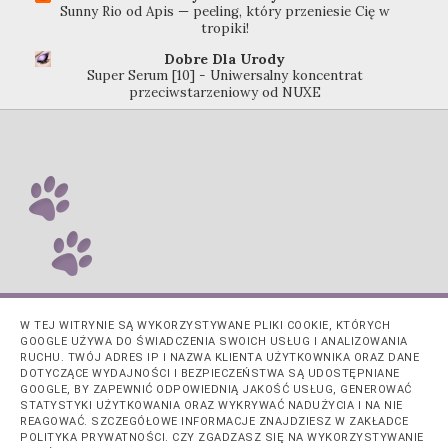
Sunny Rio od Apis — peeling, który przeniesie Cię w
tropiki!
Dobre Dla Urody
Super Serum [10] - Uniwersalny koncentrat
przeciwstarzeniowy od NUXE
W TEJ WITRYNIE SĄ WYKORZYSTYWANE PLIKI COOKIE, KTÓRYCH
GOOGLE UŻYWA DO ŚWIADCZENIA SWOICH USŁUG I ANALIZOWANIA
RUCHU. TWÓJ ADRES IP I NAZWA KLIENTA UŻYTKOWNIKA ORAZ DANE
DOTYCZĄCE WYDAJNOŚCI I BEZPIECZEŃSTWA SĄ UDOSTĘPNIANE
GOOGLE, BY ZAPEWNIĆ ODPOWIEDNIĄ JAKOŚĆ USŁUG, GENEROWAĆ
STATYSTYKI UŻYTKOWANIA ORAZ WYKRYWAĆ NADUŻYCIA I NA NIE
REAGOWAĆ. SZCZEGÓŁOWE INFORMACJE ZNAJDZIESZ W ZAKŁADCE
POLITYKA PRYWATNOŚCI. CZY ZGADZASZ SIĘ NA WYKORZYSTYWANIE