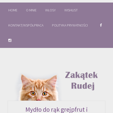
HOME
O MNIE
WŁOSY
WISHLIST
KONTAKT/WSPÓŁPRACA
POLITYKA PRYWATNOŚCI
Mydło do rąk grejpfrut i