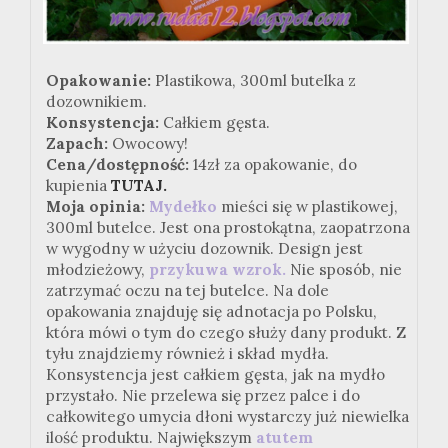
Opakowanie:
Plastikowa, 300ml butelka z
dozownikiem.
Konsystencja:
Całkiem gęsta.
Zapach:
Owocowy!
Cena/dostępność:
14zł za opakowanie, do
kupienia
TUTAJ.
Moja opinia:
Mydełko
mieści się w plastikowej,
300ml butelce. Jest ona prostokątna, zaopatrzona
w wygodny w użyciu dozownik. Design jest
młodzieżowy,
przykuwa wzrok.
Nie sposób, nie
zatrzymać oczu na tej butelce. Na dole
opakowania znajduję się adnotacja po Polsku,
która mówi o tym do czego służy dany produkt. Z
tyłu znajdziemy również i skład mydła.
Konsystencja jest całkiem gęsta, jak na mydło
przystało. Nie przelewa się przez palce i do
całkowitego umycia dłoni wystarczy już niewielka
ilość produktu. Największym
atutem