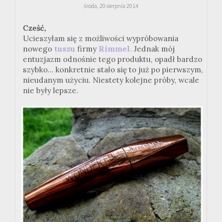
środa, 20 sierpnia 2014
Cześć,
Ucieszyłam się z możliwości wypróbowania
nowego
tuszu
firmy
Rimmel.
Jednak mój
entuzjazm odnośnie tego produktu, opadł bardzo
szybko... konkretnie stało się to już po pierwszym,
nieudanym użyciu. Niestety kolejne próby, wcale
nie były lepsze.