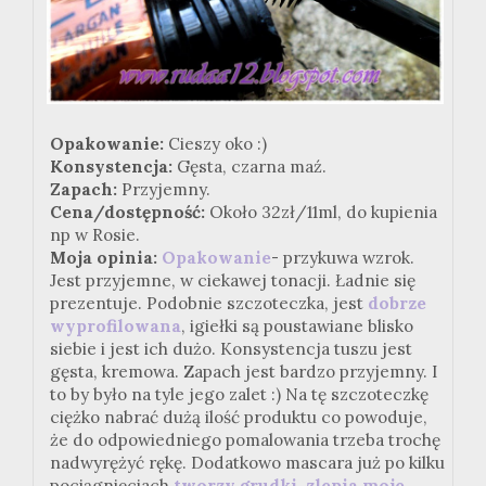
Opakowanie:
Cieszy oko :)
Konsystencja:
Gęsta, czarna maź.
Zapach:
Przyjemny.
Cena/dostępność:
Około 32zł/11ml, do kupienia
np w Rosie.
Moja opinia:
Opakowanie
- przykuwa wzrok.
Jest przyjemne, w ciekawej tonacji. Ładnie się
prezentuje. Podobnie szczoteczka, jest
dobrze
wyprofilowana
, igiełki są poustawiane blisko
siebie i jest ich dużo. Konsystencja tuszu jest
gęsta, kremowa. Zapach jest bardzo przyjemny. I
to by było na tyle jego zalet :) Na tę szczoteczkę
ciężko nabrać dużą ilość produktu co powoduje,
że do odpowiedniego pomalowania trzeba trochę
nadwyrężyć rękę. Dodatkowo mascara już po kilku
pociągnięciach
tworzy grudki, zlepia moje