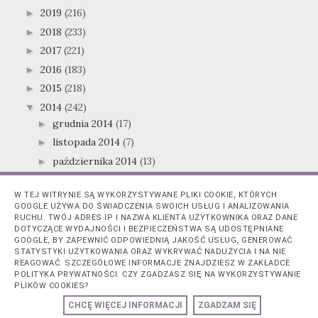
2019
(216)
►
2018
(233)
►
2017
(221)
►
2016
(183)
►
2015
(218)
►
2014
(242)
▼
grudnia 2014
(17)
►
listopada 2014
(7)
►
października 2014
(13)
►
września 2014
(24)
►
W TEJ WITRYNIE SĄ WYKORZYSTYWANE PLIKI COOKIE, KTÓRYCH
sierpnia 2014
(22)
▼
GOOGLE UŻYWA DO ŚWIADCZENIA SWOICH USŁUG I ANALIZOWANIA
Żel pod prysznic Alpejska Rozkosz- Isana!
RUCHU. TWÓJ ADRES IP I NAZWA KLIENTA UŻYTKOWNIKA ORAZ DANE
DOTYCZĄCE WYDAJNOŚCI I BEZPIECZEŃSTWA SĄ UDOSTĘPNIANE
Szampon ogórkowo-miętowy od Anatomicals!
GOOGLE, BY ZAPEWNIĆ ODPOWIEDNIĄ JAKOŚĆ USŁUG, GENEROWAĆ
Tonik z kwasami owocowymi- Balea
STATYSTYKI UŻYTKOWANIA ORAZ WYKRYWAĆ NADUŻYCIA I NA NIE
REAGOWAĆ. SZCZEGÓŁOWE INFORMACJE ZNAJDZIESZ W ZAKŁADCE
Lakier do paznokci Shinelaq- 094 Pink Gold!
POLITYKA PRYWATNOŚCI. CZY ZGADZASZ SIĘ NA WYKORZYSTYWANIE
PLIKÓW COOKIES?
Scrub do ciała Agrest i Gruszka- Babuszka Agafii
CHCĘ WIĘCEJ INFORMACJI
ZGADZAM SIĘ
Mój pierwszy ShinyBox- Sierpień 2014 + pudełko arc...