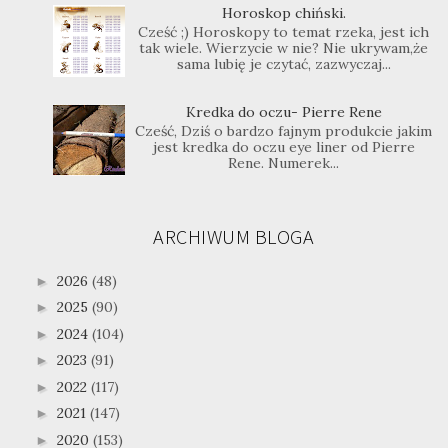
Horoskop chiński.
Cześć ;) Horoskopy to temat rzeka, jest ich
tak wiele. Wierzycie w nie? Nie ukrywam,że
sama lubię je czytać, zazwyczaj...
Kredka do oczu- Pierre Rene
Cześć, Dziś o bardzo fajnym produkcie jakim
jest kredka do oczu eye liner od Pierre
Rene. Numerek...
ARCHIWUM BLOGA
2026
(48)
►
2025
(90)
►
2024
(104)
►
2023
(91)
►
2022
(117)
►
2021
(147)
►
2020
(153)
►