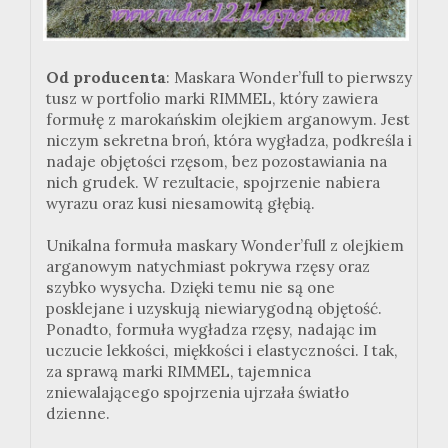
Od producenta
: Maskara Wonder’full to pierwszy
tusz w portfolio marki RIMMEL, który zawiera
formułę z marokańskim olejkiem arganowym. Jest
niczym sekretna broń, która wygładza, podkreśla i
nadaje objętości rzęsom, bez pozostawiania na
nich grudek. W rezultacie, spojrzenie nabiera
wyrazu oraz kusi niesamowitą głębią.
Unikalna formuła maskary Wonder’full z olejkiem
arganowym natychmiast pokrywa rzęsy oraz
szybko wysycha. Dzięki temu nie są one
posklejane i uzyskują niewiarygodną objętość.
Ponadto, formuła wygładza rzęsy, nadając im
uczucie lekkości, miękkości i elastyczności. I tak,
za sprawą marki RIMMEL, tajemnica
zniewalającego spojrzenia ujrzała światło
dzienne.