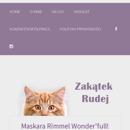
HOME
O MNIE
WŁOSY
WISHLIST
KONTAKT/WSPÓŁPRACA
POLITYKA PRYWATNOŚCI
Maskara Rimmel Wonder'full!