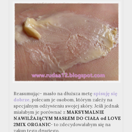
Reasumując- masło na dłuższa metę
spisuję się
dobrze,
polecam je osobom, którym zależy na
specjalnym odżywieniu swojej skóry. Jeśli jednak
miałabym je porównać z
MAKSYMALNIE
NAWILŻAJĄCYM MASŁEM DO CIAŁA od LOVE
2MIX ORGANIC
- to zdecydowałabym się na
zakup tego drugiego.