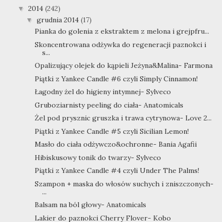
2014
(242)
▼
grudnia 2014
(17)
▼
Pianka do golenia z ekstraktem z melona i grejpfru...
Skoncentrowana odżywka do regeneracji paznokci i
s...
Opalizujący olejek do kąpieli Jeżyna&Malina- Farmona
Piątki z Yankee Candle #6 czyli Simply Cinnamon!
Łagodny żel do higieny intymnej- Sylveco
Gruboziarnisty peeling do ciała- Anatomicals
Żel pod prysznic gruszka i trawa cytrynowa- Love 2...
Piątki z Yankee Candle #5 czyli Sicilian Lemon!
Masło do ciała odżywczo&ochronne- Bania Agafii
Hibiskusowy tonik do twarzy- Sylveco
Piątki z Yankee Candle #4 czyli Under The Palms!
Szampon + maska do włosów suchych i zniszczonych-
...
Balsam na ból głowy- Anatomicals
Lakier do paznokci Cherry Flover- Kobo