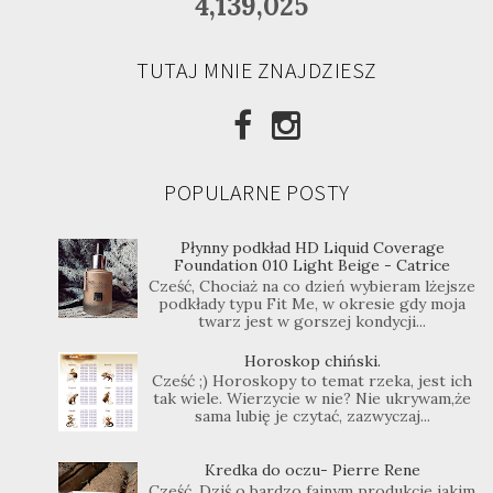
4,139,025
TUTAJ MNIE ZNAJDZIESZ
POPULARNE POSTY
Płynny podkład HD Liquid Coverage
Foundation 010 Light Beige - Catrice
Cześć, Chociaż na co dzień wybieram lżejsze
podkłady typu Fit Me, w okresie gdy moja
twarz jest w gorszej kondycji...
Horoskop chiński.
Cześć ;) Horoskopy to temat rzeka, jest ich
tak wiele. Wierzycie w nie? Nie ukrywam,że
sama lubię je czytać, zazwyczaj...
Kredka do oczu- Pierre Rene
Cześć, Dziś o bardzo fajnym produkcie jakim