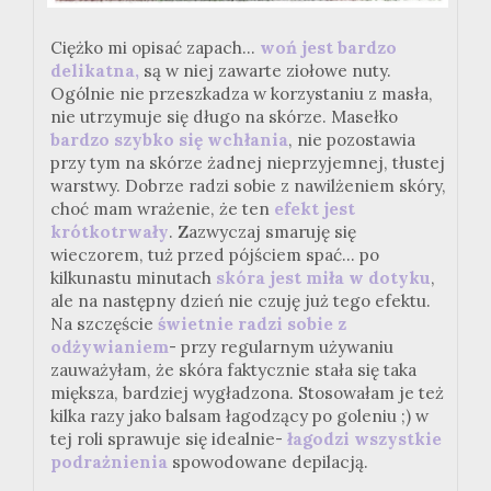
Ciężko mi opisać zapach...
woń jest bardzo
delikatna,
są w niej zawarte ziołowe nuty.
Ogólnie nie przeszkadza w korzystaniu z masła,
nie utrzymuje się długo na skórze. Masełko
bardzo szybko się wchłania
, nie pozostawia
przy tym na skórze żadnej nieprzyjemnej, tłustej
warstwy. Dobrze radzi sobie z nawilżeniem skóry,
choć mam wrażenie, że ten
efekt jest
krótkotrwały
. Zazwyczaj smaruję się
wieczorem, tuż przed pójściem spać... po
kilkunastu minutach
skóra jest miła w dotyku
,
ale na następny dzień nie czuję już tego efektu.
Na szczęście
świetnie radzi sobie z
odżywianiem
- przy regularnym używaniu
zauważyłam, że skóra faktycznie stała się taka
miększa, bardziej wygładzona. Stosowałam je też
kilka razy jako balsam łagodzący po goleniu ;) w
tej roli sprawuje się idealnie-
łagodzi wszystkie
podrażnienia
spowodowane depilacją.