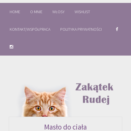
HOME
O MNIE
WŁOSY
WISHLIST
KONTAKT/WSPÓŁPRACA
POLITYKA PRYWATNOŚCI
Masło do ciała