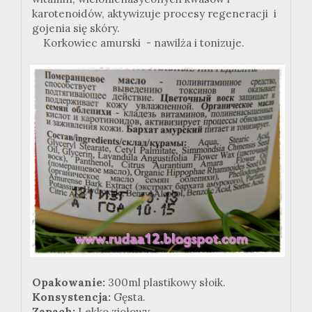
karotenoidów, aktywizuje procesy regeneracji i
gojenia się skóry.
Korkowiec amurski - nawilża i tonizuje.
Opakowanie:
300ml plastikowy słoik.
Konsystencja:
Gęsta.
Zapach:
Lekko ziołowy.