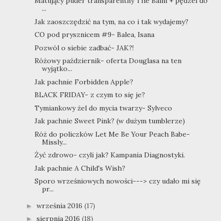
Matujący puder transparentny The Balm + pędzel do
...
Jak zaoszczędzić na tym, na co i tak wydajemy?
CO pod prysznicem #9- Balea, Isana
Pozwól o siebie zadbać- JAK?!
Różowy październik- oferta Douglasa na ten
wyjątko...
Jak pachnie Forbidden Apple?
BLACK FRIDAY- z czym to się je?
Tymiankowy żel do mycia twarzy- Sylveco
Jak pachnie Sweet Pink? (w dużym tumblerze)
Róż do policzków Let Me Be Your Peach Babe-
Missly...
Żyć zdrowo- czyli jak? Kampania Diagnostyki.
Jak pachnie A Child's Wish?
Sporo wrześniowych nowości---> czy udało mi się
pr...
września 2016
(17)
►
sierpnia 2016
(18)
►