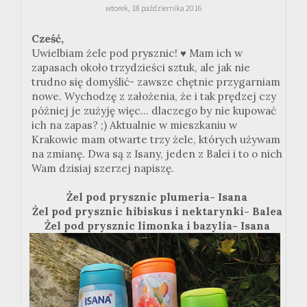
wtorek, 18 października 2016
Cześć,
Uwielbiam żele pod prysznic!
♥ Mam ich w
zapasach około trzydzieści sztuk, ale jak nie
trudno się domyślić- zawsze chętnie przygarniam
nowe. Wychodzę z założenia, że i tak prędzej czy
później je zużyję więc... dlaczego by nie kupować
ich na zapas? ;) Aktualnie w mieszkaniu w
Krakowie mam otwarte trzy żele, których używam
na zmianę. Dwa są z Isany, jeden z Balei i to o nich
Wam dzisiaj szerzej napiszę.
Żel pod prysznic plumeria- Isana
Żel pod prysznic hibiskus i nektarynki- Balea
Żel pod prysznic limonka i bazylia- Isana