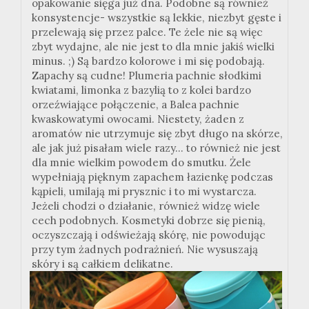
opakowanie sięga już dna. Podobne są również
konsystencje- wszystkie są lekkie, niezbyt gęste i
przelewają się przez palce. Te żele nie są więc
zbyt wydajne, ale nie jest to dla mnie jakiś wielki
minus. ;) Są bardzo kolorowe i mi się podobają.
Zapachy są cudne! Plumeria pachnie słodkimi
kwiatami, limonka z bazylią to z kolei bardzo
orzeźwiające połączenie, a Balea pachnie
kwaskowatymi owocami. Niestety, żaden z
aromatów nie utrzymuje się zbyt długo na skórze,
ale jak już pisałam wiele razy... to również nie jest
dla mnie wielkim powodem do smutku. Żele
wypełniają pięknym zapachem łazienkę podczas
kąpieli, umilają mi prysznic i to mi wystarcza.
Jeżeli chodzi o działanie, również widzę wiele
cech podobnych. Kosmetyki dobrze się pienią,
oczyszczają i odświeżają skórę, nie powodując
przy tym żadnych podrażnień. Nie wysuszają
skóry i są całkiem delikatne.