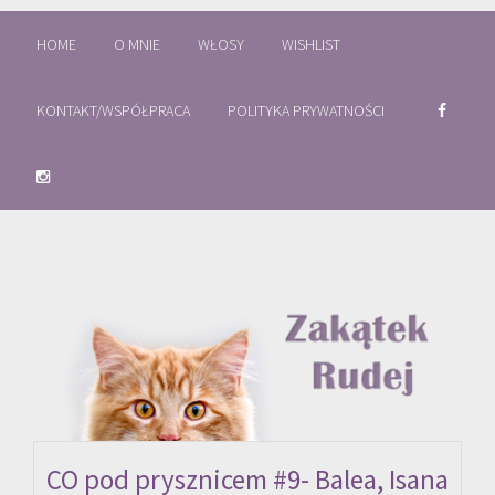
HOME
O MNIE
WŁOSY
WISHLIST
KONTAKT/WSPÓŁPRACA
POLITYKA PRYWATNOŚCI
CO pod prysznicem #9- Balea, Isana