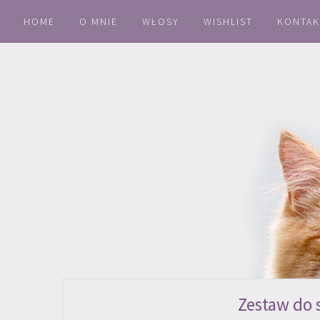
HOME
O MNIE
WŁOSY
WISHLIST
KONTAK
Zestaw do s