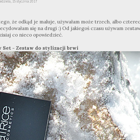
edziela, 15 stycznia 2017
latego, że odkąd je maluje, używałam może trzech, albo cztere
decydowałam się na drugi :) Od jakiegoś czasu używam zesta
isiaj co nieco opowiedzieć.
 Set - Zestaw do stylizacji brwi