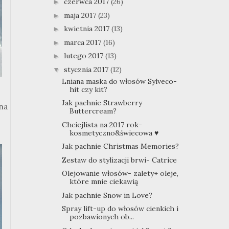
czerwca 2017
(26)
►
maja 2017
(23)
►
kwietnia 2017
(13)
►
marca 2017
(16)
►
lutego 2017
(13)
►
stycznia 2017
(12)
▼
Lniana maska do włosów Sylveco-
hit czy kit?
Jak pachnie Strawberry
 na
Buttercream?
Chciejlista na 2017 rok-
kosmetyczno&świecowa ♥
Jak pachnie Christmas Memories?
Zestaw do stylizacji brwi- Catrice
Olejowanie włosów- zalety+ oleje,
które mnie ciekawią
Jak pachnie Snow in Love?
Spray lift-up do włosów cienkich i
pozbawionych ob...