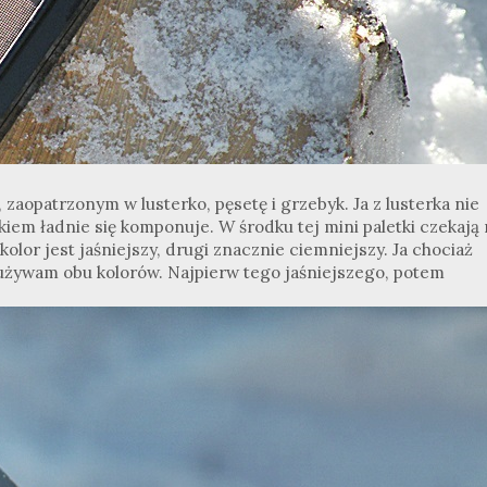
aopatrzonym w lusterko, pęsetę i grzebyk. Ja z lusterka nie
łkiem ładnie się komponuje. W środku tej mini paletki czekają
olor jest jaśniejszy, drugi znacznie ciemniejszy. Ja chociaż
 używam obu kolorów. Najpierw tego jaśniejszego, potem