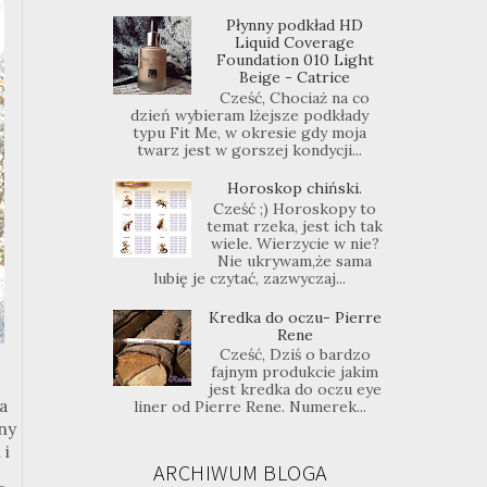
Płynny podkład HD
Liquid Coverage
Foundation 010 Light
Beige - Catrice
Cześć, Chociaż na co
dzień wybieram lżejsze podkłady
typu Fit Me, w okresie gdy moja
twarz jest w gorszej kondycji...
Horoskop chiński.
Cześć ;) Horoskopy to
temat rzeka, jest ich tak
wiele. Wierzycie w nie?
Nie ukrywam,że sama
lubię je czytać, zazwyczaj...
Kredka do oczu- Pierre
Rene
Cześć, Dziś o bardzo
fajnym produkcie jakim
jest kredka do oczu eye
a
liner od Pierre Rene. Numerek...
ny
 i
ARCHIWUM BLOGA