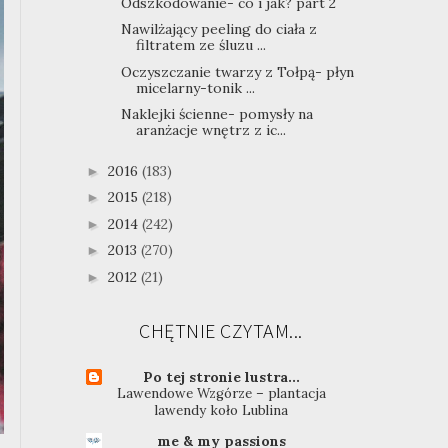
Odszkodowanie- co i jak? part 2
Nawilżający peeling do ciała z
filtratem ze śluzu ...
Oczyszczanie twarzy z Tołpą- płyn
micelarny-tonik ...
Naklejki ścienne- pomysły na
aranżacje wnętrz z ic...
2016
(183)
►
2015
(218)
►
2014
(242)
►
2013
(270)
►
2012
(21)
►
CHĘTNIE CZYTAM...
Po tej stronie lustra...
Lawendowe Wzgórze – plantacja
lawendy koło Lublina
me & my passions