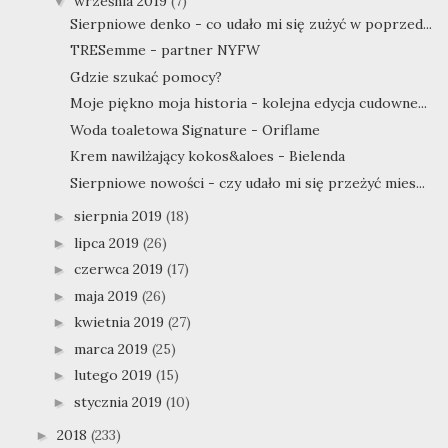
września 2019
(7)
▼
Sierpniowe denko - co udało mi się zużyć w poprzed...
TRESemme - partner NYFW
Gdzie szukać pomocy?
Moje piękno moja historia - kolejna edycja cudowne...
Woda toaletowa Signature - Oriflame
Krem nawilżający kokos&aloes - Bielenda
Sierpniowe nowości - czy udało mi się przeżyć mies...
sierpnia 2019
(18)
►
lipca 2019
(26)
►
czerwca 2019
(17)
►
maja 2019
(26)
►
kwietnia 2019
(27)
►
marca 2019
(25)
►
lutego 2019
(15)
►
stycznia 2019
(10)
►
2018
(233)
►