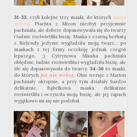
31-33
, czyli kolejne trzy maski, do których
może
wrócę
. Płachta z Mizon niezbyt przyjemnie
pachniała, ale dobrze dopasowywała się do twarzy
i ładnie rozświetliła buzię. Maska z czarną herbatą
z Bielendy jedynie wygładziła moją twarz... po
maskach z tej firmy oczekuję jednak czegoś
lepszego. ;) Cytrynowa Missha pachniała
obłędnie, ładnie rozświetliła i wygładziła buzię, ale
źle się dopasowywała do twarzy.
34-36
to maski,
do których
już nie wrócę
. Obie wersje z Marion
pachniały okropnie, a przy tym działały bardzo
delikatnie. Bąbelkowa maska delikatnie
rozświetliła i oczyściła moją buzię, ale jej zapach
wyjątkowo mi się nie podobał.