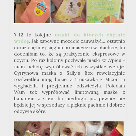
7-12
to kolejne
maski, do których chętnie
wrócę
. Jak zapewne możecie zauważyć... ostatnio
coraz chętniej sięgam po maseczki w płachcie, bo
doceniłam to, że są praktycznie ekspresowe w
użyciu. Po raz kolejny pochwalę maski zz A'pieu -
mam ochotę wypróbować ich wszystkie wersje.
Cytrynowa maska z Sally's Box rewelacyjnie
rozświetliła moją buzię, a truskawka z Mizon ją
wygładziła i przyjemnie odświeżyła. Polecam
Wam też wypróbować limitowaną maskę z
bananem z Cien, bo niedługo już pewnie nie
będzie jej w sprzedaży, a pięknie pachnie i dobrze
odżywia skórę.