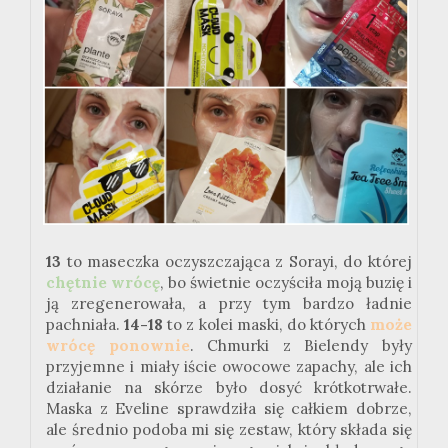
13
to maseczka oczyszczająca z Sorayi, do której
chętnie wrócę
, bo świetnie oczyściła moją buzię i
ją zregenerowała, a przy tym bardzo ładnie
pachniała.
14-18
to z kolei maski, do których
może
wrócę ponownie
. Chmurki z Bielendy były
przyjemne i miały iście owocowe zapachy, ale ich
działanie na skórze było dosyć krótkotrwałe.
Maska z Eveline sprawdziła się całkiem dobrze,
ale średnio podoba mi się zestaw, który składa się