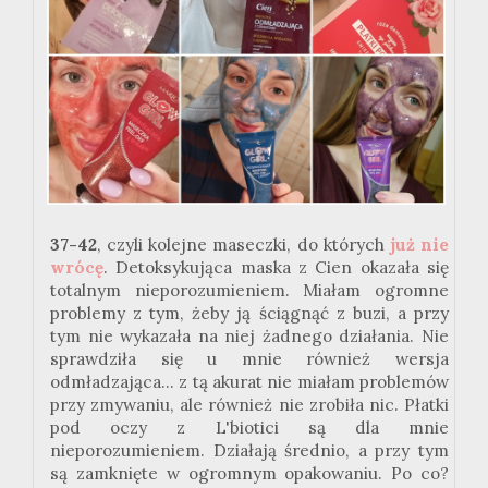
37-42
, czyli kolejne maseczki, do których
już nie
wrócę
. Detoksykująca maska z Cien okazała się
totalnym nieporozumieniem. Miałam ogromne
problemy z tym, żeby ją ściągnąć z buzi, a przy
tym nie wykazała na niej żadnego działania. Nie
sprawdziła się u mnie również wersja
odmładzająca... z tą akurat nie miałam problemów
przy zmywaniu, ale również nie zrobiła nic. Płatki
pod oczy z L'biotici są dla mnie
nieporozumieniem. Działają średnio, a przy tym
są zamknięte w ogromnym opakowaniu. Po co?