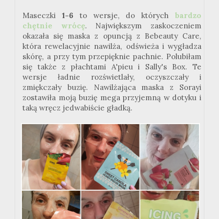
Maseczki
1-6
to wersje, do których
bardzo
chętnie wrócę
. Największym zaskoczeniem
okazała się maska z opuncją z Bebeauty Care,
która rewelacyjnie nawilża, odświeża i wygładza
skórę, a przy tym przepięknie pachnie. Polubiłam
się także z płachtami A'pieu i Sally's Box. Te
wersje ładnie rozświetlały, oczyszczały i
zmiękczały buzię. Nawilżająca maska z Sorayi
zostawiła moją buzię mega przyjemną w dotyku i
taką wręcz jedwabiście gładką.