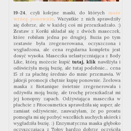
19-24
, czyli kolejne maski, do których
może
wrócę ponownie
. Wszystkie z nich sprawdziły
się dobrze, ale w każdej coś mi przeszkadzało. :)
Zestaw z Koriki składał się z dwóch maseczek,
które robiłam jedna po drugiej. Buzia po tym
zestawie była zregenerowana, oczyszczona i
wygładzona, ale cena regularna kompletu jest
dosyć wysoka. Maseczka uelastyczniająca z Body
Like, którą możecie kupić
tutaj, klik
nawilżyła i
odświeżyła moją buzię, ale tutaj podobnie... cena
15 zł za płachtę średnio do mnie przemawia. W
jakiejś promocji chętnie kupię ponownie. Żeelowa
maska z Biotanique świetnie zregenerowała i
odżywiła moją buzię, ale trochę przeszkadzał mi
jej konopny zapach. Odżywiająca maseczka w
płachcie z Fitocosmetics sprawdziła się super, ale
zamiast odżywienie, zauważyłam, że po prostu
pomogła mi się pozbyć wszelkich suchych skórek i
wygładziła buzię. :) Enzymatyczna maska głęboko
oczyszczająca z Tołpy bardzo dobrze oczyściła