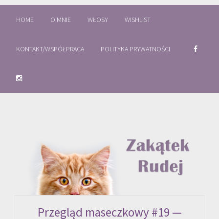
HOME
O MNIE
WŁOSY
WISHLIST
KONTAKT/WSPÓŁPRACA
POLITYKA PRYWATNOŚCI
Przegląd maseczkowy #19 —