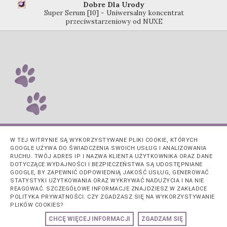
Dobre Dla Urody
Super Serum [10] - Uniwersalny koncentrat
przeciwstarzeniowy od NUXE
W TEJ WITRYNIE SĄ WYKORZYSTYWANE PLIKI COOKIE, KTÓRYCH
GOOGLE UŻYWA DO ŚWIADCZENIA SWOICH USŁUG I ANALIZOWANIA
RUCHU. TWÓJ ADRES IP I NAZWA KLIENTA UŻYTKOWNIKA ORAZ DANE
DOTYCZĄCE WYDAJNOŚCI I BEZPIECZEŃSTWA SĄ UDOSTĘPNIANE
GOOGLE, BY ZAPEWNIĆ ODPOWIEDNIĄ JAKOŚĆ USŁUG, GENEROWAĆ
STATYSTYKI UŻYTKOWANIA ORAZ WYKRYWAĆ NADUŻYCIA I NA NIE
REAGOWAĆ. SZCZEGÓŁOWE INFORMACJE ZNAJDZIESZ W ZAKŁADCE
POLITYKA PRYWATNOŚCI. CZY ZGADZASZ SIĘ NA WYKORZYSTYWANIE
PLIKÓW COOKIES?
Obsługiwane przez usługę
Blogger
.
CHCĘ WIĘCEJ INFORMACJI
ZGADZAM SIĘ