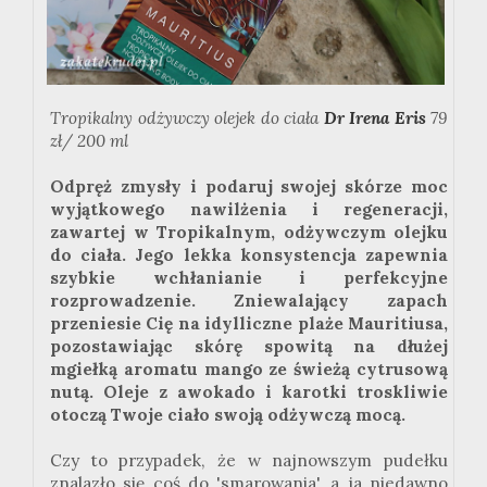
Tropikalny odżywczy olejek do ciała
Dr Irena Eris
79
zł/ 200 ml
Odpręż zmysły i podaruj swojej skórze moc
wyjątkowego nawilżenia i regeneracji,
zawartej w Tropikalnym, odżywczym olejku
do ciała. Jego lekka konsystencja zapewnia
szybkie wchłanianie i perfekcyjne
rozprowadzenie. Zniewalający zapach
przeniesie Cię na idylliczne plaże Mauritiusa,
pozostawiając skórę spowitą na dłużej
mgiełką aromatu mango ze świeżą cytrusową
nutą. Oleje z awokado i karotki troskliwie
otoczą Twoje ciało swoją odżywczą mocą.
Czy to przypadek, że w najnowszym pudełku
znalazło się coś do 'smarowania', a ja niedawno