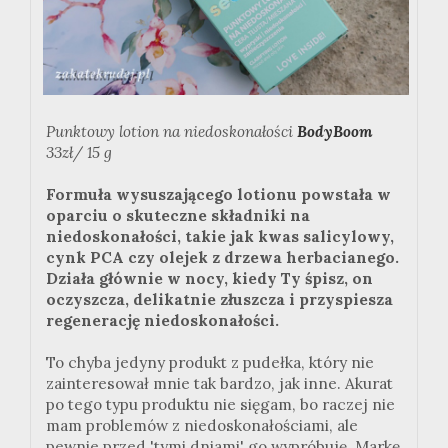
Punktowy lotion na niedoskonałości
BodyBoom
33zł/ 15 g
Formuła wysuszającego lotionu powstała w
oparciu o skuteczne składniki na
niedoskonałości, takie jak kwas salicylowy,
cynk PCA czy olejek z drzewa herbacianego.
Działa głównie w nocy, kiedy Ty śpisz, on
oczyszcza, delikatnie złuszcza i przyspiesza
regenerację niedoskonałości.
To chyba jedyny produkt z pudełka, który nie
zainteresował mnie tak bardzo, jak inne. Akurat
po tego typu produktu nie sięgam, bo raczej nie
mam problemów z niedoskonałościami, ale
pewnie przed 'tymi dniami' go wypróbuję. Markę