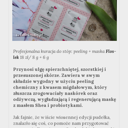
Profesjonalna kuracja do stóp: peeling + maska
Flos-
lek
18 zł/ 8 g + 6 g
Przynosi ulgę spierzchniętej, szorstkiej i
przesuszonej skórze. Zawiera w swym
składzie wygodny w użyciu peeling
chemiczny z kwasem migdałowym, który
złuszcza zrogowaciały naskórek oraz
odżywczą, wygładzającą i regenerującą maskę
z masłem Shea i probiotykami.
Jak fajnie, że w iście wiosennej edycji pudełka,
znalazło się coś, co pomoże nam przygotować