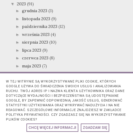
2023
(91)
▼
grudnia 2023
(3)
►
listopada 2023
(9)
►
października 2023
(12)
►
września 2023
(4)
►
sierpnia 2023
(10)
►
lipca 2023
(9)
►
czerwca 2023
(8)
►
maja 2023
(7)
►
kwietnia 2023
(9)
▼
Marcowe i kwietniowe nowości — ile wydałam na
W TEJ WITRYNIE SĄ WYKORZYSTYWANE PLIKI COOKIE, KTÓRYCH
kosm...
GOOGLE UŻYWA DO ŚWIADCZENIA SWOICH USŁUG I ANALIZOWANIA
RUCHU. TWÓJ ADRES IP I NAZWA KLIENTA UŻYTKOWNIKA ORAZ DANE
Żel propolisowy Tisane Farm i Retinobaza 17000 — j...
DOTYCZĄCE WYDAJNOŚCI I BEZPIECZEŃSTWA SĄ UDOSTĘPNIANE
Open box pudełka od marki Slavica! Co znalazłam w ...
GOOGLE, BY ZAPEWNIĆ ODPOWIEDNIĄ JAKOŚĆ USŁUG, GENEROWAĆ
STATYSTYKI UŻYTKOWANIA ORAZ WYKRYWAĆ NADUŻYCIA I NA NIE
Krem do ciała awokado Body Superfood — Garnier
REAGOWAĆ. SZCZEGÓŁOWE INFORMACJE ZNAJDZIESZ W ZAKŁADCE
POLITYKA PRYWATNOŚCI. CZY ZGADZASZ SIĘ NA WYKORZYSTYWANIE
Profesjonalna kuracja do stóp: peeling+maska Baler...
PLIKÓW COOKIES?
Nawilżający płyn micelarny konopie+szafran —
CHCĘ WIĘCEJ INFORMACJI
ZGADZAM SIĘ
Bielenda