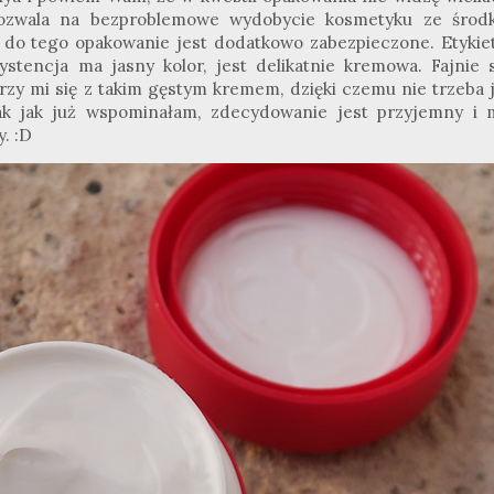
 pozwala na bezproblemowe wydobycie kosmetyku ze środk
do tego opakowanie jest dodatkowo zabezpieczone. Etykiet
tencja ma jasny kolor, jest delikatnie kremowa. Fajnie s
rzy mi się z takim gęstym kremem, dzięki czemu nie trzeba j
 tak jak już wspominałam, zdecydowanie jest przyjemny i 
y.
:
D