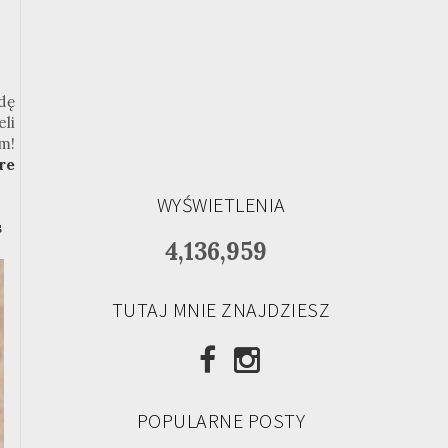
dę
li
m!
re
WYŚWIETLENIA
s
4,136,959
TUTAJ MNIE ZNAJDZIESZ
POPULARNE POSTY