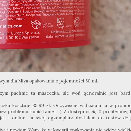
wym dla Miya opakowaniu o pojemności 50 ml.
czym pachnie ta maseczka, ale woń
generalnie
jest bard
zka kosztuje 35,99 zł. Oczywiście widziałam ja w promocj
bez problemu kupić taniej.
:
) Z dostępnością 0 problemów, 
jak i online. Ja swój egzemplarz dostałam do testów dzię
ya i powiem Wam, że w kwestii opakowania nie widzę wielki