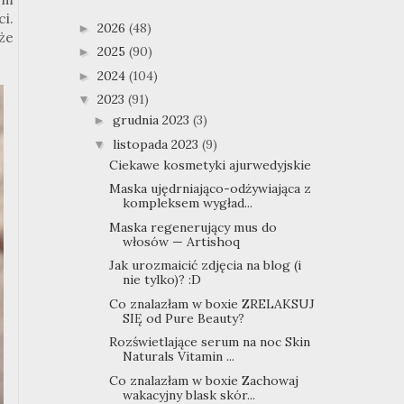
i.
2026
(48)
►
oże
2025
(90)
►
2024
(104)
►
2023
(91)
▼
grudnia 2023
(3)
►
listopada 2023
(9)
▼
Ciekawe kosmetyki ajurwedyjskie
Maska ujędrniająco-odżywiająca z
kompleksem wygład...
Maska regenerujący mus do
włosów — Artishoq
Jak urozmaicić zdjęcia na blog (i
nie tylko)? :D
Co znalazłam w boxie ZRELAKSUJ
SIĘ od Pure Beauty?
Rozświetlające serum na noc Skin
Naturals Vitamin ...
Co znalazłam w boxie Zachowaj
wakacyjny blask skór...