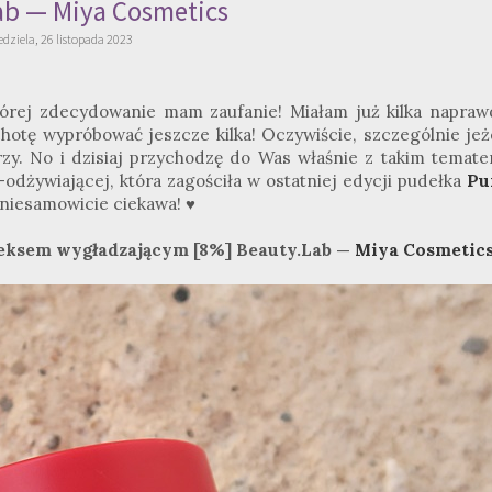
ab — Miya Cosmetics
edziela, 26 listopada 2023
tórej zdecydowanie mam zaufanie! Miałam już kilka napraw
hotę wypróbować jeszcze kilka! Oczywiście, szczególnie jeże
rzy. No i dzisiaj przychodzę do Was właśnie z takim temate
odżywiającej, która zagościła w ostatniej edycji pudełka
Pu
 niesamowicie ciekawa! ♥
eksem wygładzającym [8%] Beauty.Lab —
Miya Cosmetic