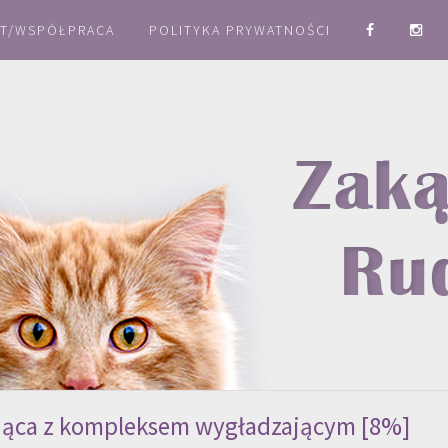
T/WSPÓŁPRACA
POLITYKA PRYWATNOŚCI
jąca z kompleksem wygładzającym [8%]