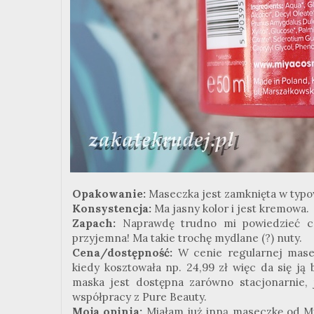
Opakowanie:
Maseczka jest zamknięta w typo
Konsystencja:
Ma jasny kolor i jest kremowa.
Zapach:
Naprawdę trudno mi powiedzieć 
przyjemna! Ma takie trochę mydlane (?) nuty.
Cena/dostępność:
W cenie regularnej masec
kiedy
kosztowała np. 24,99 zł więc da się ją 
maska jest dostępna zarówno stacjonarnie, 
współpracy z Pure
Beauty
.
Moja opinia:
Miałam już inną maseczkę od Mi