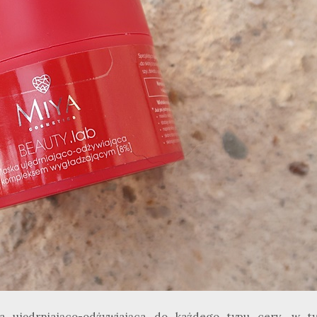
cja ujędrniająco-odżywiająca do każdego typu cery, w t