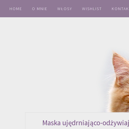
HOME
O MNIE
WŁOSY
WISHLIST
KONTAK
Maska ujędrniająco-odżywia