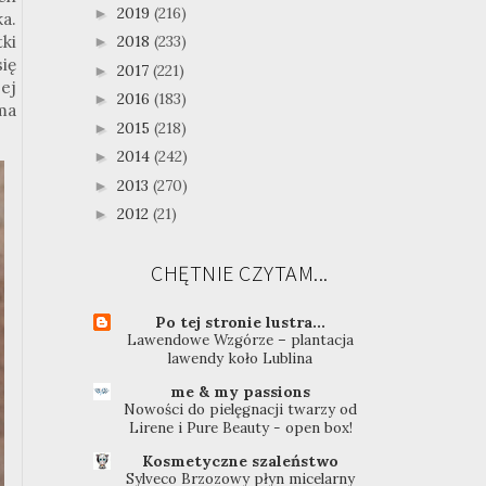
2019
(216)
►
a.
ki
2018
(233)
►
ię
2017
(221)
►
ej
2016
(183)
►
ma
2015
(218)
►
2014
(242)
►
2013
(270)
►
2012
(21)
►
CHĘTNIE CZYTAM...
Po tej stronie lustra...
Lawendowe Wzgórze – plantacja
lawendy koło Lublina
me & my passions
Nowości do pielęgnacji twarzy od
Lirene i Pure Beauty - open box!
Kosmetyczne szaleństwo
Sylveco Brzozowy płyn micelarny