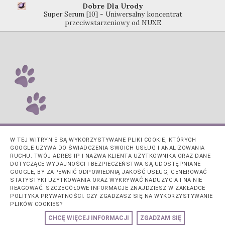
Dobre Dla Urody
Super Serum [10] - Uniwersalny koncentrat
przeciwstarzeniowy od NUXE
W TEJ WITRYNIE SĄ WYKORZYSTYWANE PLIKI COOKIE, KTÓRYCH
GOOGLE UŻYWA DO ŚWIADCZENIA SWOICH USŁUG I ANALIZOWANIA
RUCHU. TWÓJ ADRES IP I NAZWA KLIENTA UŻYTKOWNIKA ORAZ DANE
DOTYCZĄCE WYDAJNOŚCI I BEZPIECZEŃSTWA SĄ UDOSTĘPNIANE
GOOGLE, BY ZAPEWNIĆ ODPOWIEDNIĄ JAKOŚĆ USŁUG, GENEROWAĆ
STATYSTYKI UŻYTKOWANIA ORAZ WYKRYWAĆ NADUŻYCIA I NA NIE
REAGOWAĆ. SZCZEGÓŁOWE INFORMACJE ZNAJDZIESZ W ZAKŁADCE
POLITYKA PRYWATNOŚCI. CZY ZGADZASZ SIĘ NA WYKORZYSTYWANIE
PLIKÓW COOKIES?
Obsługiwane przez usługę
Blogger
.
CHCĘ WIĘCEJ INFORMACJI
ZGADZAM SIĘ