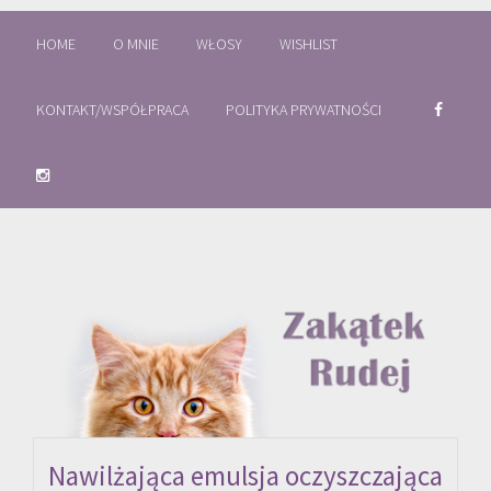
HOME
O MNIE
WŁOSY
WISHLIST
KONTAKT/WSPÓŁPRACA
POLITYKA PRYWATNOŚCI
Nawilżająca emulsja oczyszczająca