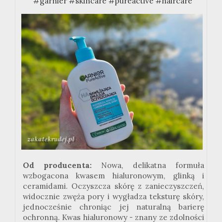
#garnier
#skincare
#pureactive
#haircare
Od producenta:
Nowa, delikatna formuła
wzbogacona kwasem hialuronowym, glinką i
ceramidami. Oczyszcza skórę z zanieczyszczeń,
widocznie zwęża pory i wygładza teksturę skóry,
jednocześnie chroniąc jej naturalną barierę
ochronną. Kwas hialuronowy - znany ze zdolności