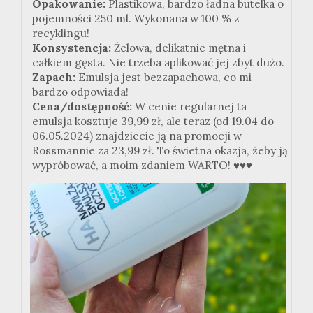
Opakowanie:
Plastikowa, bardzo ładna butelka o
pojemności 250 ml. Wykonana w 100 % z
recyklingu!
Konsystencja:
Żelowa, delikatnie mętna i
całkiem gęsta. Nie trzeba aplikować jej zbyt dużo.
Zapach:
Emulsja jest bezzapachowa, co mi
bardzo odpowiada!
Cena/dostępność:
W cenie regularnej ta
emulsja kosztuje 39,99 zł, ale teraz (od 19.04 do
06.05.2024) znajdziecie ją na promocji w
Rossmannie za 23,99 zł. To świetna okazja, żeby ją
wypróbować, a moim zdaniem WARTO! ♥♥♥