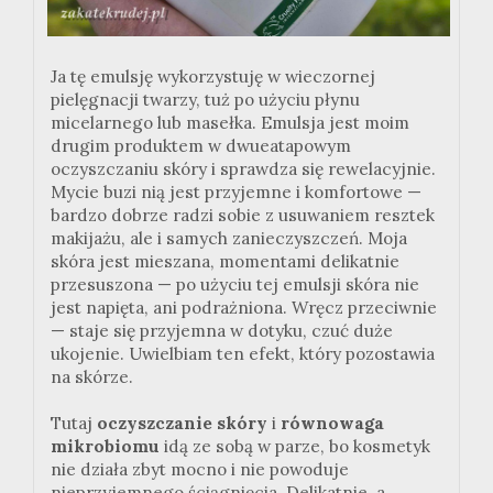
Ja tę emulsję wykorzystuję w wieczornej
pielęgnacji twarzy, tuż po użyciu płynu
micelarnego lub masełka. Emulsja jest moim
drugim produktem w
dwueatapowym
oczyszczaniu skóry i sprawdza się rewelacyjnie.
Mycie buzi nią jest przyjemne i komfortowe —
bardzo dobrze radzi sobie z usuwaniem resztek
makijażu, ale i samych zanieczyszczeń. Moja
skóra jest mieszana, momentami delikatnie
przesuszona — po użyciu tej emulsji skóra nie
jest napięta, ani podrażniona. Wręcz przeciwnie
— staje się przyjemna w dotyku, czuć duże
ukojenie. Uwielbiam ten efekt, który pozostawia
na skórze.
Tutaj
oczyszczanie skóry
i
równowaga
mikrobiomu
idą ze sobą w parze, bo kosmetyk
nie działa zbyt mocno i nie powoduje
nieprzyjemnego ściągnięcia. Delikatnie, a