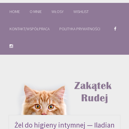
HOME
O MNIE
WŁOSY
WISHLIST
KONTAKT/WSPÓŁPRACA
POLITYKA PRYWATNOŚCI
Żel do higieny intymnej — Iladian