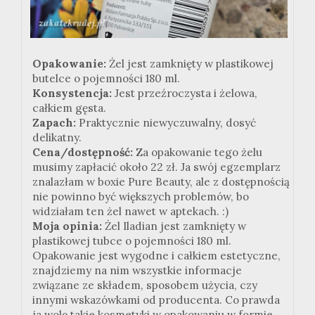
Opakowanie:
Żel jest zamknięty w plastikowej
butelce o pojemności 180 ml.
Konsystencja:
Jest przeźroczysta i żelowa,
całkiem gęsta.
Zapach:
Praktycznie niewyczuwalny, dosyć
delikatny.
Cena/dostępność:
Za opakowanie tego żelu
musimy zapłacić około 22 zł. Ja swój egzemplarz
znalazłam w boxie Pure Beauty, ale z dostępnością
nie powinno być większych problemów, bo
widziałam ten żel nawet w aptekach. :)
Moja opinia:
Żel Iladian jest zamknięty w
plastikowej tubce o pojemności 180 ml.
Opakowanie jest wygodne i całkiem estetyczne,
znajdziemy na nim wszystkie informacje
związane ze składem, sposobem użycia, czy
innymi wskazówkami od producenta. Co prawda
ja wolę takie kosmetyki w opakowaniu w formie