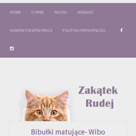
HOME
O MNIE
WŁOSY
WISHLIST
KONTAKT/WSPÓŁPRACA
POLITYKA PRYWATNOŚCI
Bibułki matujące- Wibo