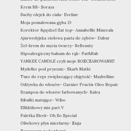
Krem BB- Soraya
Suchy olejek do ciała- Eveline
Moja pomalowana gęba :D
Korektor &pędzel flat top- Annabellle Minerals
Ajurwedyjska ziołowa pasta do zębów- Dabur
Żel-krem do mycia twarzy- BeBeauty
Hipoalergiczny balsam do rąk- Pat&Rub
YANKEE CANDLE czyli moje ROZCZAROWANIE!
Mydełko pod prysznic- Skarb Matki
Tusz do rzęs zwiększający objętość- Maybelline
Odżywka do włosów- Garnier Fructis Oleo Repair
Szampon do włosów farbowanych- Balea
Bibułki matujące- Wibo
Ellldżikowy mix part V
Paletka Sleek- Oh So Special
Oliwkowy płyn micelarny- Ziaja
Zapraszam na konkurs!