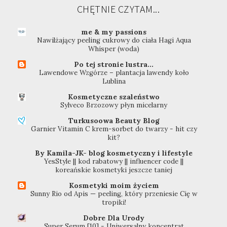
CHĘTNIE CZYTAM...
me & my passions
Nawilżający peeling cukrowy do ciała Hagi Aqua
Whisper (woda)
Po tej stronie lustra...
Lawendowe Wzgórze – plantacja lawendy koło
Lublina
Kosmetyczne szaleństwo
Sylveco Brzozowy płyn micelarny
Turkusoowa Beauty Blog
Garnier Vitamin C krem-sorbet do twarzy - hit czy
kit?
By Kamila-JK- blog kosmetyczny i lifestyle
YesStyle || kod rabatowy || influencer code ||
koreańskie kosmetyki jeszcze taniej
Kosmetyki moim życiem
Sunny Rio od Apis — peeling, który przeniesie Cię w
tropiki!
Dobre Dla Urody
Super Serum [10] - Uniwersalny koncentrat