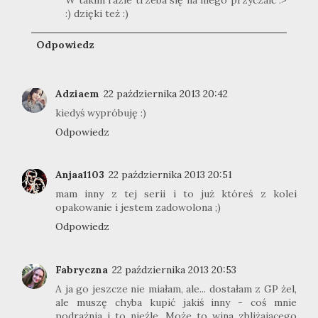
W takim razie trzeba się na niego przyczaić :>
:) dzięki też :)
Odpowiedz
Adziaem
22 października 2013 20:42
kiedyś wypróbuję :)
Odpowiedz
Anjaa1103
22 października 2013 20:51
mam inny z tej serii i to już któreś z kolei
opakowanie i jestem zadowolona ;)
Odpowiedz
Fabryczna
22 października 2013 20:53
A ja go jeszcze nie miałam, ale... dostałam z GP żel,
ale muszę chyba kupić jakiś inny - coś mnie
podrażnia i to nieźle. Może to wina zbliżającego