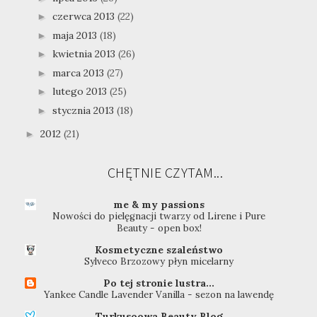
czerwca 2013
(22)
►
maja 2013
(18)
►
kwietnia 2013
(26)
►
marca 2013
(27)
►
lutego 2013
(25)
►
stycznia 2013
(18)
►
2012
(21)
►
CHĘTNIE CZYTAM...
me & my passions
Nowości do pielęgnacji twarzy od Lirene i Pure
Beauty - open box!
Kosmetyczne szaleństwo
Sylveco Brzozowy płyn micelarny
Po tej stronie lustra...
Yankee Candle Lavender Vanilla - sezon na lawendę
Turkusoowa Beauty Blog