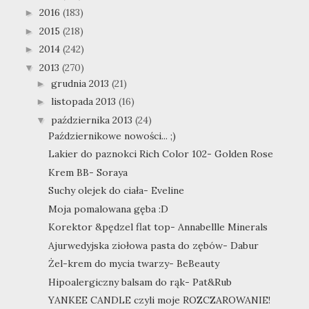
2016
(183)
►
2015
(218)
►
2014
(242)
►
2013
(270)
▼
grudnia 2013
(21)
►
listopada 2013
(16)
►
października 2013
(24)
▼
Październikowe nowości... ;)
Lakier do paznokci Rich Color 102- Golden Rose
Krem BB- Soraya
Suchy olejek do ciała- Eveline
Moja pomalowana gęba :D
Korektor &pędzel flat top- Annabellle Minerals
Ajurwedyjska ziołowa pasta do zębów- Dabur
Żel-krem do mycia twarzy- BeBeauty
Hipoalergiczny balsam do rąk- Pat&Rub
YANKEE CANDLE czyli moje ROZCZAROWANIE!