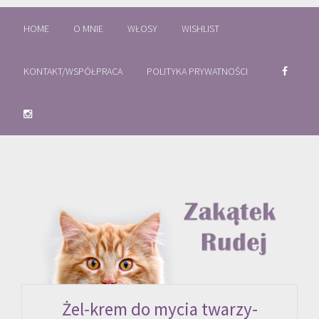
HOME
O MNIE
WŁOSY
WISHLIST
KONTAKT/WSPÓŁPRACA
POLITYKA PRYWATNOŚCI
Żel-krem do mycia twarzy-