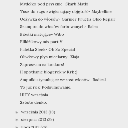
Mydełko pod prysznic- Skarb Matki
Tusz do rzęs zwiększający objętość- Maybelline
Odżywka do włosów- Garnier Fructis Oleo Repair
Szampon do włosów farbowanych- Balea
Bibułki matujące- Wibo
Ellldżikowy mix part V
Paletka Sleek- Oh So Special
Oliwkowy płyn micelarny- Ziaja
Zapraszam na konkurs!
II spotkanie blogerek w Krk ;)
Ampułki stymulujące wzrost włosów- Radical
To już rok! Podsumowanie.
HITY września.
Szóste denko.
września 2013
(18)
►
sierpnia 2013
(29)
►
lipca 2013
(26)
►