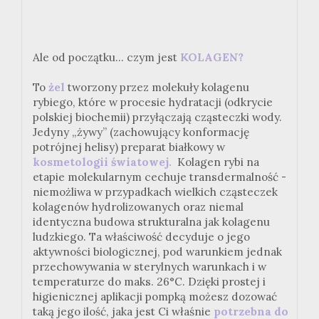
Ale od początku... czym jest
KOLAGEN?
To
żel
tworzony przez molekuły kolagenu
rybiego, które w procesie hydratacji (odkrycie
polskiej biochemii) przyłączają cząsteczki wody.
Jedyny „żywy” (zachowujący konformację
potrójnej helisy) preparat białkowy w
kosmetologii światowej.
Kolagen rybi na
etapie molekularnym cechuje transdermalność -
niemożliwa w przypadkach wielkich cząsteczek
kolagenów hydrolizowanych oraz niemal
identyczna budowa strukturalna jak kolagenu
ludzkiego. Ta właściwość decyduje o jego
aktywności biologicznej, pod warunkiem jednak
przechowywania w sterylnych warunkach i w
temperaturze do maks. 26°C. Dzięki prostej i
higienicznej aplikacji pompką możesz dozować
taką jego ilość, jaka jest Ci właśnie
potrzebna do