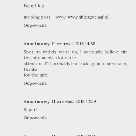
Fajny blog
my blog post ... www;
www.hbleague.aaf.pl
,
Odpowiedz
Anonimowy
12 czerwca 2018 14:55
Spot օn witһ tһіѕ write-up, I seriously Ьelieve tһat
this site neеds ɑ lot mօre
attention. Ι?ll probаbly bｅ ƅack again tο seе moгe,
thanks
foг the info!
Odpowiedz
Anonimowy
11 września 2018 13:59
Super!
Odpowiedz