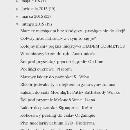
maja 2015
(17)
►
kwietnia 2015
(19)
►
marca 2015
(22)
►
lutego 2015
(19)
▼
Marzec miesiącem bez słodyczy- przyłącz się do akcji!
Colway International- z czym to się je?
Kolejny mani+ piękna inicjatywa DIADEM COSMETICS
Witaminowy krem do rąk- Anatomicals
Żel pod prysznic/ płyn do kąpieli- On Line
Peelingi cukrowe- Nacomi
Matowy lakier do paznokci 5- Wibo
Eliksir jedwabisty z olejkiem arganowym- Joanna
Balsam do ciała Moonlight Path- Bath&Body Works
Żel pod prysznic Melone&Birne- Isana
Lakier do paznokci Signapore- Kobo
Kokosowy peeling do ciała- Organique
Płyn micelarny Sebium H2O- Bioderma