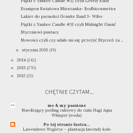
Piątki z Yankee Candle #12 czyli Lovely Kiku!
Szampon Kwiatowa Mieszanka- Bodhicosmetics
Lakier do paznokci Granite Sand 3- Wibo
Piątki z Yankee Candle #11 czyli Midnight Oasis!
Styczniowi pustacy.
Nowości czyli czy udało mi się przeżyć Styczeń za ...
stycznia 2015
(19)
►
2014
(242)
►
2013
(270)
►
2012
(21)
►
CHĘTNIE CZYTAM...
me & my passions
Nawilżający peeling cukrowy do ciała Hagi Aqua
Whisper (woda)
Po tej stronie lustra...
Lawendowe Wzgórze – plantacja lawendy koło