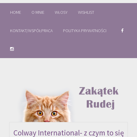
HOME
O MNIE
WŁOSY
WISHLIST
KONTAKT/WSPÓŁPRACA
POLITYKA PRYWATNOŚCI
Colway International- z czym to się