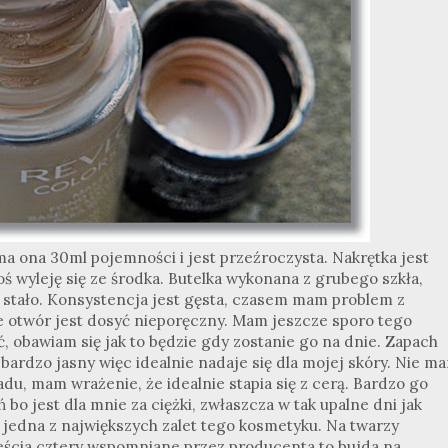
a ona 30ml pojemności i jest przeźroczysta. Nakrętka jest
ś wyleję się ze środka. Butelka wykonana z grubego szkła,
nie stało. Konsystencja jest gęsta, czasem mam problem z
że otwór jest dosyć nieporęczny. Mam jeszcze sporo tego
, obawiam się jak to będzie gdy zostanie go na dnie. Zapach
 bardzo jasny więc idealnie nadaje się dla mojej skóry. Nie m
, mam wrażenie, że idealnie stapia się z cerą. Bardzo go
bo jest dla mnie za ciężki, zwłaszcza w tak upalne dni jak
o jedna z największych zalet tego kosmetyku. Na twarzy
ieścia cztery wspomniane przez producenta to bujda na