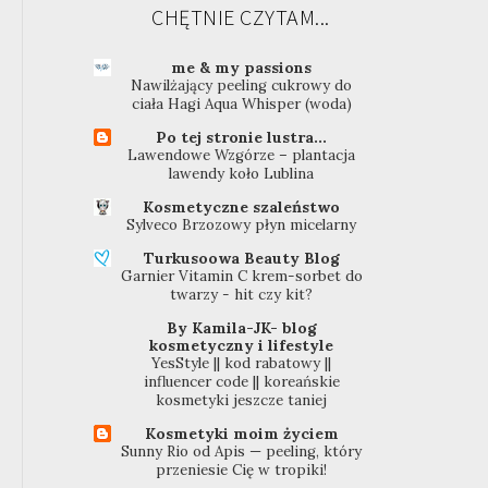
CHĘTNIE CZYTAM...
me & my passions
Nawilżający peeling cukrowy do
ciała Hagi Aqua Whisper (woda)
Po tej stronie lustra...
Lawendowe Wzgórze – plantacja
lawendy koło Lublina
Kosmetyczne szaleństwo
Sylveco Brzozowy płyn micelarny
Turkusoowa Beauty Blog
Garnier Vitamin C krem-sorbet do
twarzy - hit czy kit?
By Kamila-JK- blog
kosmetyczny i lifestyle
YesStyle || kod rabatowy ||
influencer code || koreańskie
kosmetyki jeszcze taniej
Kosmetyki moim życiem
Sunny Rio od Apis — peeling, który
przeniesie Cię w tropiki!