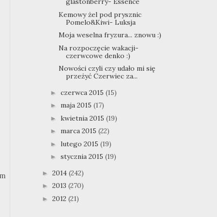
glastonberry- Essence
Kemowy żel pod prysznic
Pomelo&Kiwi- Luksja
Moja weselna fryzura... znowu :)
Na rozpoczęcie wakacji-
czerwcowe denko :)
Nowości czyli czy udało mi się
przeżyć Czerwiec za...
czerwca 2015
(15)
►
maja 2015
(17)
►
kwietnia 2015
(19)
►
marca 2015
(22)
►
lutego 2015
(19)
►
stycznia 2015
(19)
►
2014
(242)
►
am
2013
(270)
►
2012
(21)
►