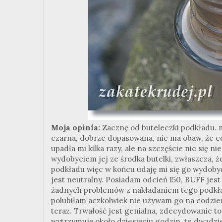
Moja opinia:
Zacznę od buteleczki podkładu. m
czarna, dobrze dopasowana, nie ma obaw, że co
upadła mi kilka razy, ale na szczęście nic się 
wydobyciem jej ze środka butelki, zwłaszcza, 
podkładu więc w końcu udaję mi się go wydobyć
jest neutralny. Posiadam odcień 150, BUFF jest
żadnych problemów z nakładaniem tego podkładu
polubiłam aczkolwiek nie używam go na codzień 
teraz. Trwałość jest genialna, zdecydowanie t
wytrzymuję około dziesięciu godzin, te dwadz