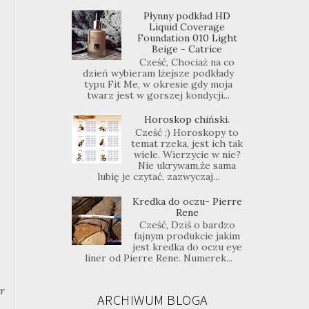
Płynny podkład HD
Liquid Coverage
Foundation 010 Light
Beige - Catrice
Cześć, Chociaż na co
dzień wybieram lżejsze podkłady
typu Fit Me, w okresie gdy moja
twarz jest w gorszej kondycji...
Horoskop chiński.
Cześć ;) Horoskopy to
temat rzeka, jest ich tak
wiele. Wierzycie w nie?
Nie ukrywam,że sama
lubię je czytać, zazwyczaj...
Kredka do oczu- Pierre
Rene
Cześć, Dziś o bardzo
fajnym produkcie jakim
jest kredka do oczu eye
liner od Pierre Rene. Numerek...
r
ARCHIWUM BLOGA