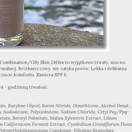
 Combination/Oily Skin 24Hrs to wyjątkowo trwały, mocno
rmalnej. Beztłuszczowy, nie zatyka porów. Lekka i delikatna
zucie komfortu. Zawiera SPF 6.
4 - godzinną trwałość.
ate, Butylene Glycol, Boron Nitride, Dimethicone, Alcohol Denat.,
, Isododecane, Polyisobutene, Sodium Chloride, Cetyl Peg/Ppg-
etate, Retinyl Palmitate, Malwa Sylvestris Extract, Lilium
on Californicum Ferment Extract, Cymbidium Grandflorum Flowe
Polymethylsilesquioxane Copolymer, Ethylene Brassylate,