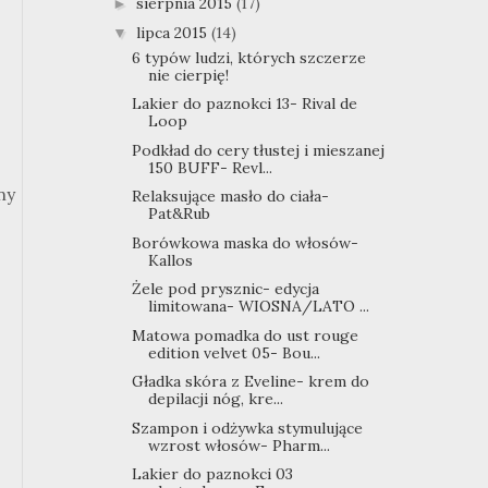
sierpnia 2015
(17)
►
lipca 2015
(14)
▼
6 typów ludzi, których szczerze
nie cierpię!
Lakier do paznokci 13- Rival de
Loop
Podkład do cery tłustej i mieszanej
150 BUFF- Revl...
ny
Relaksujące masło do ciała-
Pat&Rub
Borówkowa maska do włosów-
Kallos
Żele pod prysznic- edycja
limitowana- WIOSNA/LATO ...
Matowa pomadka do ust rouge
edition velvet 05- Bou...
Gładka skóra z Eveline- krem do
depilacji nóg, kre...
Szampon i odżywka stymulujące
wzrost włosów- Pharm...
Lakier do paznokci 03