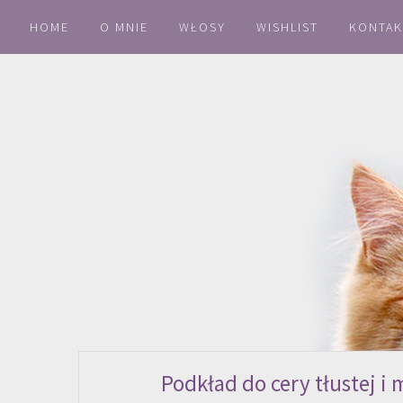
HOME
O MNIE
WŁOSY
WISHLIST
KONTAK
Podkład do cery tłustej i