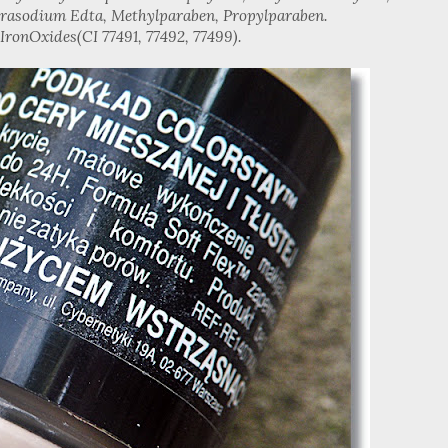
etrasodium Edta, Methylparaben, Propylparaben.
 IronOxides(CI 77491, 77492, 77499).