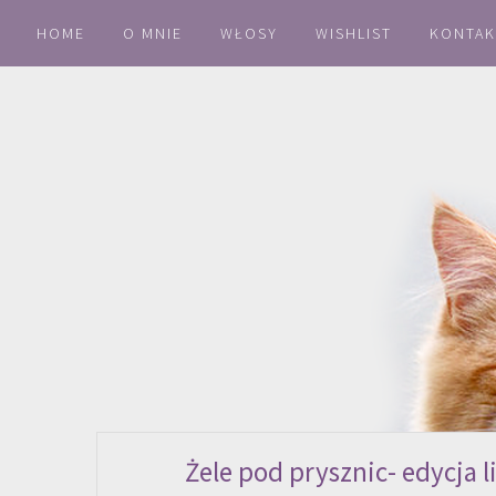
HOME
O MNIE
WŁOSY
WISHLIST
KONTAK
Żele pod prysznic- edycja