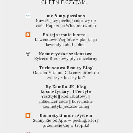
CHĘTNIE CZYTAM...
me & my passions
Nawilżający peeling cukrowy do
ciała Hagi Aqua Whisper (woda)
Po tej stronie lustra...
Lawendowe Wzgórze – plantacja
lawendy koło Lublina
Kosmetyczne szaleństwo
Sylveco Brzozowy płyn micelarny
Turkusoowa Beauty Blog
Garnier Vitamin C krem-sorbet do
twarzy - hit czy kit?
By Kamila-JK- blog
kosmetyczny i lifestyle
YesStyle || kod rabatowy ||
influencer code || koreańskie
kosmetyki jeszcze taniej
Kosmetyki moim życiem
Sunny Rio od Apis — peeling, który
przeniesie Cię w tropiki!