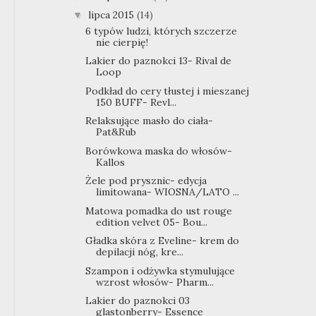
lipca 2015
(14)
▼
6 typów ludzi, których szczerze
nie cierpię!
Lakier do paznokci 13- Rival de
Loop
Podkład do cery tłustej i mieszanej
150 BUFF- Revl...
Relaksujące masło do ciała-
Pat&Rub
Borówkowa maska do włosów-
Kallos
Żele pod prysznic- edycja
limitowana- WIOSNA/LATO ...
Matowa pomadka do ust rouge
edition velvet 05- Bou...
Gładka skóra z Eveline- krem do
depilacji nóg, kre...
Szampon i odżywka stymulujące
wzrost włosów- Pharm...
Lakier do paznokci 03
glastonberry- Essence